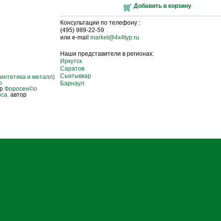
Добавить в корзину
Консультации по телефону :
(495) 989-22-59
или e-mail
market@4x4typ.ru
Наши представители в регионах:
Иркутск
Саратов
Сыктывкар
интетика и металл)
о
Барнаул
ор
Фороcен©о
са.
автор