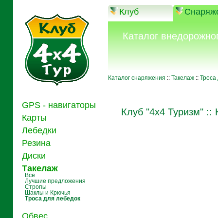
Клуб
Снаряж
Каталог внедорожно
Каталог снаряжения
::
Такелаж
::
Троса
GPS - навигаторы
Клуб "4x4 Туризм"
::
Карты
Лебедки
Резина
Диски
Такелаж
Все
Лучшие предложения
Cтропы
Шаклы и Крючья
Троса для лебедок
Обвес