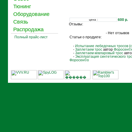
Тюнинг
Оборудование
600 р.
цена :
Связь
Отзывы:
Распродажа
- Нет отзывов
Полный прайс-лист
Статьи о продукте:
-
Испытание лебедочных тросов (с
-
Заплетаем трос
автор
Фороcен©
-
Заплетаем кевларовый трос
авт
-
Эксплуатация синтетического тро
Фороcен©о