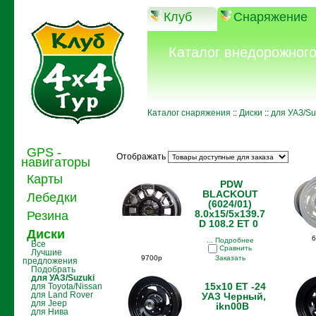
Клуб
Снаряжение
Каталог внедорожног
Каталог снаряжения
::
Диски
::
для УАЗ/Su
GPS -
Отображать
навигаторы
Карты
PDW
BLACKOUT
Лебедки
(6024/01)
8.0x15/5x139.7
Резина
D 108.2 ET 0
Диски
6
... Подробнее
Все
Сравнить
Лучшие
9700р
Заказать
предложения
Подобрать
для УАЗ/Suzuki
15x10 ET -24
для Toyota/Nissan
для Land Rover
УАЗ Черный,
для Jeep
ikn00B
для Нива