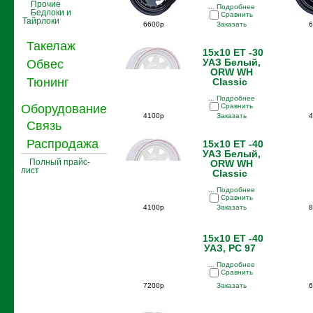
Прочие
... Подробнее
Бедлоки и
Сравнить
Тайрлоки
6600р
Заказать
6
Такелаж
15x10 ET -30
УАЗ Белый,
Обвес
ORW WH
Тюнинг
Classic
... Подробнее
Оборудование
Сравнить
4100р
Заказать
4
Связь
Распродажа
15x10 ET -40
УАЗ Белый,
Полный прайс-
ORW WH
лист
Classic
... Подробнее
Сравнить
4100р
Заказать
8
15x10 ET -40
УАЗ, PC 97
... Подробнее
Сравнить
7200р
Заказать
6