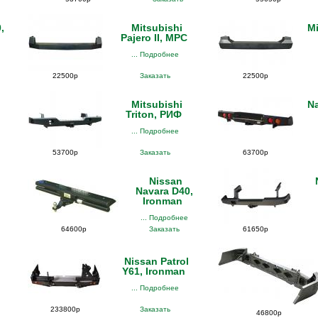
,
Mitsubishi
Mi
Pajero II, MPC
... Подробнее
22500р
Заказать
22500р
Mitsubishi
N
Triton, РИФ
... Подробнее
53700р
Заказать
63700р
Nissan
Navara D40,
Ironman
... Подробнее
64600р
Заказать
61650р
Nissan Patrol
Y61, Ironman
... Подробнее
233800р
Заказать
46800р