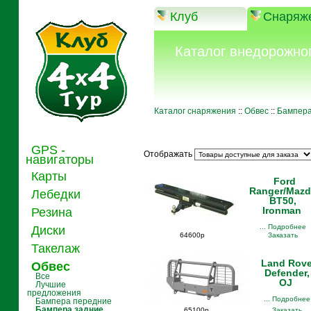
Клуб
Снаряж
Каталог внедорожно
Каталог снаряжения
::
Обвес
::
Бампера
GPS -
Отображать
навигаторы
Карты
Ford
Ranger/Maz
Лебедки
BT50,
Ironman
Резина
... Подробнее
Диски
64600р
Заказать
Такелаж
Land Rove
Обвес
Defender,
Все
OJ
Лучшие
предложения
... Подробнее
Бампера передние
Бампера задние
65100р
Заказать