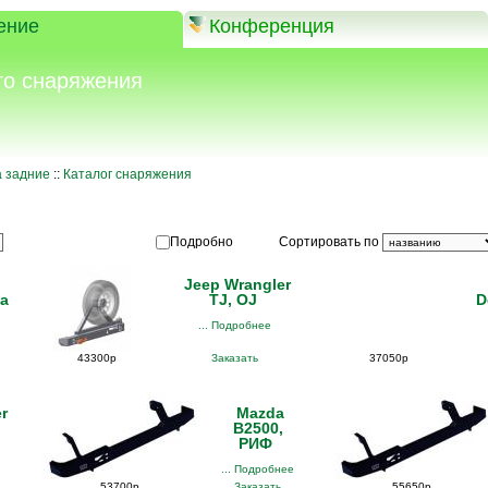
ение
Конференция
го снаряжения
 задние
::
Каталог снаряжения
Сортировать по
Подробно
Jeep Wrangler
da
TJ, OJ
D
... Подробнее
43300р
Заказать
37050р
r
Mazda
B2500,
РИФ
... Подробнее
53700р
Заказать
55650р