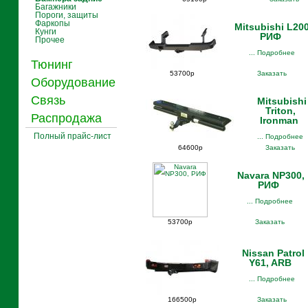
Багажники
Пороги, защиты
Фаркопы
Mitsubishi L200
Кунги
РИФ
Прочее
... Подробнее
Тюнинг
53700р
Заказать
Оборудование
Связь
Mitsubishi
Triton,
Распродажа
Ironman
Полный прайс-лист
... Подробнее
64600р
Заказать
Navara NP300,
РИФ
... Подробнее
53700р
Заказать
Nissan Patrol
Y61, ARB
... Подробнее
166500р
Заказать