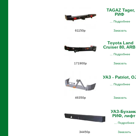
TAGAZ Tager,
РИФ
... Подробнее
61150р
Заказать
Toyota Land
Cruiser 80, ARB
... Подробнее
171900р
Заказать
УАЗ - Patriot, O
... Подробнее
46350р
Заказать
УАЗ-Буханк
РИФ, лифт
... Подробнее
34450р
Заказать