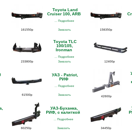
Toyota Land
Cruiser 100, ARB
Cr
... Подробнее
161550р
Заказать
158350р
Toyota TLC
100/105,
Ironman
... Подробнее
233800р
Заказать
12400р
J
УАЗ - Patriot,
РИФ
... Подробнее
61500р
Заказать
42600р
а,
УАЗ-Буханка,
РИФ, с калиткой
Р
... Подробнее
60250р
Заказать
34450р