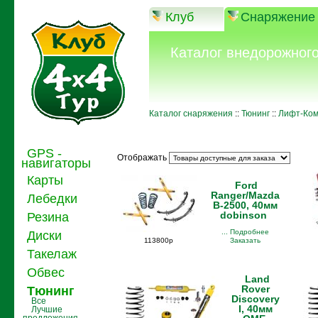
Клуб
Снаряжение
Каталог внедорожног
Каталог снаряжения
::
Тюнинг
::
Лифт-Ком
GPS -
Отображать
навигаторы
Карты
Ford
Ranger/Mazda
Лебедки
B-2500, 40мм
dobinson
Резина
... Подробнее
Диски
113800р
Заказать
Такелаж
Обвес
Land
Rover
Тюнинг
Discovery
Все
I, 40мм
Лучшие