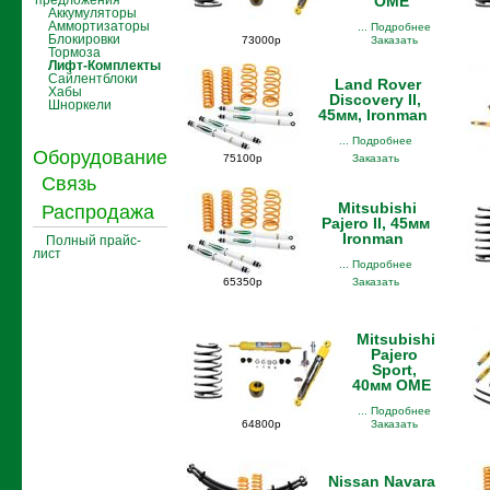
предложения
OME
Аккумуляторы
Аммортизаторы
... Подробнее
Блокировки
73000р
Заказать
Тормоза
Лифт-Комплекты
Сайлентблоки
Land Rover
Хабы
Discovery II,
Шноркели
45мм, Ironman
... Подробнее
Оборудование
75100р
Заказать
Связь
Mitsubishi
Распродажа
Pajero II, 45мм
Ironman
Полный прайс-
лист
... Подробнее
65350р
Заказать
Mitsubishi
Pajero
Sport,
40мм OME
... Подробнее
64800р
Заказать
Nissan Navara