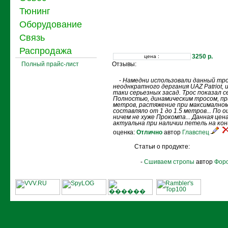
Тюнинг
Оборудование
Связь
Распродажа
3250 р.
цена :
Полный прайс-лист
Отзывы:
-
Намедни использовали данный тро
неоднкратного дергания UAZ Patriot, 
таки серьезных засад. Трос показал с
Полностью, динамическим тросом, при
метров, растяжение при максималном
составляло от 1 до 1.5 метров... По 
ничем не хуже Прокомпа... Данная цен
актуальна при наличии петель на конц
оценка:
Отлично
автор
Главспец
Статьи о продукте:
-
Сшиваем стропы
автор
Фор