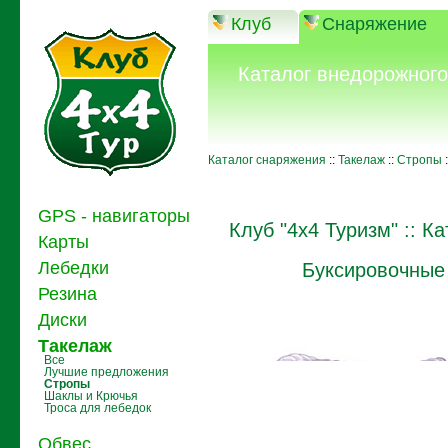
Клуб
Снаряжение
Каталог внедорожног
Каталог снаряжения
::
Такелаж
::
Cтропы
:
GPS - навигаторы
Клуб "4x4 Туризм"
::
Ка
Карты
Лебедки
Буксировочные
Резина
Диски
Такелаж
Все
Лучшие предложения
Cтропы
Шаклы и Крючья
Троса для лебедок
Обвес