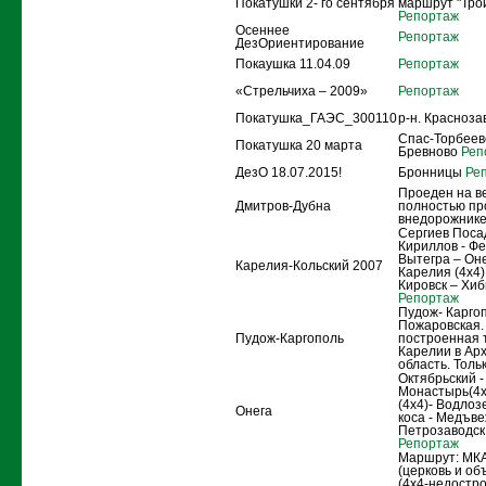
Покатушки 2- го сентября
маршрут "Тро
Репортаж
Осеннее
Репортаж
ДезОриентирование
Покаушка 11.04.09
Репортаж
«Стрельчиха – 2009»
Репортаж
Покатушка_ГАЭС_300110
р-н. Красноз
Спас-Торбеево
Покатушка 20 марта
Бревново
Реп
ДезО 18.07.2015!
Бронницы
Реп
Проеден на в
Дмитров-Дубна
полностью пр
внедорожнике
Сергиев Поса
Кириллов - Ф
Вытегра – Оне
Карелия-Кольский 2007
Карелия (4x4)
Кировск – Хиб
Репортаж
Пудож- Карго
Пожаровская.
Пудож-Каргополь
построенная 
Карелии в Ар
область. Тольк
Октябрьский 
Монастырь(4x
(4x4)- Водлоз
Онега
коса - Медъве
Петрозаводск 
Репортаж
Маршрут: МК
(церковь и об
(4х4-недостр