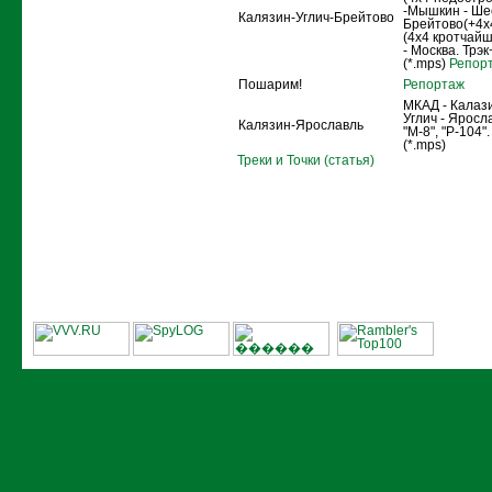
-Мышкин - Ше
Калязин-Углич-Брейтово
Брейтово(+4х4
(4х4 кротчайш
- Москва. Трэ
(*.mps)
Репор
Пошарим!
Репортаж
МКАД - Калази
Углич - Яросл
Калязин-Ярославль
"М-8", "Р-104"
(*.mps)
Треки и Точки (статья)