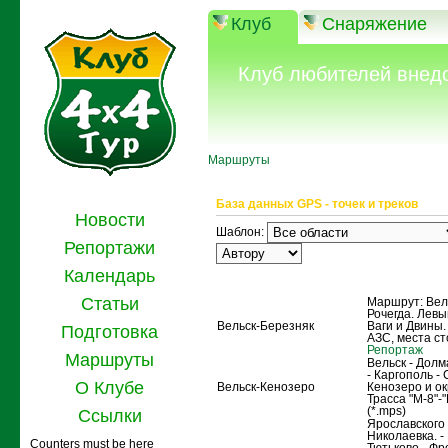
Клуб
Снаряжение
Клуб любителей внед
Маршруты
База данных GPS - точек и треков
Новости
Шаблон:
Репортажи
Календарь
Название
Описание
Статьи
Маршрут: Вель
Рочегда. Левы
Вельск-Березняк
Ваги и Двины. 
Подготовка
АЗС, места ст
Репортаж
Маршруты
Вельск - Долм
- Каргополь -
О Клубе
Вельск-Кенозеро
Кенозеро и ок
Трасса "M-8"-"
(*.mps)
Ссылки
Ярославского 
Николаевка. -
Counters must be here