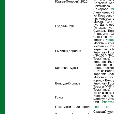
Тютьково - Фр
Юрьев-Польский 2010
Польский- Бер
Бектышево - 
Самарово.
Ре
Лукьянцево - 
ур. Ковырево 
- р. Колбаса - 
Михали(4x4) 
- ур. Даниловс
Суздаль_201
Глядково - ур.
Суздаль - Бог
Владимир - Ст
Святково - Ир
Киржач
Репор
Москва - Объе
Рыбинск - По
Череповец - Б
Рыбинск-Кирилов
Кирилов - Гор
- "Р-151" - "Р-
Трэк (*.mps)
Кирилов - Выт
Водлозеро и о
Кирилов-Пудож
Вновь постро
"Р-5" из Волог
Карелию. Толь
Москва - Ярос
город) - Волог
Вологда-Кирилов
Кирилов - Гор
Трассы "М-8" -
Трэк (*.mps)
Точки и трэки 
Июля 2004) Ф
Гонка
мапсоурс и то
Ози.
Репорта
Покатушки 29-30 апреля
Репортаж
Ставший уже 