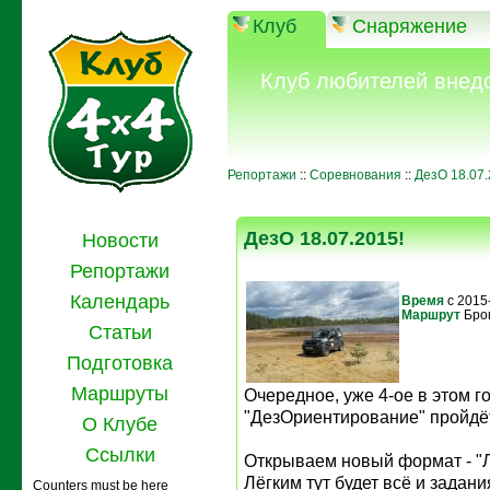
Клуб
Снаряжение
Клуб любителей внед
Репортажи
::
Соревнования
::
ДезО 18.07.
ДезО 18.07.2015!
Новости
Репортажи
Календарь
Время
с 2015
Маршрут
Бро
Статьи
Подготовка
Маршруты
Очередное, уже 4-ое в этом г
"ДезОриентирование" пройдёт
О Клубе
Ссылки
Открываем новый формат - "Л
Лёгким тут будет всё и задан
Counters must be here