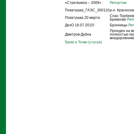
«Стрельчиха – 2009»
Репортаж
Покатушка_ГАЭС_300110
р-н. Красноз
Спас-Торбеево
Покатушка 20 марта
Бревново
Реп
ДезО 18.07.2015!
Бронницы
Реп
Проеден на в
Дмитров-Дубна
полностью пр
внедорожнике
Треки и Точки (статья)