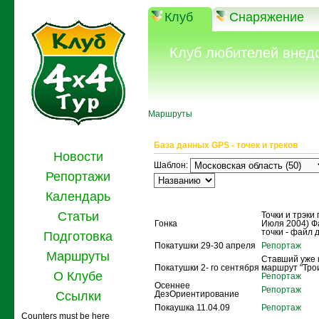
Клуб
Снаряжение
Клуб любителей внед
Маршруты
База данных GPS - точек и треков
Новости
Шаблон:
Репортажи
Календарь
Название
Описание
Статьи
Точки и трэки 
Гонка
Июля 2004) Ф
точки - файл 
Подготовка
Покатушки 29-30 апреля
Репортаж
Маршруты
Ставший уже 
Покатушки 2- го сентября
маршрут "Тро
О Клубе
Репортаж
Осеннее
Репортаж
Ссылки
ДезОриентирование
Покаушка 11.04.09
Репортаж
Counters must be here