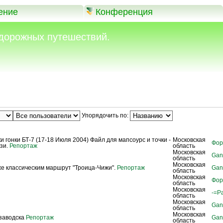
ение
Конференция
дорожных путешествий.
Упорядочить по:
Регион
Авт
ки гонки БТ-7 (17-18 Июля 2004) Файл для мапсоурс и точки -
Московская
Фор
зи.
Репортаж
область
Московская
Gan
область
Московская
е классическим маршрут "Троица-Чижи".
Репортаж
Gan
область
Московская
Фор
область
Московская
-=P
область
Московская
Gan
область
Московская
озаводска
Репортаж
Gan
область