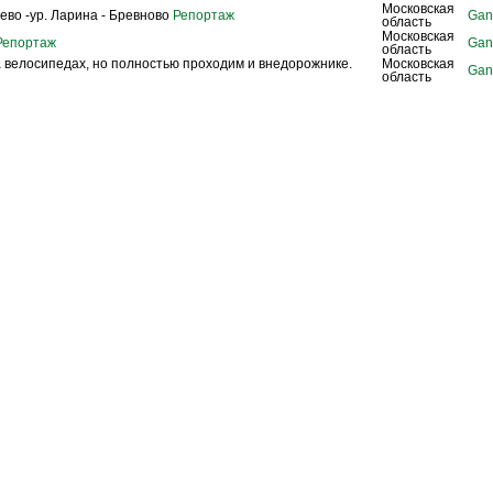
Московская
ево -ур. Ларина - Бревново
Репортаж
Gan
область
Московская
епортаж
Gan
область
 велосипедах, но полностью проходим и внедорожнике.
Московская
Gan
область