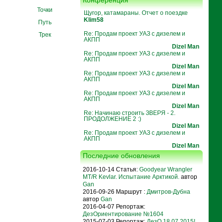
Конференция
Точки
Щугор, катамараны. Отчет о поездке
Klim58
Путь
Re: Продам проект УАЗ с дизелем и
Трек
АКПП
Dizel Man
Re: Продам проект УАЗ с дизелем и
АКПП
Dizel Man
Re: Продам проект УАЗ с дизелем и
АКПП
Dizel Man
Re: Продам проект УАЗ с дизелем и
АКПП
Dizel Man
Re: Начинаю строить ЗВЕРЯ - 2.
ПРОДОЛЖЕНИЕ 2 :)
Dizel Man
Re: Продам проект УАЗ с дизелем и
АКПП
Dizel Man
Последние обновления
2016-10-14 Статья:
Goodyear Wrangler
MT/R Kevlar. Испытание Арктикой.
автор
Gan
2016-09-26 Маршрут :
Дмитров-Дубна
автор
Gan
2016-04-07 Репортаж:
ДезОриентирование №1604
2015-07-03 Репортаж:
ДезО 18.07.2015!