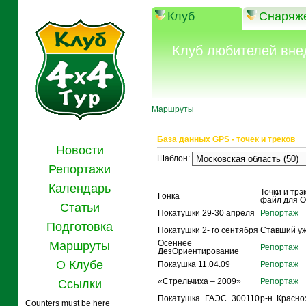
Клуб
Снаряж
Клуб любителей вне
Маршруты
База данных GPS - точек и треков
Новости
Шаблон:
Репортажи
Название
Описание
Календарь
Точки и трэ
Гонка
файл для О
Статьи
Покатушки 29-30 апреля
Репортаж
Подготовка
Покатушки 2- го сентября
Ставший уж
Осеннее
Маршруты
Репортаж
ДезОриентирование
О Клубе
Покаушка 11.04.09
Репортаж
«Стрельчиха – 2009»
Репортаж
Ссылки
Покатушка_ГАЭС_300110
р-н. Красн
Counters must be here