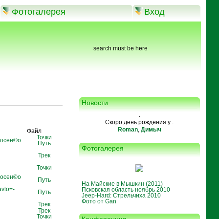
Фотогалерея
Вход
search must be here
Новости
.
Скоро день рождения у :
Roman
,
Димыч
ор
Файл
Точки
оcен©о
Путь
Фотогалерея
Трек
Точки
оcен©о
Путь
На Майские в Мышкин (2011)
avlo=-
Псковская область ноябрь 2010
Путь
Jeep-Hard: Стрельчиха 2010
Фото от Gan
Трек
Трек
Точки