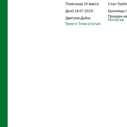
Покатушка 20 марта
Спас-Торбе
ДезО 18.07.2015!
Бронницы
Р
Проеден на
Дмитров-Дубна
Репортаж
Треки и Точки (статья)