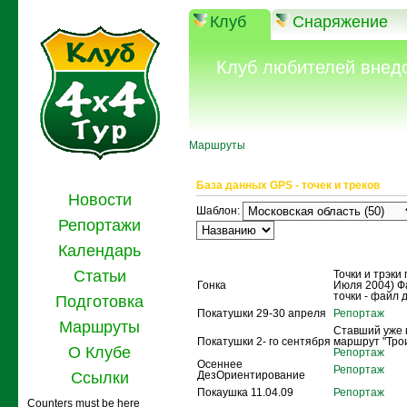
Клуб
Снаряжение
Клуб любителей внед
Маршруты
База данных GPS - точек и треков
Новости
Шаблон:
Репортажи
Календарь
Название
Описание
Статьи
Точки и трэки 
Гонка
Июля 2004) Ф
точки - файл 
Подготовка
Покатушки 29-30 апреля
Репортаж
Маршруты
Ставший уже 
Покатушки 2- го сентября
маршрут "Тро
О Клубе
Репортаж
Осеннее
Репортаж
Ссылки
ДезОриентирование
Покаушка 11.04.09
Репортаж
Counters must be here