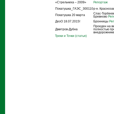
«Стрельчиха – 2009»
Репортаж
Покатушка_ГАЭС_300110
р-н. Красноз
Спас-Торбеево
Покатушка 20 марта
Бревново
Реп
ДезО 18.07.2015!
Бронницы
Реп
Проеден на в
Дмитров-Дубна
полностью пр
внедорожнике
Треки и Точки (статья)