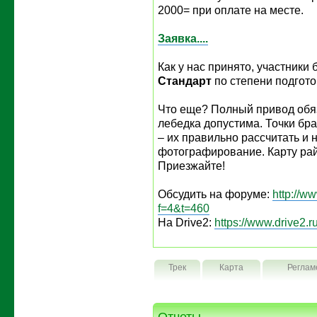
2000= при оплате на месте.
Заявка....
Как у нас принято, участники
Стандарт
по степени подгото
Что еще? Полный привод обяз
лебедка допустима. Точки бр
– их правильно рассчитать и 
фотографирование. Карту рай
Приезжайте!
Обсудить на форуме:
http://w
f=4&t=460
На Drive2:
https://www.drive2.r
Трек
Карта
Реглам
Отчеты