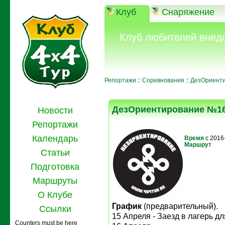
Клуб
Снаряжение
Клуб любителей внед
Репортажи
::
Соревнования
::
ДезОриент
ДезОриентирование №1
Новости
Репортажи
Календарь
Время
с 2016
Маршрут
Статьи
Подготовка
Маршруты
О Клубе
График
(предварительный).
Ссылки
15 Апреля - Заезд в лагерь д
Counters must be here