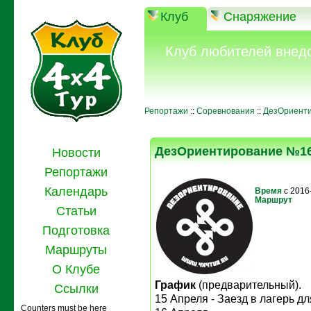
Клуб
Снаряжение
Клуб любителей внед
Репортажи
::
Соревнования
::
ДезОриент
ДезОриентирование №1
Новости
Репортажи
Календарь
Время
с 2016
Маршрут
Статьи
Подготовка
Маршруты
О Клубе
График
(предварительный).
Ссылки
15 Апреля - Заезд в лагерь д
Counters must be here