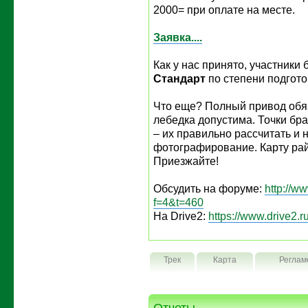
2000= при оплате на месте.
Заявка....
Как у нас принято, участники
Стандарт
по степени подгото
Что еще? Полный привод обяз
лебедка допустима. Точки бр
– их правильно рассчитать и 
фотографирование. Карту рай
Приезжайте!
Обсудить на форуме:
http://w
f=4&t=460
На Drive2:
https://www.drive2.r
Трек
Карта
Реглам
Отчеты