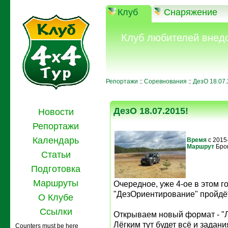
Клуб
Снаряжение
Клуб любителей внед
Репортажи
::
Соревнования
::
ДезО 18.07.
ДезО 18.07.2015!
Новости
Репортажи
Календарь
Время
с 2015
Маршрут
Бро
Статьи
Подготовка
Маршруты
Очередное, уже 4-ое в этом г
"ДезОриентирование" пройдёт
О Клубе
Ссылки
Открываем новый формат - "Л
Лёгким тут будет всё и задан
Counters must be here