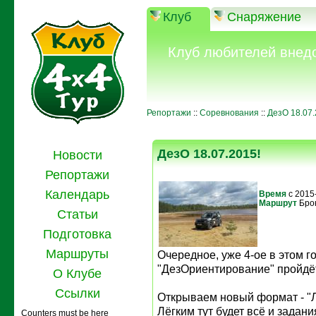
Клуб
Снаряжение
Клуб любителей внед
Репортажи
::
Соревнования
::
ДезО 18.07.
ДезО 18.07.2015!
Новости
Репортажи
Календарь
Время
с 2015
Маршрут
Бро
Статьи
Подготовка
Маршруты
Очередное, уже 4-ое в этом г
"ДезОриентирование" пройдёт
О Клубе
Ссылки
Открываем новый формат - "Л
Лёгким тут будет всё и задан
Counters must be here