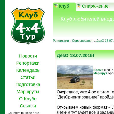
Клуб
Снаряжение
Клуб любителей внед
Репортажи
::
Соревнования
::
ДезО 18.07.
ДезО 18.07.2015!
Новости
Репортажи
Календарь
Время
с 2015
Маршрут
Бро
Статьи
Подготовка
Маршруты
Очередное, уже 4-ое в этом г
"ДезОриентирование" пройдёт
О Клубе
Ссылки
Открываем новый формат - "Л
Лёгким тут будет всё и задан
Counters must be here