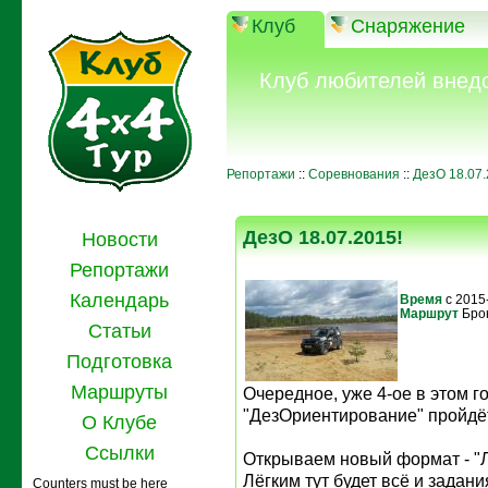
Клуб
Снаряжение
Клуб любителей внед
Репортажи
::
Соревнования
::
ДезО 18.07.
ДезО 18.07.2015!
Новости
Репортажи
Календарь
Время
с 2015
Маршрут
Бро
Статьи
Подготовка
Маршруты
Очередное, уже 4-ое в этом г
"ДезОриентирование" пройдёт
О Клубе
Ссылки
Открываем новый формат - "Л
Лёгким тут будет всё и задан
Counters must be here