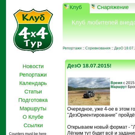
Клуб
Снаряжение
Клуб любителей внед
Репортажи
::
Соревнования
::
ДезО 18.07.
ДезО 18.07.2015!
Новости
Репортажи
Календарь
Время
с 2015
Маршрут
Бро
Статьи
Подготовка
Маршруты
Очередное, уже 4-ое в этом г
"ДезОриентирование" пройдёт
О Клубе
Ссылки
Открываем новый формат - "Л
Лёгким тут будет всё и задан
Counters must be here