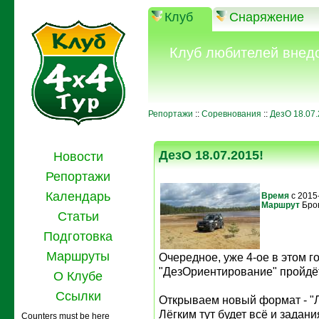
Клуб
Снаряжение
Клуб любителей внед
Репортажи
::
Соревнования
::
ДезО 18.07.
ДезО 18.07.2015!
Новости
Репортажи
Календарь
Время
с 2015
Маршрут
Бро
Статьи
Подготовка
Маршруты
Очередное, уже 4-ое в этом г
"ДезОриентирование" пройдёт
О Клубе
Ссылки
Открываем новый формат - "Л
Лёгким тут будет всё и задан
Counters must be here