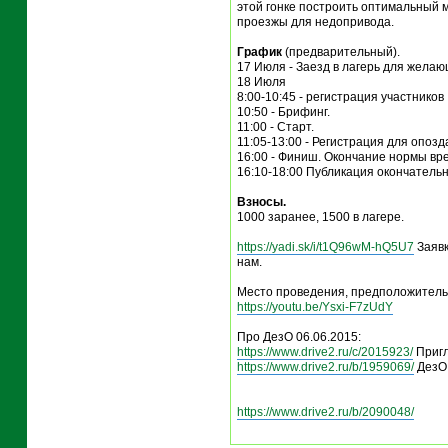
этой гонке построить оптимальный м
проезжы для недопривода.
График
(предварительный).
17 Июля - Заезд в лагерь для желаю
18 Июля
8:00-10:45 - регистрация участников
10:50 - Брифинг.
11:00 - Старт.
11:05-13:00 - Регистрация для опозд
16:00 - Финиш. Окончание нормы вр
16:10-18:00 Публикация окончательн
Взносы.
1000 заранее, 1500 в лагере.
https://yadi.sk/i/t1Q96wM-hQ5U7
Заявк
нам.
Место проведения, предположитель
https://youtu.be/Ysxi-F7zUdY
Про ДезО 06.06.2015:
https://www.drive2.ru/c/2015923/
Пригл
https://www.drive2.ru/b/1959069/
ДезО 
https://www.drive2.ru/b/2090048/