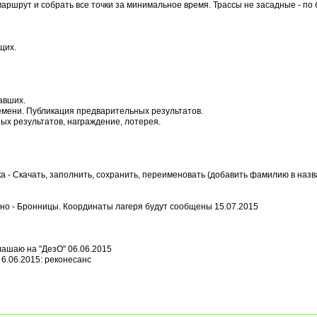
аршрут и собрать все точки за минимальное время. Трассы не засадные - по
щих.
авших.
емени. Публикация предварительных результатов.
ых результатов, награждение, лотерея.
а - Скачать, заполнить, сохранить, переименовать (добавить фамилию в назв
но - Бронницы. Координаты лагеря будут сообщены 15.07.2015
ашаю на "ДезО" 06.06.2015
6.06.2015: реконесанс