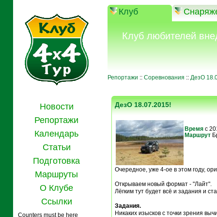
Клуб
Снаряж
Клуб любителей вне
Репортажи
::
Соревнования
::
ДезО 18.0
ДезО 18.07.2015!
Новости
Репортажи
Время
с 20
Календарь
Маршрут
Б
Статьи
Подготовка
Очередное, уже 4-ое в этом году, о
Маршруты
Открываем новый формат - "Лайт".
О Клубе
Лёгким тут будет всё и задания и ст
Ссылки
Задания.
Никаких изысков с точки зрения выч
Counters must be here