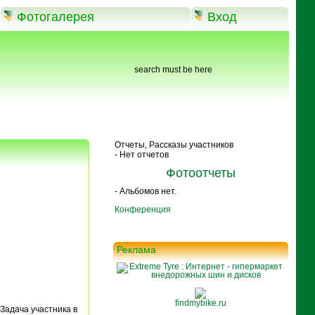
Фотогалерея
Вход
search must be here
Отчеты, Рассказы участников
- Нет отчетов
Фотоотчеты
- Альбомов нет.
Конференция
Реклама
findmybike.ru
Задача участника в