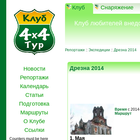
Клуб
Снаряжение
Клуб любителей внед
Репортажи
::
Экспедиции
::
Дрезна 2014
Дрезна 2014
Новости
Репортажи
Календарь
Статьи
Подготовка
Время
с 2014
Маршруты
Маршрут
О Клубе
Ссылки
1. Мая
Counters must be here