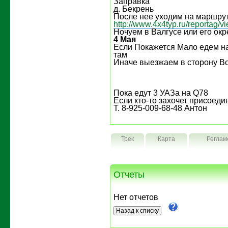
Заправка
д. Бекрень
После нее уходим на маршрут 
http://www.4x4typ.ru/reportag/
Ночуем в Валгусе или его окр
4 Мая
Если Покажется Мало едем н
там
Иначе выезжаем в сторону В
Пока едут 3 УАЗа на Q78
Если кто-то захочет присоедин
Т. 8-925-009-68-48 Антон
Трек
Карта
Реглам
Отчеты
Нет отчетов