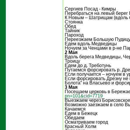
Сергиев Посад - Кимры
Перебраться на левый берег 
К Новым – Шатрищам (вдоль 
Стоянка
Обед
Тайник
Пароход
Переезжаем Большую Пудиц
Едем вдоль Медведицы
Ночуем за Ченцами в р-не П
2 Мая
Вдоль берега Медведицы, Че
Троицу
Едем до д. Треботунь
Путаемся форсировать р. Дре
Если получается – ночуем в у
Если форсировать Дрезну не 
Болота” на Власьево и форси
3 Мая
Посещаем церковь в Бережа
pn=101&cid=7719
Выезжаем через Борисовско
Возможно заезжаем в село В
Качаемся
Едем в Бежецк
Обедаем
Осматриваем город
Красный Холм