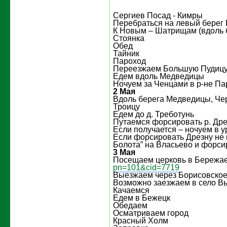
Сергиев Посад - Кимры
Перебраться на левый берег 
К Новым – Шатрищам (вдоль 
Стоянка
Обед
Тайник
Пароход
Переезжаем Большую Пудиц
Едем вдоль Медведицы
Ночуем за Ченцами в р-не П
2 Мая
Вдоль берега Медведицы, Че
Троицу
Едем до д. Треботунь
Путаемся форсировать р. Дре
Если получается – ночуем в у
Если форсировать Дрезну не 
Болота” на Власьево и форси
3 Мая
Посещаем церковь в Бережа
pn=101&cid=7719
Выезжаем через Борисовско
Возможно заезжаем в село В
Качаемся
Едем в Бежецк
Обедаем
Осматриваем город
Красный Холм