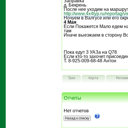
Заправка
д. Бекрень
После нее уходим на маршрут 
http://www.4x4typ.ru/reportag/
Ночуем в Валгусе или его окр
4 Мая
Если Покажется Мало едем н
там
Иначе выезжаем в сторону В
Пока едут 3 УАЗа на Q78
Если кто-то захочет присоедин
Т. 8-925-009-68-48 Антон
Трек
Карта
Реглам
Отчеты
Нет отчетов