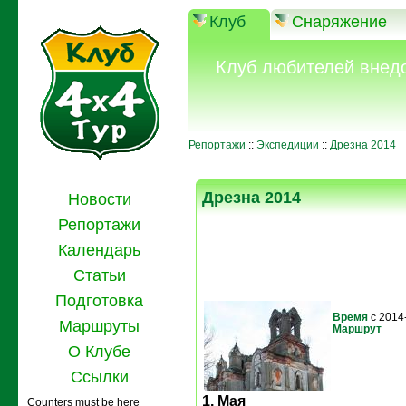
Клуб
Снаряжение
Клуб любителей внед
Репортажи
::
Экспедиции
::
Дрезна 2014
Дрезна 2014
Новости
Репортажи
Календарь
Статьи
Подготовка
Время
с 2014
Маршруты
Маршрут
О Клубе
Ссылки
1. Мая
Counters must be here