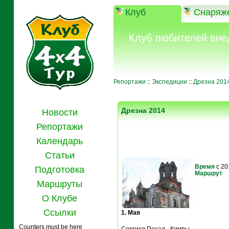
Клуб
Снаряж
Клуб любителей вне
Репортажи
::
Экспедиции
::
Дрезна 201
Дрезна 2014
Новости
Репортажи
Календарь
Статьи
Время
с 20
Подготовка
Маршрут
Маршруты
О Клубе
Ссылки
1. Мая
Counters must be here