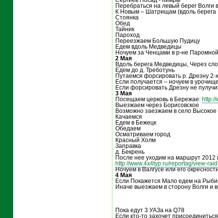
Сергиев Посад - Кимры
Перебраться на левый берег Волги 
К Новым – Шатрищам (вдоль берега 
Стоянка
Обед
Тайник
Пароход
Переезжаем Большую Пудицу
Едем вдоль Медведицы
Ночуем за Ченцами в р-не Паромно
2 Мая
Вдоль берега Медведицы, Через сл
Едем до д. Треботунь
Путаемся форсировать р. Дрезну 2-
Если получается – ночуем в урочище
Если форсировать Дрезну не пулучи
3 Мая
Посещаем церковь в Бережае:
http:
Выезжаем через Борисовское
Возможно заезжаем в село Высокое
Качаемся
Едем в Бежецк
Обедаем
Осматриваем город
Красный Холм
Заправка
д. Бекрень
После нее уходим на маршрут 2012 г
http://www.4x4typ.ru/reportag/view-ra
Ночуем в Валгусе или его окресности
4 Мая
Если Покажется Мало едем на Рыби
Иначе выезжаем в сторону Волги и 
Пока едут 3 УАЗа на Q78
Если кто-то захочет присоединиться 