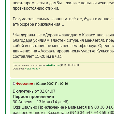
нефтепромыслы и дамбы – жалкие попытки человеч
противостоянию стихии.
Разумеется, самым главным, всё же, будет именно с
атмосфера приключения…
* Федеральные «Дороги» западного Казахстана, зача
благодаря усилиям властей ситуация меняется), пр
собой испытание не меньшее чем оффроуд. Средняя
движения на «Асфальтированном» участке Кульсары
составляет 15-20 км в час.
Внедорожные аксессуары
«4х4tur.ru»
(499) 502-06-30…
Общаюсь:
«5Dorog.ru»
Фopoceнкo
» 02 апр 2007, Пн 09:46
Бюллетень от 02.04.07
Период проведения
30 Апреля – 13 Мая (14 дней).
Официально Приключение начинается в 9:00 30.04.0
расположенном в Казахстане (N46 34.547 E48 59.730,