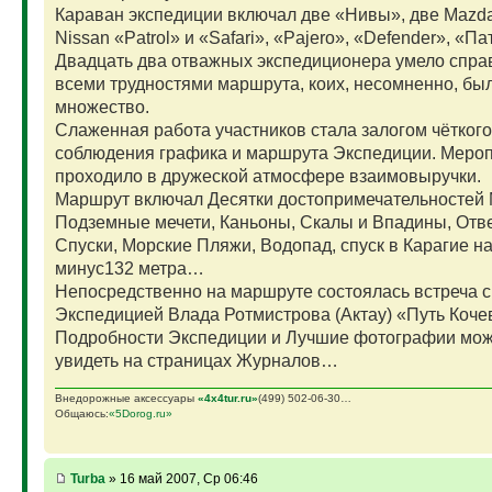
Караван экспедиции включал две «Нивы», две Mazda
Nissan «Patrol» и «Safari», «Pajero», «Defender», «Па
Двадцать два отважных экспедиционера умело спра
всеми трудностями маршрута, коих, несомненно, бы
множество.
Слаженная работа участников стала залогом чёткого
соблюдения графика и маршрута Экспедиции. Меро
проходило в дружеской атмосфере взаимовыручки.
Маршрут включал Десятки достопримечательностей 
Подземные мечети, Каньоны, Скалы и Впадины, Отв
Спуски, Морские Пляжи, Водопад, спуск в Карагие на
минус132 метра…
Непосредственно на маршруте состоялась встреча с
Экспедицией Влада Ротмистрова (Актау) «Путь Коче
Подробности Экспедиции и Лучшие фотографии мож
увидеть на страницах Журналов…
Внедорожные аксессуары
«4х4tur.ru»
(499) 502-06-30…
Общаюсь:
«5Dorog.ru»
Turba
» 16 май 2007, Ср 06:46