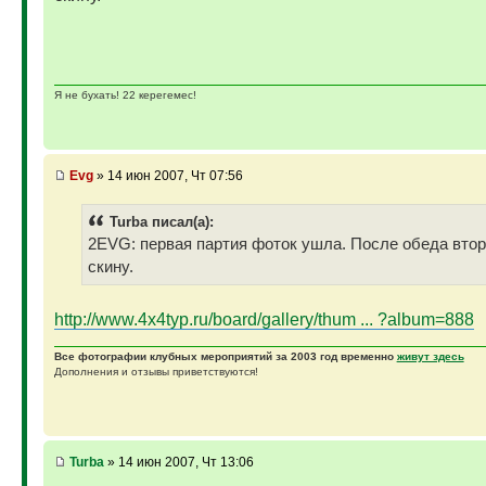
Я не бухать! 22 керегемес!
Evg
» 14 июн 2007, Чт 07:56
Turba писал(а):
2EVG: первая партия фоток ушла. После обеда вто
скину.
http://www.4x4typ.ru/board/gallery/thum ... ?album=888
Все фотографии клубных мероприятий за 2003 год временно
живут здесь
Дополнения и отзывы приветствуются!
Turba
» 14 июн 2007, Чт 13:06