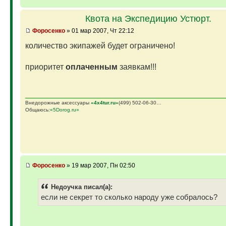
Квота на Экспедицию Устюрт.
Фopoceнкo
» 01 мар 2007, Чт 22:12
количество экипажей будет ограничено!
приоритет
оплаченным
заявкам!!!
Внедорожные аксессуары
«4х4tur.ru»
(499) 502-06-30…
Общаюсь:
«5Dorog.ru»
Фopoceнкo
» 19 мар 2007, Пн 02:50
Недоучка писал(а):
если не секрет то сколько народу уже собралось?