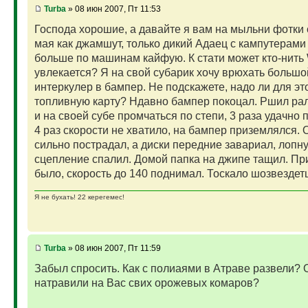
Turba
» 08 июн 2007, Пт 11:53
Господа хорошие, а давайте я вам на мыльни фотки с
мая как джамшут, только дикий Адаец с кампутерами 
больше по машинам кайфую. К стати может кто-нит
увлекается? Я на свой субарик хочу врюхать большо
интеркулер в бампер. Не подскажете, надо ли для эт
топливную карту? Ндавно бампер покоцал. Ршил рал
и на своей субе промчаться по степи, 3 раза удачно 
4 раз скорости не хватило, на бампер приземлялся. 
сильно пострадал, а диски передние завариал, лопн
сцепление спалил. Домой папка на джипе тащил. Пр
было, скорость до 140 поднимал. Тоскало шозвездетц
Я не бухать! 22 керегемес!
Turba
» 08 июн 2007, Пт 11:59
Забыл спросить. Как с полиаями в Атраве развели? 
натравили на Вас свих орожевых комаров?