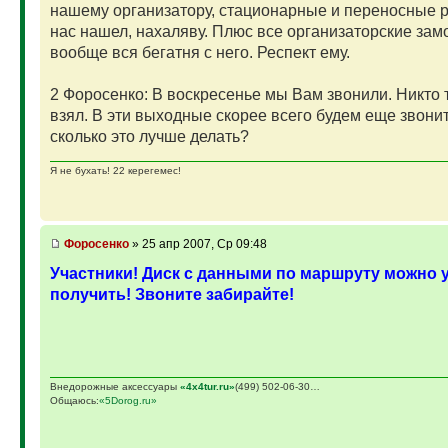
нашему организатору, стационарные и переносные р
нас нашел, нахаляву. Плюс все организаторские замо
вообще вся бегатня с него. Респект ему.
2 Форосенко: В воскресенье мы Вам звонили. Никто 
взял. В эти выходные скорее всего будем еще звонит
сколько это лучше делать?
Я не бухать! 22 керегемес!
Фopoceнкo
» 25 апр 2007, Ср 09:48
Участники! Диск с данными по маршруту можно 
получить! Звоните забирайте!
Внедорожные аксессуары
«4х4tur.ru»
(499) 502-06-30…
Общаюсь:
«5Dorog.ru»