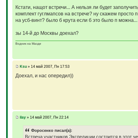
Кстати, нащот встречи... А нельзя ли будет заполучи
комплект гуглмапсов на встрече? ну скажем просто 
на усб-винт? было б крута если б это было п можна...
зы 14-й до Москвы доехал?
Водник на Мазде
Ksu
» 14 май 2007, Пн 17:53
Доехал, и нас опередил))
ilay
» 14 май 2007, Пн 22:14
Фopoceнкo писал(а):
Встреча участников Экспедиции состоится в этот ч