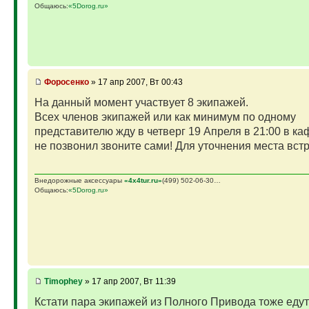
Общаюсь:
«5Dorog.ru»
Фopoceнкo
» 17 апр 2007, Вт 00:43
На данный момент участвует 8 экипажей.
Всех членов экипажей или как минимум по одному
представителю жду в четверг 19 Апреля в 21:00 в каф
не позвонил звоните сами! Для уточнения места встр
Внедорожные аксессуары
«4х4tur.ru»
(499) 502-06-30…
Общаюсь:
«5Dorog.ru»
Timophey
» 17 апр 2007, Вт 11:39
Кстати пара экипажей из Полного Привода тоже едут