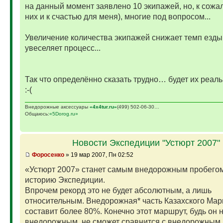
на данный момент заявлено 10 экипажей, но, к сожа
них и к счастью для меня), многие под вопросом...
Увеличение количества экипажей снижает темп езды,
увеселяет процесс...
Так что определённо сказать трудно… будет их реаль
:-(
Внедорожные аксессуары
«4х4tur.ru»
(499) 502-06-30…
Общаюсь:
«5Dorog.ru»
Новости Экспедиции "Устюрт 2007"
Фopoceнкo
» 19 мар 2007, Пн 02:52
«Устюрт 2007» станет самым внедорожным пробегом
историю Экспедиции.
Впрочем рекорд это не будет абсолютным, а лишь
относительным. Внедорожная* часть Казахского Ма
составит более 80%. Конечно этот маршрут, будь он 
внедорожным, не сможет сравнится с внедорожным