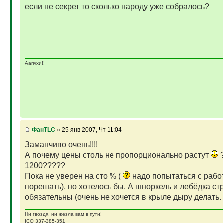
если не секрет то сколько народу уже собралось?
Аапчхи!!
ФанTLC
» 25 янв 2007, Чт 11:04
Заманчиво очень!!!!
А почему цены столь не пропорционально растут
?
1200?????
Пока не уверен на сто % (
надо попытаться с рабо
порешать), но хотелось бы. А шноркель и лебёдка ст
обязательны (очень не хочется в крыле дыру делать.
Ни гвоздя, ни жезла вам в пути!
ICQ 337-385-351