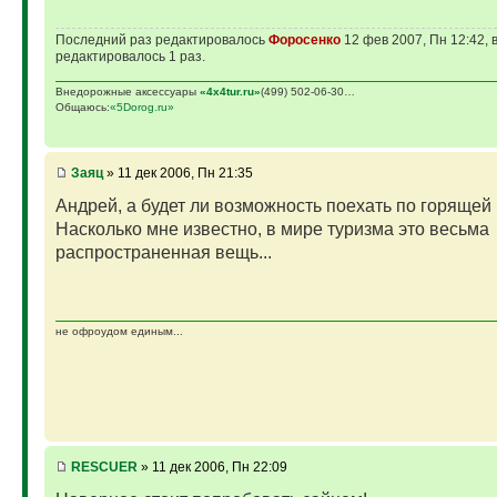
Последний раз редактировалось
Фopoceнкo
12 фев 2007, Пн 12:42, 
редактировалось 1 раз.
Внедорожные аксессуары
«4х4tur.ru»
(499) 502-06-30…
Общаюсь:
«5Dorog.ru»
Заяц
» 11 дек 2006, Пн 21:35
Андрей, а будет ли возможность поехать по горящей
Насколько мне известно, в мире туризма это весьма
распространенная вещь...
не офроудом единым...
RESCUER
» 11 дек 2006, Пн 22:09