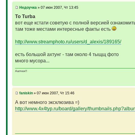
Недоучка
» 07 июн 2007, Чт 13:45
To Turba
вот еще кстати советую с полной версией ознакомит
там тоже местами интересные факты есть
http://www.streamphoto.ru/users/d_alexis/189165/
есть большой ахтунг - там около 4 тыщщ фото
много мусора...
Аапчхи!!
faniskin
» 07 июн 2007, Чт 15:46
А вот немного эксклюзива =)
http://www.4x4typ.ru/board/gallery/thumbnails.php?alb