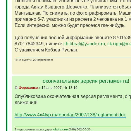
сколько я понимаю. Извиняюсь не уточнил. Мы это ж
города Актау, бывшего Шевченко. Планируется объех
Мангышлак. По снимать, по фотографиромать. Маши
примерно 6-7, участники из расчета 2 человека на 1 
Если интересно, можно будет пресечся где-нибудь.
Для получения полной информации звоните 8701539
87017842349, пишите
chilibrat@yandex.ru
,
r.k.upp@mai
С уважением Кобзев Руслан.
Я не бухать! 22 керегемес!
окончательная версия регламента!
Фopoceнкo
» 12 апр 2007, Чт 13:19
Опубликована окончательная версия регламента, с 
движения!
http://www.4x4typ.ru/reportag/2007/138/reglament.doc
Внедорожные аксессуары
«4х4tur.ru»
(499) 502-06-30…