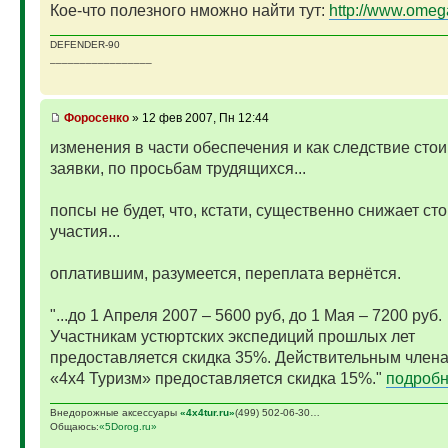
Кое-что полезного нможно найти тут:
http://www.omeg
DEFENDER-90
_________________
Фopoceнкo
» 12 фев 2007, Пн 12:44
изменения в части обеспечения и как следствие сто
заявки, по просьбам трудящихся...
попсы не будет, что, кстати, существенно снижает ст
участия...
оплатившим, разумеется, переплата вернётся.
"...до 1 Апреля 2007 – 5600 руб, до 1 Мая – 7200 руб.
Участникам устюртских экспедиций прошлых лет
предоставляется скидка 35%. Действительным член
«4х4 Туризм» предоставляется скидка 15%."
подробне
Внедорожные аксессуары
«4х4tur.ru»
(499) 502-06-30…
Общаюсь:
«5Dorog.ru»