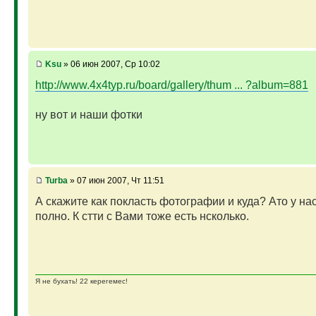
Ksu
» 06 июн 2007, Ср 10:02
http://www.4x4typ.ru/board/gallery/thum ... ?album=881
ну вот и наши фотки
Turba
» 07 июн 2007, Чт 11:51
А скажите как покласть фотографии и куда? Ато у на
полно. К стти с Вами тоже есть нсколько.
Я не бухать! 22 керегемес!