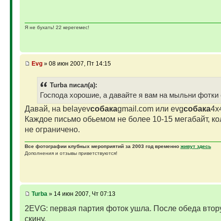
Я не бухать! 22 керегемес!
Evg
» 08 июн 2007, Пт 14:15
Turba писал(а):
Господа хорошие, а давайте я вам на мыльни фотки 
Давай, на belayev
собака
gmail.com или evg
собака
4x
Каждое письмо обьемом не более 10-15 мегабайт, кол
не ограничено.
Все фотографии клубных мероприятий за 2003 год временно
живут здесь
Дополнения и отзывы приветствуются!
Turba
» 14 июн 2007, Чт 07:13
2EVG: первая партия фоток ушла. После обеда вто
скину.