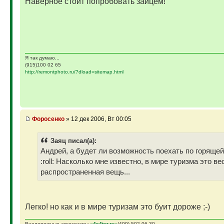
Наверное стоит попробовать зайцем!
Я так думаю...
(915)100 02 65
http://remontphoto.ru/?dload=sitemap.html
Фopoceнкo
» 12 дек 2006, Вт 00:05
Заяц писал(а):
Андрей, а будет ли возможность поехать по горящей
:roll: Насколько мне известно, в мире туризма это в
распространенная вещь...
Легко! но как и в мире туризам это буит дороже ;-)
Внедорожные аксессуары
«4х4tur.ru»
(499) 502-06-30…