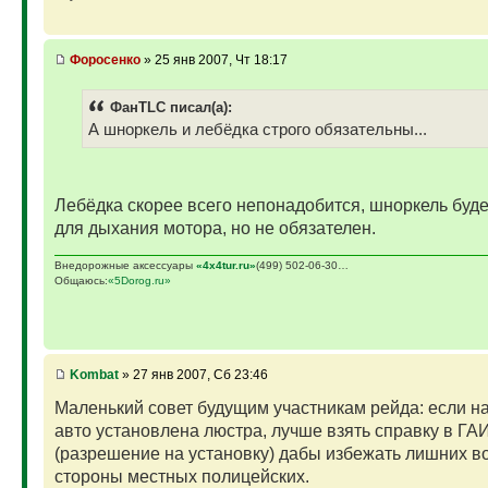
Фopoceнкo
» 25 янв 2007, Чт 18:17
ФанTLC писал(а):
А шноркель и лебёдка строго обязательны...
Лебёдка скорее всего непонадобится, шноркель буде
для дыхания мотора, но не обязателен.
Внедорожные аксессуары
«4х4tur.ru»
(499) 502-06-30…
Общаюсь:
«5Dorog.ru»
Kombat
» 27 янв 2007, Сб 23:46
Маленький совет будущим участникам рейда: если 
авто установлена люстра, лучше взять справку в ГА
(разрешение на установку) дабы избежать лишних в
стороны местных полицейских.