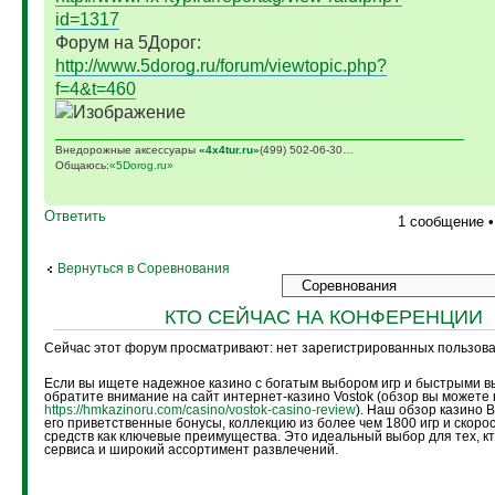
id=1317
Форум на 5Дорог:
http://www.5dorog.ru/forum/viewtopic.php?
f=4&t=460
Внедорожные аксессуары
«4х4tur.ru»
(499) 502-06-30…
Общаюсь:
«5Dorog.ru»
Ответить
1 сообщение 
Вернуться в Соревнования
КТО СЕЙЧАС НА КОНФЕРЕНЦИИ
Сейчас этот форум просматривают: нет зарегистрированных пользоват
Если вы ищете надежное казино с богатым выбором игр и быстрыми в
обратите внимание на сайт интернет-казино Vostok (обзор вы можете 
https://hmkazinoru.com/casino/vostok-casino-review
). Наш обзор казино 
его приветственные бонусы, коллекцию из более чем 1800 игр и скоро
средств как ключевые преимущества. Это идеальный выбор для тех, кт
сервиса и широкий ассортимент развлечений.