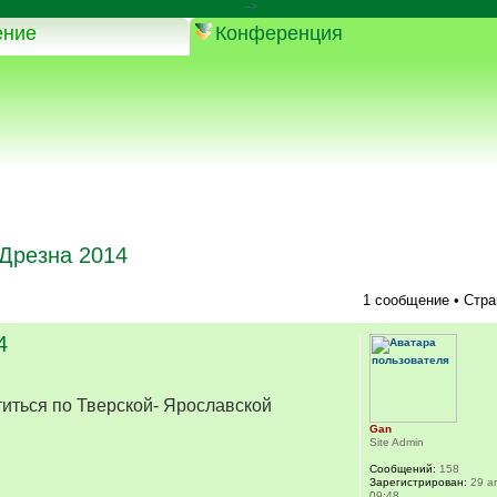
-->
ение
Конференция
Дрезна 2014
1 сообщение • Стр
4
титься по Тверской- Ярославской
Gan
Site Admin
Сообщений:
158
Зарегистрирован:
29 ап
09:48