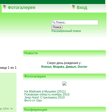
Фотогалерея
Вход
Расширенный поиск
Новости
.
Скоро день рождения у :
Roman
,
Moguka
,
Димыч
,
Docter
аница
1
из
1
Фотогалерея
На Майские в Мышкин (2011)
Псковская область ноябрь 2010
Jeep-Hard: Стрельчиха 2010
Фото от Gan
р 2004, Чт
Конференция