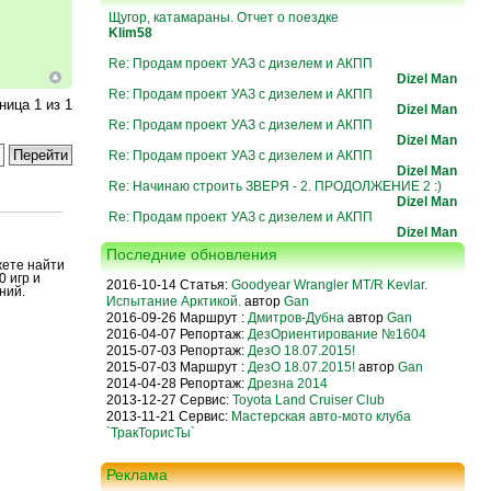
Щугор, катамараны. Отчет о поездке
Klim58
Re: Продам проект УАЗ с дизелем и АКПП
Dizel Man
Re: Продам проект УАЗ с дизелем и АКПП
аница
1
из
1
Dizel Man
Re: Продам проект УАЗ с дизелем и АКПП
Dizel Man
Re: Продам проект УАЗ с дизелем и АКПП
Dizel Man
Re: Начинаю строить ЗВЕРЯ - 2. ПРОДОЛЖЕНИЕ 2 :)
Dizel Man
Re: Продам проект УАЗ с дизелем и АКПП
Dizel Man
Последние обновления
жете найти
0 игр и
2016-10-14 Статья:
Goodyear Wrangler MT/R Kevlar.
ний.
Испытание Арктикой.
автор
Gan
2016-09-26 Маршрут :
Дмитров-Дубна
автор
Gan
2016-04-07 Репортаж:
ДезОриентирование №1604
2015-07-03 Репортаж:
ДезО 18.07.2015!
2015-07-03 Маршрут :
ДезО 18.07.2015!
автор
Gan
2014-04-28 Репортаж:
Дрезна 2014
2013-12-27 Сервис:
Toyota Land Cruiser Club
2013-11-21 Сервис:
Мастерская авто-мото клуба
`ТракТорисТы`
Реклама