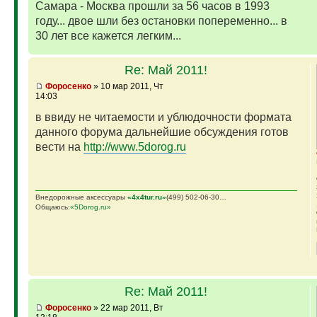
Самара - Москва прошли за 56 часов в 1993
году... двое шли без остановки попеременно... в
30 лет все кажется легким...
Re: Май 2011!
Фopoceнкo
» 10 мар 2011, Чт
14:03
в ввиду не читаемости и ублюдочности формата
данного форума дальнейшие обсуждения готов
вести на
http://www.5dorog.ru
Внедорожные аксессуары
«4х4tur.ru»
(499) 502-06-30…
Общаюсь:
«5Dorog.ru»
Re: Май 2011!
Фopoceнкo
» 22 мар 2011, Вт