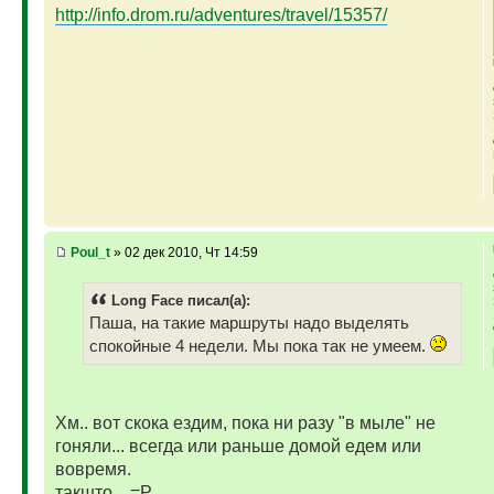
http://info.drom.ru/adventures/travel/15357/
Poul_t
» 02 дек 2010, Чт 14:59
Long Face писал(а):
Паша, на такие маршруты надо выделять
спокойные 4 недели. Мы пока так не умеем.
Хм.. вот скока ездим, пока ни разу "в мыле" не
гоняли... всегда или раньше домой едем или
вовремя.
такшто... =Р