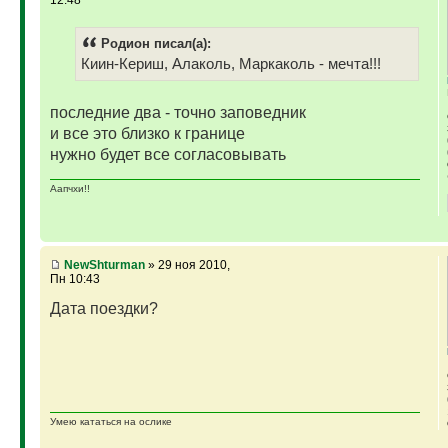
12:48
Родион писал(а):
Киин-Кериш, Алаколь, Маркаколь - мечта!!!
последние два - точно заповедник
и все это близко к границе
нужно будет все согласовывать
Аапчхи!!
NewShturman
» 29 ноя 2010,
Пн 10:43
Дата поездки?
Умею кататься на ослике