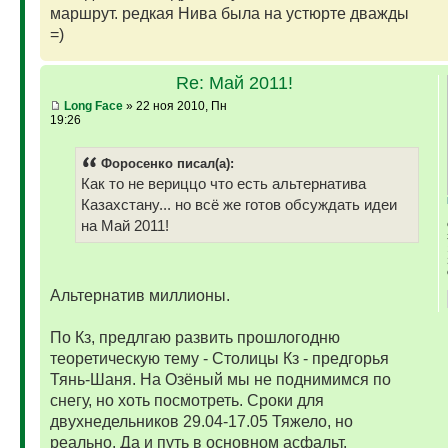
маршрут. редкая Нива была на устюрте дважды
=)
Re: Май 2011!
Long Face
» 22 ноя 2010, Пн
19:26
Фopoceнкo писал(а):
Как то не вериццо что есть альтернатива
Казахстану... но всё же готов обсуждать идеи
на Май 2011!
Альтернатив миллионы.
По Кз, предлгаю развить прошлогодню
теоретическую тему - Столицы Кз - предгорья
Тянь-Шаня. На Озёный мы не поднимимся по
снегу, но хоть посмотреть. Сроки для
двухнедельников 29.04-17.05 Тяжело, но
реально. Да и путь в основном асфальт.