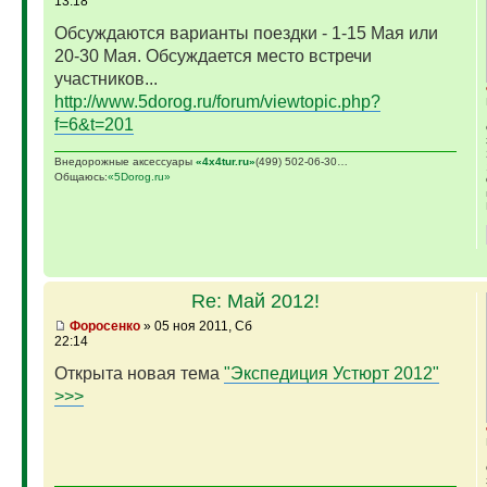
13:18
Обсуждаются варианты поездки - 1-15 Мая или
20-30 Мая. Обсуждается место встречи
участников...
http://www.5dorog.ru/forum/viewtopic.php?
f=6&t=201
Внедорожные аксессуары
«4х4tur.ru»
(499) 502-06-30…
Общаюсь:
«5Dorog.ru»
Re: Май 2012!
Фopoceнкo
» 05 ноя 2011, Сб
22:14
Открыта новая тема
"Экспедиция Устюрт 2012"
>>>