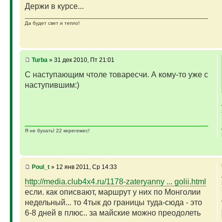
Держи в курсе...
Да будет свет и тепло!
Turba
» 31 дек 2010, Пт 21:01
С наступающим чтоле товаресчи. А кому-то уже с
наступившим:)
Я не бухать! 22 керегемес!
Poul_t
» 12 янв 2011, Ср 14:33
http://media.club4x4.ru/1178-zateryanny ... golii.html
если. как описвают, маршрут у них по Монголии
недельный... то 4тык до границы туда-сюда - это
6-8 дней в плюс.. за майские можно преодолеть