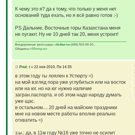
К чему это я? да к тому, что только у меня нет
оснований туда ехать, но я всё равно готов :-)
PS Дальние, Восточные горы Казахстана меня
не пугают. Ну не 10 дней так 20, меня устроит!
Внедорожные аксессуары
«4х4tur.ru»
(499) 502-06-30…
Общаюсь:
«5Dorog.ru»
Poul_t
» 22 ноя 2010, Пн 14:35
в этом году ты лоялен к Устюрту =)
на мой взгляд пора уже углубиться или на восток
или на юг. но на юг нужно наличие
загран.паспорта. и об этом надо народу думать
уже щас.
в остальном.... 20 дней на майские праздники
мне на новом месте работы вполне реально
отхватить =)
з.ы.: да, в 11м году №16 уже точно не осилит