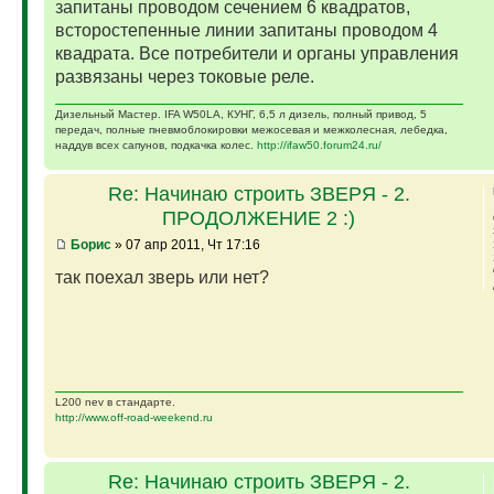
запитаны проводом сечением 6 квадратов,
всторостепенные линии запитаны проводом 4
квадрата. Все потребители и органы управления
развязаны через токовые реле.
Дизельный Мастер. IFA W50LA, КУНГ, 6,5 л дизель, полный привод, 5
передач, полные пневмоблокировки межосевая и межколесная, лебедка,
наддув всех сапунов, подкачка колес.
http://ifaw50.forum24.ru/
Re: Начинаю строить ЗВЕРЯ - 2.
ПРОДОЛЖЕНИЕ 2 :)
Борис
» 07 апр 2011, Чт 17:16
так поехал зверь или нет?
L200 nev в стандарте.
http://www.off-road-weekend.ru
Re: Начинаю строить ЗВЕРЯ - 2.