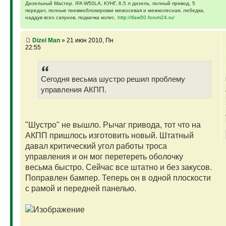
Дизельный Мастер. IFA W50LA, КУНГ, 6,5 л дизель, полный привод, 5
передач, полные пневмоблокировки межосевая и межколесная, лебедка,
наддув всех сапунов, подкачка колес.
http://ifaw50.forum24.ru/
Dizel Man
» 21 июн 2010, Пн
22:55
Сегодня весьма шустро решил проблему
управления АКПП.
"Шустро" не вышло. Рычаг привода, тот что на
АКПП пришлось изготовить новый. Штатный
давал критический угол работы троса
управления и он мог перетереть оболочку
весьма быстро. Сейчас все штатно и без закусов.
Поправлен бампер. Теперь он в одной плоскости
с рамой и передней панелью.