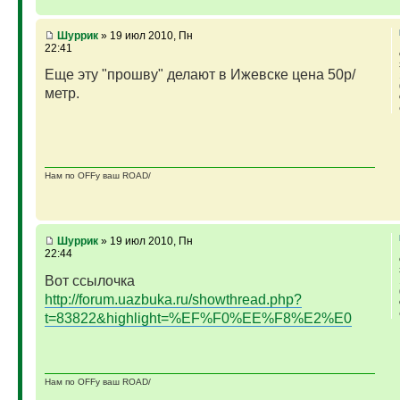
Шуррик
» 19 июл 2010, Пн
22:41
Еще эту "прошву" делают в Ижевске цена 50р/
метр.
Нам по OFFу ваш ROAD/
Шуррик
» 19 июл 2010, Пн
22:44
Вот ссылочка
http://forum.uazbuka.ru/showthread.php?
t=83822&highlight=%EF%F0%EE%F8%E2%E0
Нам по OFFу ваш ROAD/