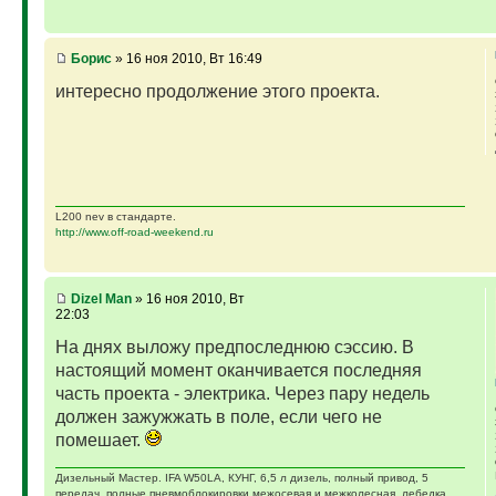
Борис
» 16 ноя 2010, Вт 16:49
интересно продолжение этого проекта.
L200 nev в стандарте.
http://www.off-road-weekend.ru
Dizel Man
» 16 ноя 2010, Вт
22:03
На днях выложу предпоследнюю сэссию. В
настоящий момент оканчивается последняя
часть проекта - электрика. Через пару недель
должен зажужжать в поле, если чего не
помешает.
Дизельный Мастер. IFA W50LA, КУНГ, 6,5 л дизель, полный привод, 5
передач, полные пневмоблокировки межосевая и межколесная, лебедка,