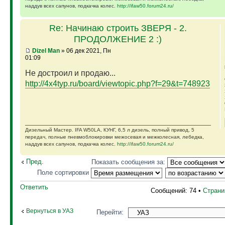
наддув всех сапунов, подкачка колес.
http://ifaw50.forum24.ru/
Re: Начинаю строить ЗВЕРЯ - 2.
ПРОДОЛЖЕНИЕ 2 :)
Dizel Man
» 06 дек 2021, Пн
01:09
Не достроил и продаю...
http://4x4typ.ru/board/viewtopic.php?f=29&t=748923
Дизельный Мастер. IFA W50LA, КУНГ, 6,5 л дизель, полный привод, 5
передач, полные пневмоблокировки межосевая и межколесная, лебедка,
наддув всех сапунов, подкачка колес.
http://ifaw50.forum24.ru/
Пред.
Показать сообщения за:
Поле сортировки
Ответить
Сообщений: 74 •
Стран
Вернуться в УАЗ
Перейти: