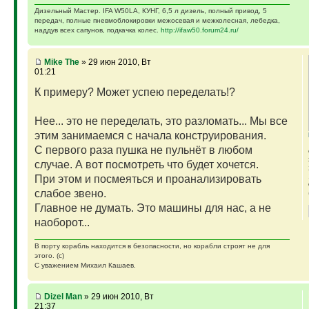
Дизельный Мастер. IFA W50LA, КУНГ, 6,5 л дизель, полный привод, 5
передач, полные пневмоблокировки межосевая и межколесная, лебедка,
наддув всех сапунов, подкачка колес.
http://ifaw50.forum24.ru/
Mike The
» 29 июн 2010, Вт
01:21
К примеру? Может успею переделать!?
Нее... это не переделать, это разломать... Мы все
этим занимаемся с начала конструирования.
С первого раза пушка не пульнёт в любом
случае. А вот посмотреть что будет хочется.
При этом и посмеяться и проанализировать
слабое звено.
Главное не думать. Это машины для нас, а не
наоборот...
В порту корабль находится в безопасности, но корабли строят не для
этого. (с)
С уважением Михаил Кашаев.
Dizel Man
» 29 июн 2010, Вт
21:37