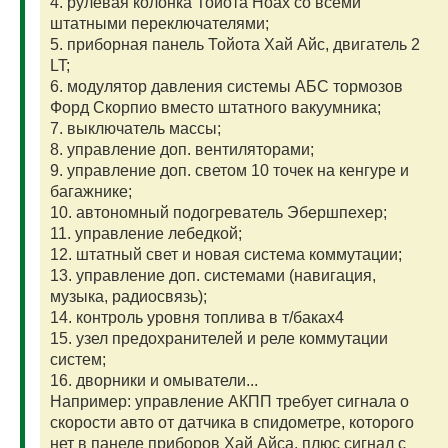
4. рулевая колонка Тойота Ноах со всеми
штатными переключателями;
5. приборная панель Тойота Хай Айс, двигатель 2
LT;
6. модулятор давления системы АБС тормозов
Форд Скорпио вместо штатного вакуумника;
7. выключатель массы;
8. управление доп. вентиляторами;
9. управление доп. светом 10 точек на кенгуре и
багажнике;
10. автономный подогреватель Эбершпехер;
11. управление лебедкой;
12. штатный свет и новая система коммутации;
13. управление доп. системами (навигация,
музыка, радиосвязь);
14. контроль уровня топлива в т/баках4
15. узел предохранителей и реле коммутации
систем;
16. дворники и омыватели...
Например: управление АКПП требует сигнала о
скорости авто от датчика в спидометре, которого
нет в панеле приборов Хай Айса, плюс сигнал с