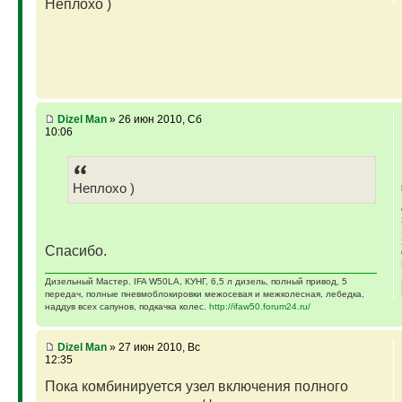
Неплохо )
Dizel Man
» 26 июн 2010, Сб
10:06
Неплохо )
Спасибо.
Дизельный Мастер. IFA W50LA, КУНГ, 6,5 л дизель, полный привод, 5
передач, полные пневмоблокировки межосевая и межколесная, лебедка,
наддув всех сапунов, подкачка колес.
http://ifaw50.forum24.ru/
Dizel Man
» 27 июн 2010, Вс
12:35
Пока комбинируется узел включения полного