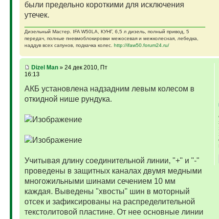
были предельно короткими для исключения
утечек.
Дизельный Мастер. IFA W50LA, КУНГ, 6,5 л дизель, полный привод, 5
передач, полные пневмоблокировки межосевая и межколесная, лебедка,
наддув всех сапунов, подкачка колес.
http://ifaw50.forum24.ru/
Dizel Man
» 24 дек 2010, Пт
16:13
АКБ установлена надзадним левым колесом в
откидной нише рундука.
Учитывая длину соединительной линии, "+" и "-"
проведены в защитных каналах двумя медными
многожильными шинами сечением 10 мм
каждая. Выведены "хвосты" шин в моторный
отсек и зафиксированы на распределительной
текстолитовой пластине. От нее основные линии