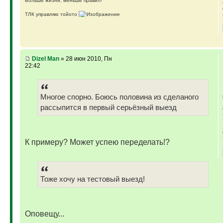
Больше жизни, меньше правил!
ТЛК управляю тойото
ГАЗ-69 ДЖАЗ - строю мечту
ГАЗ-69 рок-н-ролл - еще одна задумка
Если что, на связи (909)640-3030
Dizel Man
» 28 июн 2010, Пн
22:42
Многое спорно. Боюсь половина из сделаного
рассыпится в первый серьёзный выезд
К примеру? Может успею переделать!?
Тоже хочу на тестовый выезд!
Оповещу...