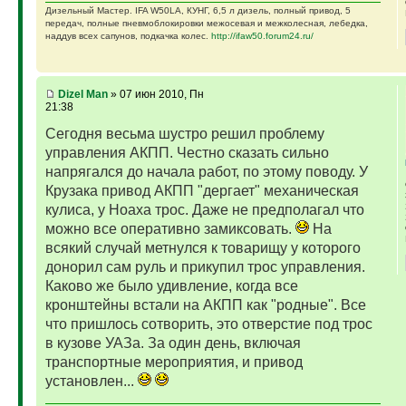
Дизельный Мастер. IFA W50LA, КУНГ, 6,5 л дизель, полный привод, 5
передач, полные пневмоблокировки межосевая и межколесная, лебедка,
наддув всех сапунов, подкачка колес.
http://ifaw50.forum24.ru/
Dizel Man
» 07 июн 2010, Пн
21:38
Сегодня весьма шустро решил проблему
управления АКПП. Честно сказать сильно
напрягался до начала работ, по этому поводу. У
Крузака привод АКПП "дергает" механическая
кулиса, у Ноаха трос. Даже не предполагал что
можно все оперативно замиксовать.
На
всякий случай метнулся к товарищу у которого
донорил сам руль и прикупил трос управления.
Каково же было удивление, когда все
кронштейны встали на АКПП как "родные". Все
что пришлось сотворить, это отверстие под трос
в кузове УАЗа. За один день, включая
транспортные мероприятия, и привод
установлен...