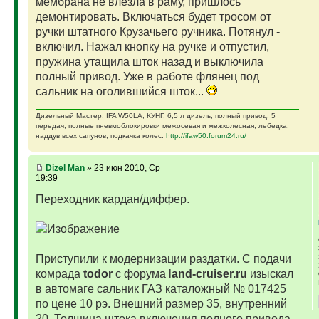
мембрана не влезла в раму, пришлось
демонтировать. Включаться будет тросом от
ручки штатного Крузачьего ручника. Потянул -
включил. Нажал кнопку на ручке и отпустил,
пружина утащила шток назад и выключила
полный привод. Уже в работе флянец под
сальник на оголившийся шток...
Дизельный Мастер. IFA W50LA, КУНГ, 6,5 л дизель, полный привод, 5
передач, полные пневмоблокировки межосевая и межколесная, лебедка,
наддув всех сапунов, подкачка колес.
http://ifaw50.forum24.ru/
Dizel Man
» 23 июн 2010, Ср
19:39
Переходник кардан/диффер.
Приступили к модернизации раздатки. С подачи
комрада
todor
с форума l
and-cruiser.ru
изыскал
в автомаге сальник ГАЗ каталожный № 017425
по цене 10 рэ. Внешний размер 35, внутренний
20. Толщина штока включения полного привода