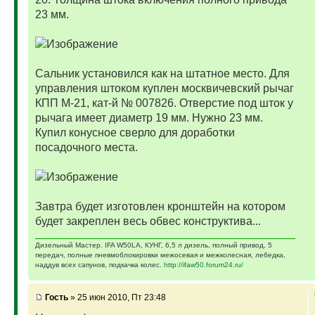
23 мм.
Сальник установился как на штатное место. Для
управления штоком куплен москвичевский рычаг
КПП М-21, кат-й № 007826. Отверстие под шток у
рычага имеет диаметр 19 мм. Нужно 23 мм.
Купил конусное сверло для доработки
посадочного места.
Завтра будет изготовлен кронштейн на котором
будет закреплен весь обвес конструктива...
Дизельный Мастер. IFA W50LA, КУНГ, 6,5 л дизель, полный привод, 5
передач, полные пневмоблокировки межосевая и межколесная, лебедка,
наддув всех сапунов, подкачка колес.
http://ifaw50.forum24.ru/
Гость
» 25 июн 2010, Пт 23:48