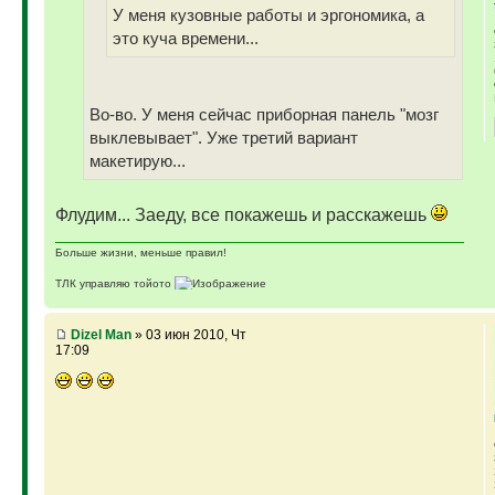
У меня кузовные работы и эргономика, а
это куча времени...
Во-во. У меня сейчас приборная панель "мозг
выклевывает". Уже третий вариант
макетирую...
Флудим... Заеду, все покажешь и расскажешь
Больше жизни, меньше правил!
ТЛК управляю тойото
ГАЗ-69 ДЖАЗ - строю мечту
ГАЗ-69 рок-н-ролл - еще одна задумка
Если что, на связи (909)640-3030
Dizel Man
» 03 июн 2010, Чт
17:09