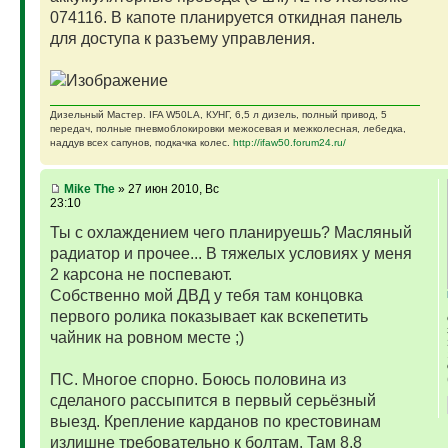
074116. В капоте планируется откидная панель
для доступа к разъему управления.
Дизельный Мастер. IFA W50LA, КУНГ, 6,5 л дизель, полный привод, 5
передач, полные пневмоблокировки межосевая и межколесная, лебедка,
наддув всех сапунов, подкачка колес.
http://ifaw50.forum24.ru/
Mike The
» 27 июн 2010, Вс
23:10
Ты с охлаждением чего планируешь? Масляный
радиатор и прочее... В тяжелых условиях у меня
2 карсона не поспевают.
Собственно мой ДВД у тебя там концовка
первого ролика показывает как вскепетить
чайник на ровном месте ;)
ПС. Многое спорно. Боюсь половина из
сделаного рассыпится в первый серьёзный
выезд. Крепление карданов по крестовинам
излишне требовательно к болтам. Там 8,8