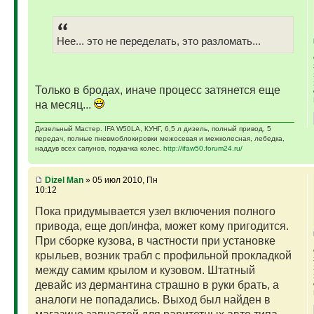
Нее... это не переделать, это разломать...
Только в бродах, иначе процесс затянется еще
на месяц...
Дизельный Мастер. IFA W50LA, КУНГ, 6,5 л дизель, полный привод, 5
передач, полные пневмоблокировки межосевая и межколесная, лебедка,
наддув всех сапунов, подкачка колес.
http://ifaw50.forum24.ru/
Dizel Man
» 05 июл 2010, Пн
10:12
Пока придумывается узел включения полного
привода, еще доп/инфа, может кому пригодится.
При сборке кузова, в частности при установке
крыльев, возник трабл с профильной прокладкой
между самим крылом и кузовом. Штатный
девайс из дермантина страшно в руки брать, а
аналоги не попадались. Выход был найден в