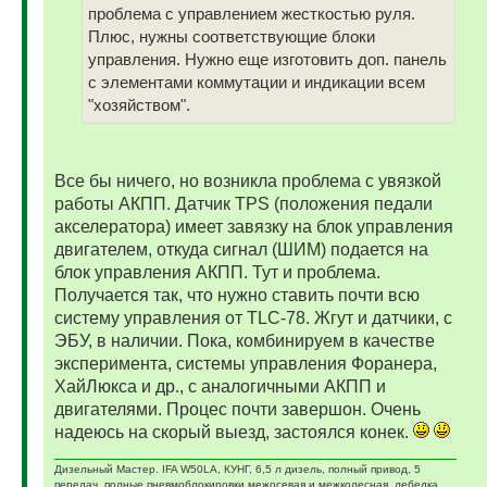
проблема с управлением жесткостью руля.
Плюс, нужны соответствующие блоки
управления. Нужно еще изготовить доп. панель
с элементами коммутации и индикации всем
"хозяйством".
Все бы ничего, но возникла проблема с увязкой
работы АКПП. Датчик ТPS (положения педали
акселератора) имеет завязку на блок управления
двигателем, откуда сигнал (ШИМ) подается на
блок управления АКПП. Тут и проблема.
Получается так, что нужно ставить почти всю
систему управления от TLC-78. Жгут и датчики, с
ЭБУ, в наличии. Пока, комбинируем в качестве
эксперимента, системы управления Форанера,
ХайЛюкса и др., с аналогичными АКПП и
двигателями. Процес почти завершон. Очень
надеюсь на скорый выезд, застоялся конек.
Дизельный Мастер. IFA W50LA, КУНГ, 6,5 л дизель, полный привод, 5
передач, полные пневмоблокировки межосевая и межколесная, лебедка,