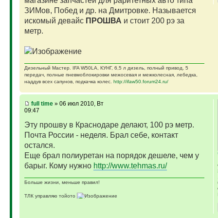
магазине запчастей для раритетных авто типа
ЗИМов, Побед и др. на Дмитровке. Называется
искомый девайс
ПРОШВА
и стоит 200 рэ за
метр.
Дизельный Мастер. IFA W50LA, КУНГ, 6,5 л дизель, полный привод, 5
передач, полные пневмоблокировки межосевая и межколесная, лебедка,
наддув всех сапунов, подкачка колес.
http://ifaw50.forum24.ru/
full time
» 06 июл 2010, Вт
09:47
Эту прошву в Краснодаре делают, 100 рэ метр.
Почта России - неделя. Брал себе, контакт
остался.
Еще брал полиуретан на порядок дешеле, чем у
барыг. Кому нужно
http://www.tehmas.ru/
Больше жизни, меньше правил!
ТЛК управляю тойото
ГАЗ-69 ДЖАЗ - строю мечту
ГАЗ-69 рок-н-ролл - еще одна задумка
Если что, на связи (909)640-3030