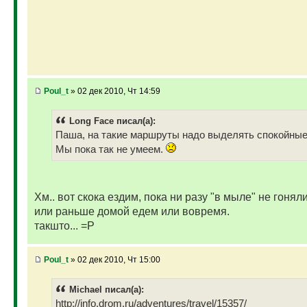
Poul_t
» 02 дек 2010, Чт 14:59
Long Face писал(а):
Паша, на такие маршруты надо выделять спокойные
Мы пока так не умеем.
Хм.. вот скока ездим, пока ни разу "в мыле" не гоняли
или раньше домой едем или вовремя.
такшто... =Р
Poul_t
» 02 дек 2010, Чт 15:00
Michael писал(а):
http://info.drom.ru/adventures/travel/15357/