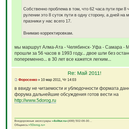
Собственно проблема в том, что 62 часа пути при 8
рулении это 8 суток пути в одну сторону, а дней на 
празники у нас всего 17.
Внимаю корректировкам.
мы маршрут Алма-Ата - Челябинск- Уфа - Самара - 
прошли за 56 часов в 1993 году... двое шли без оста
попеременно... в 30 лет все кажется легким...
Re: Май 2011!
Фopoceнкo
» 10 мар 2011, Чт 14:03
в ввиду не читаемости и ублюдочности формата дан
форума дальнейшие обсуждения готов вести на
http://www.5dorog.ru
Внедорожные аксессуары
«4х4tur.ru»
(499) 502-06-30…
Общаюсь:
«5Dorog.ru»