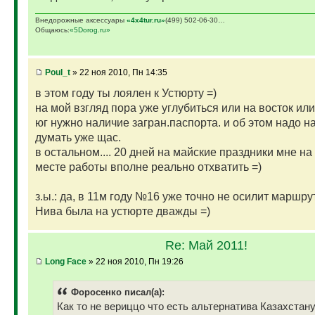
Внедорожные аксессуары
«4х4tur.ru»
(499) 502-06-30…
Общаюсь:
«5Dorog.ru»
Poul_t
» 22 ноя 2010, Пн 14:35
в этом году ты лоялен к Устюрту =)
на мой взгляд пора уже углубиться или на восток или 
юг нужно наличие загран.паспорта. и об этом надо н
думать уже щас.
в остальном.... 20 дней на майские праздники мне на
месте работы вполне реально отхватить =)
з.ы.: да, в 11м году №16 уже точно не осилит маршру
Нива была на устюрте дважды =)
Re: Май 2011!
Long Face
» 22 ноя 2010, Пн 19:26
Фopoceнкo писал(а):
Как то не вериццо что есть альтернатива Казахстану.