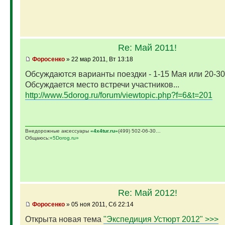
Re: Май 2011!
Фopoceнкo
» 22 мар 2011, Вт 13:18
Обсуждаются варианты поездки - 1-15 Мая или 20-30
Обсуждается место встречи участников...
http://www.5dorog.ru/forum/viewtopic.php?f=6&t=201
Внедорожные аксессуары
«4х4tur.ru»
(499) 502-06-30…
Общаюсь:
«5Dorog.ru»
Re: Май 2012!
Фopoceнкo
» 05 ноя 2011, Сб 22:14
Открыта новая тема
"Экспедиция Устюрт 2012" >>>