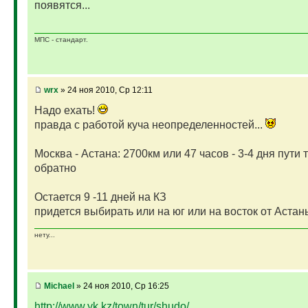
появятся...
МПС - стандарт.
wrx
» 24 ноя 2010, Ср 12:11
Надо ехать!
правда с работой куча неопределенностей...
Москва - Астана: 2700км или 47 часов - 3-4 дня пути т
обратно
Остается 9 -11 дней на КЗ
придется выбирать или на юг или на восток от Астан
нету...
Michael
» 24 ноя 2010, Ср 16:25
http://www.yk.kz/town/tur/shudo/