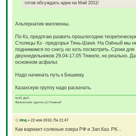
готов обсуждать идеи на Май 2011!
Альтернатив миллионы.
По Кз, предлгаю развить прошлогодню теоретическую
Столицы Кз - предгорья Тянь-Шаня. На Озёный мы н
поднимимся по снегу, но хоть посмотреть. Сроки для
двухнедельников 29.04-17.05 Тяжело, но реально. Да 
основном асфальт.
Надо начинать путь к Бишкеку.
Казахскую группу надо раскачать.
№35 ДиП
Фрязинские адепты (с) Главный
ding
» 22 ноя 2010, Пн 21:47
Как вариант-соленые озера РФ и Зап.Каз. РК. .