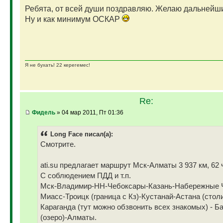
Ребята, от всей души поздравляю. Желаю дальнейши
Ну и как минимум ОСКАР
Я не бухать! 22 керегемес!
Re:
Фидель
» 04 мар 2011, Пт 01:36
Long Face писал(а):
Cмотрите.
ati.su предлагает маршрут Мск-Алматы 3 937 км, 62 ч
С соблюдением ПДД и т.п.
Мск-Владимир-НН-Чебоксары-Казань-Набережные 
Миасс-Троицк (граница с Кз)-Кустанай-Астана (столи
Караганда (тут можно обзвонить всех знакомых) - 
(озеро)-Алматы.