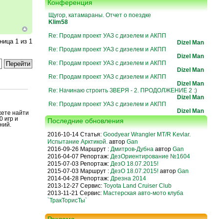
Конференция
Щугор, катамараны. Отчет о поездке
Klim58
Re: Продам проект УАЗ с дизелем и АКПП
аница
1
из
1
Dizel Man
Re: Продам проект УАЗ с дизелем и АКПП
Dizel Man
Re: Продам проект УАЗ с дизелем и АКПП
Dizel Man
Re: Продам проект УАЗ с дизелем и АКПП
Dizel Man
Re: Начинаю строить ЗВЕРЯ - 2. ПРОДОЛЖЕНИЕ 2 :)
Dizel Man
Re: Продам проект УАЗ с дизелем и АКПП
Dizel Man
жете найти
0 игр и
Последние обновления
ний.
2016-10-14 Статья:
Goodyear Wrangler MT/R Kevlar.
Испытание Арктикой.
автор
Gan
2016-09-26 Маршрут :
Дмитров-Дубна
автор
Gan
2016-04-07 Репортаж:
ДезОриентирование №1604
2015-07-03 Репортаж:
ДезО 18.07.2015!
2015-07-03 Маршрут :
ДезО 18.07.2015!
автор
Gan
2014-04-28 Репортаж:
Дрезна 2014
2013-12-27 Сервис:
Toyota Land Cruiser Club
2013-11-21 Сервис:
Мастерская авто-мото клуба
`ТракТорисТы`