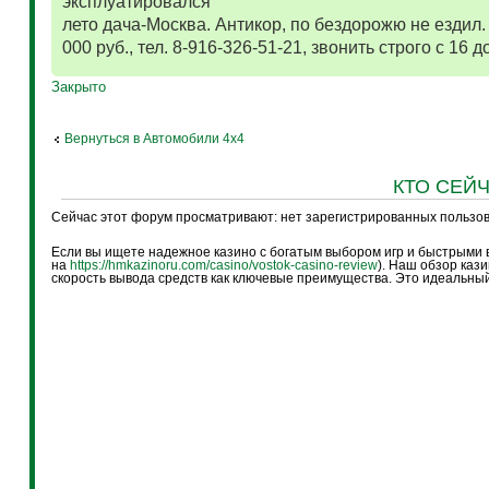
эксплуатировался
лето дача-Москва. Антикор, по бездорожю не ездил
000 руб., тел. 8-916-326-51-21, звонить строго с 16 до
Закрыто
Вернуться в Автомобили 4х4
КТО СЕЙ
Сейчас этот форум просматривают: нет зарегистрированных пользова
Если вы ищете надежное казино с богатым выбором игр и быстрыми в
на
https://hmkazinoru.com/casino/vostok-casino-review
). Наш обзор каз
скорость вывода средств как ключевые преимущества. Это идеальный