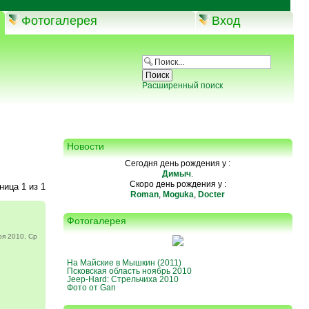
Фотогалерея
Вход
Расширенный поиск
Новости
Сегодня день рождения у :
Димыч
.
Скоро день рождения у :
аница
1
из
1
Roman
,
Moguka
,
Docter
Фотогалерея
я 2010, Ср
На Майские в Мышкин (2011)
Псковская область ноябрь 2010
Jeep-Hard: Стрельчиха 2010
Фото от Gan