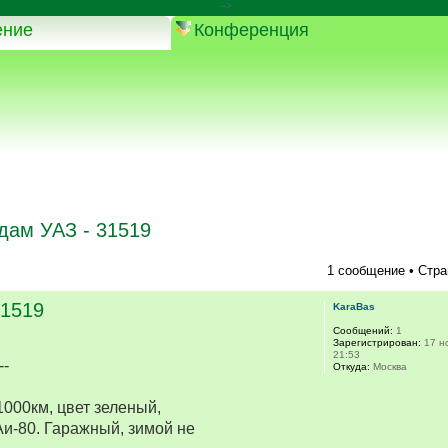
-->
ение
Конференция
дам УАЗ - 31519
1 сообщение • Стр
31519
KaraBas
Сообщений:
1
Зарегистрирован:
17 но
21:53
--
Откуда:
Mосква
1000км, цвет зеленый,
Аи-80. Гаражный, зимой не