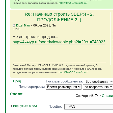
наддув всех сапунов, подкачка колес.
http://ifaw50.forum24.ru/
Re: Начинаю строить ЗВЕРЯ - 2.
ПРОДОЛЖЕНИЕ 2 :)
Dizel Man
» 06 дек 2021, Пн
01:09
Не достроил и продаю...
http://4x4typ.ru/board/viewtopic.php?f=29&t=748923
Дизельный Мастер. IFA W50LA, КУНГ, 6,5 л дизель, полный привод, 5
передач, полные пневмоблокировки межосевая и межколесная, лебедка,
наддув всех сапунов, подкачка колес.
http://ifaw50.forum24.ru/
Пред.
Показать сообщения за:
Поле сортировки
Ответить
Сообщений: 74 •
Стран
Вернуться в УАЗ
Перейти: