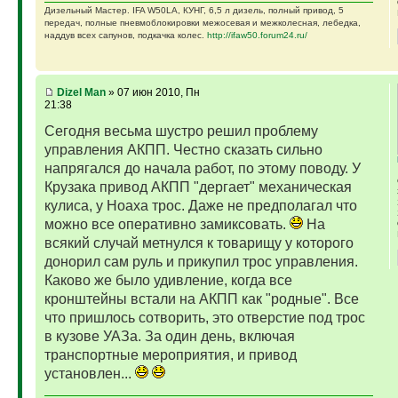
Дизельный Мастер. IFA W50LA, КУНГ, 6,5 л дизель, полный привод, 5
передач, полные пневмоблокировки межосевая и межколесная, лебедка,
наддув всех сапунов, подкачка колес.
http://ifaw50.forum24.ru/
Dizel Man
» 07 июн 2010, Пн
21:38
Сегодня весьма шустро решил проблему
управления АКПП. Честно сказать сильно
напрягался до начала работ, по этому поводу. У
Крузака привод АКПП "дергает" механическая
кулиса, у Ноаха трос. Даже не предполагал что
можно все оперативно замиксовать.
На
всякий случай метнулся к товарищу у которого
донорил сам руль и прикупил трос управления.
Каково же было удивление, когда все
кронштейны встали на АКПП как "родные". Все
что пришлось сотворить, это отверстие под трос
в кузове УАЗа. За один день, включая
транспортные мероприятия, и привод
установлен...