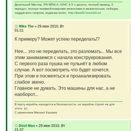
Дизельный Мастер. IFA W50LA, КУНГ, 6,5 л дизель, полный привод, 5
передач, полные пневмоблокировки межосевая и межколесная, лебедка,
наддув всех сапунов, подкачка колес.
http://ifaw50.forum24.ru/
Mike The
» 29 июн 2010, Вт
01:21
К примеру? Может успею переделать!?
Нее... это не переделать, это разломать... Мы все
этим занимаемся с начала конструирования.
С первого раза пушка не пульнёт в любом
случае. А вот посмотреть что будет хочется.
При этом и посмеяться и проанализировать
слабое звено.
Главное не думать. Это машины для нас, а не
наоборот...
В порту корабль находится в безопасности, но корабли строят не для
этого. (с)
С уважением Михаил Кашаев.
Dizel Man
» 29 июн 2010, Вт
21:37