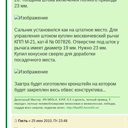
23 мм.
Сальник установился как на штатное место. Для
управления штоком куплен москвичевский рычаг
КПП М-21, кат-й № 007826. Отверстие под шток у
рычага имеет диаметр 19 мм. Нужно 23 мм.
Купил конусное сверло для доработки
посадочного места.
Завтра будет изготовлен кронштейн на котором
будет закреплен весь обвес конструктива...
Дизельный Мастер. IFA W50LA, КУНГ, 6,5 л дизель, полный привод, 5
передач, полные пневмоблокировки межосевая и межколесная, лебедка,
наддув всех сапунов, подкачка колес.
http://ifaw50.forum24.ru/
Гость
» 25 июн 2010, Пт 23:48