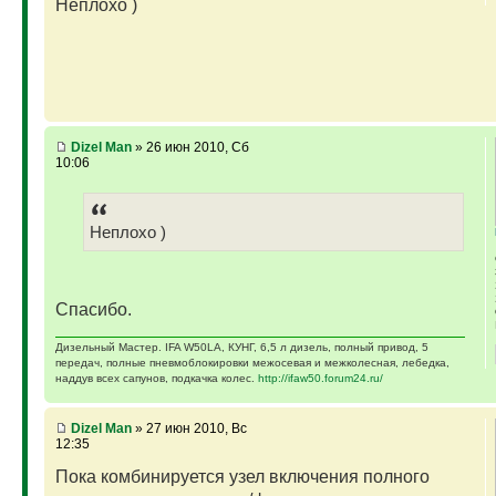
Неплохо )
Dizel Man
» 26 июн 2010, Сб
10:06
Неплохо )
Спасибо.
Дизельный Мастер. IFA W50LA, КУНГ, 6,5 л дизель, полный привод, 5
передач, полные пневмоблокировки межосевая и межколесная, лебедка,
наддув всех сапунов, подкачка колес.
http://ifaw50.forum24.ru/
Dizel Man
» 27 июн 2010, Вс
12:35
Пока комбинируется узел включения полного