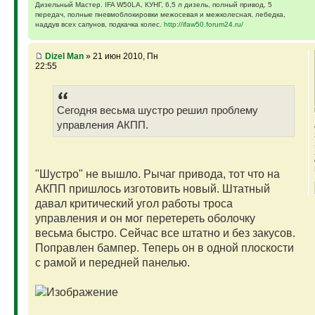
Дизельный Мастер. IFA W50LA, КУНГ, 6,5 л дизель, полный привод, 5
передач, полные пневмоблокировки межосевая и межколесная, лебедка,
наддув всех сапунов, подкачка колес.
http://ifaw50.forum24.ru/
Dizel Man
» 21 июн 2010, Пн
22:55
Сегодня весьма шустро решил проблему
управления АКПП.
"Шустро" не вышло. Рычаг привода, тот что на
АКПП пришлось изготовить новый. Штатный
давал критический угол работы троса
управления и он мог перетереть оболочку
весьма быстро. Сейчас все штатно и без закусов.
Поправлен бампер. Теперь он в одной плоскости
с рамой и передней панелью.