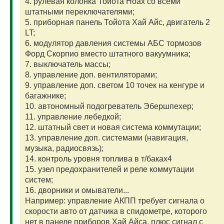
4. рулевая колонка Тойота Ноах со всеми
штатными переключателями;
5. приборная панель Тойота Хай Айс, двигатель 2
LT;
6. модулятор давления системы АБС тормозов
Форд Скорпио вместо штатного вакуумника;
7. выключатель массы;
8. управление доп. вентиляторами;
9. управление доп. светом 10 точек на кенгуре и
багажнике;
10. автономный подогреватель Эбершпехер;
11. управление лебедкой;
12. штатный свет и новая система коммутации;
13. управление доп. системами (навигация,
музыка, радиосвязь);
14. контроль уровня топлива в т/баках4
15. узел предохранителей и реле коммутации
систем;
16. дворники и омыватели...
Например: управление АКПП требует сигнала о
скорости авто от датчика в спидометре, которого
нет в панеле приборов Хай Айса, плюс сигнал с