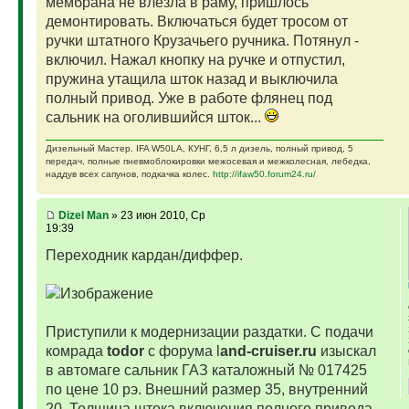
мембрана не влезла в раму, пришлось
демонтировать. Включаться будет тросом от
ручки штатного Крузачьего ручника. Потянул -
включил. Нажал кнопку на ручке и отпустил,
пружина утащила шток назад и выключила
полный привод. Уже в работе флянец под
сальник на оголившийся шток...
Дизельный Мастер. IFA W50LA, КУНГ, 6,5 л дизель, полный привод, 5
передач, полные пневмоблокировки межосевая и межколесная, лебедка,
наддув всех сапунов, подкачка колес.
http://ifaw50.forum24.ru/
Dizel Man
» 23 июн 2010, Ср
19:39
Переходник кардан/диффер.
Приступили к модернизации раздатки. С подачи
комрада
todor
с форума l
and-cruiser.ru
изыскал
в автомаге сальник ГАЗ каталожный № 017425
по цене 10 рэ. Внешний размер 35, внутренний
20. Толщина штока включения полного привода