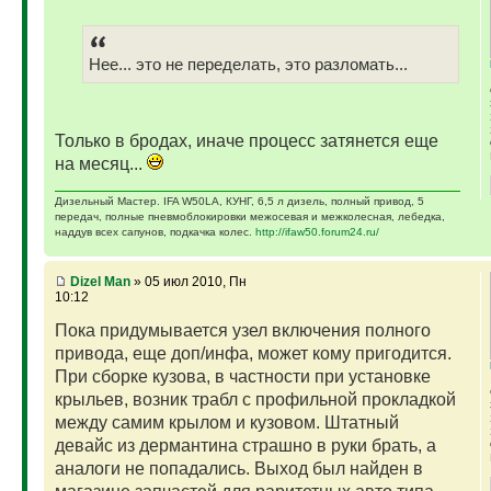
Нее... это не переделать, это разломать...
Только в бродах, иначе процесс затянется еще
на месяц...
Дизельный Мастер. IFA W50LA, КУНГ, 6,5 л дизель, полный привод, 5
передач, полные пневмоблокировки межосевая и межколесная, лебедка,
наддув всех сапунов, подкачка колес.
http://ifaw50.forum24.ru/
Dizel Man
» 05 июл 2010, Пн
10:12
Пока придумывается узел включения полного
привода, еще доп/инфа, может кому пригодится.
При сборке кузова, в частности при установке
крыльев, возник трабл с профильной прокладкой
между самим крылом и кузовом. Штатный
девайс из дермантина страшно в руки брать, а
аналоги не попадались. Выход был найден в