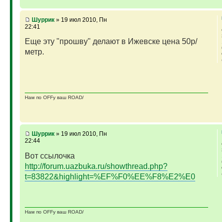
Шуррик
» 19 июл 2010, Пн
22:41
Еще эту "прошву" делают в Ижевске цена 50р/
метр.
Нам по OFFу ваш ROAD/
Шуррик
» 19 июл 2010, Пн
22:44
Вот ссылочка
http://forum.uazbuka.ru/showthread.php?
t=83822&highlight=%EF%F0%EE%F8%E2%E0
Нам по OFFу ваш ROAD/