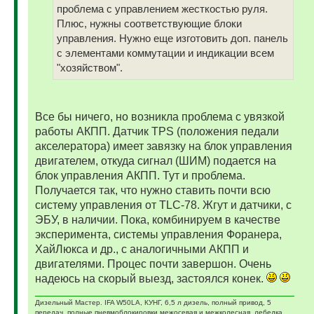
проблема с управлением жесткостью руля.
Плюс, нужны соответствующие блоки
управления. Нужно еще изготовить доп. панель
с элементами коммутации и индикации всем
"хозяйством".
Все бы ничего, но возникла проблема с увязкой
работы АКПП. Датчик ТPS (положения педали
акселератора) имеет завязку на блок управления
двигателем, откуда сигнал (ШИМ) подается на
блок управления АКПП. Тут и проблема.
Получается так, что нужно ставить почти всю
систему управления от TLC-78. Жгут и датчики, с
ЭБУ, в наличии. Пока, комбинируем в качестве
эксперимента, системы управления Форанера,
ХайЛюкса и др., с аналогичными АКПП и
двигателями. Процес почти завершон. Очень
надеюсь на скорый выезд, застоялся конек.
Дизельный Мастер. IFA W50LA, КУНГ, 6,5 л дизель, полный привод, 5
передач, полные пневмоблокировки межосевая и межколесная, лебедка,