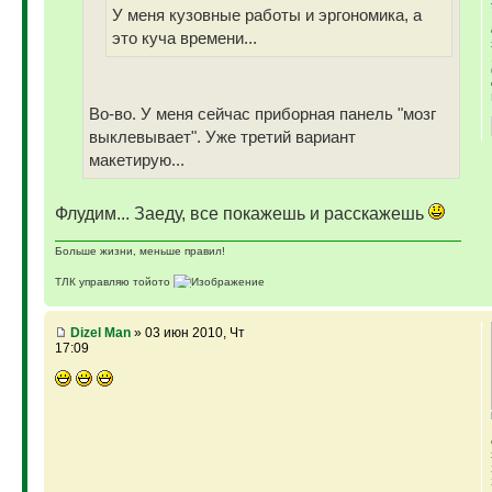
У меня кузовные работы и эргономика, а
это куча времени...
Во-во. У меня сейчас приборная панель "мозг
выклевывает". Уже третий вариант
макетирую...
Флудим... Заеду, все покажешь и расскажешь
Больше жизни, меньше правил!
ТЛК управляю тойото
ГАЗ-69 ДЖАЗ - строю мечту
ГАЗ-69 рок-н-ролл - еще одна задумка
Если что, на связи (909)640-3030
Dizel Man
» 03 июн 2010, Чт
17:09