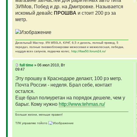
магазине запчастей для раритетных авто типа
ЗИМов, Побед и др. на Дмитровке. Называется
искомый девайс
ПРОШВА
и стоит 200 рэ за
метр.
Дизельный Мастер. IFA W50LA, КУНГ, 6,5 л дизель, полный привод, 5
передач, полные пневмоблокировки межосевая и межколесная, лебедка,
наддув всех сапунов, подкачка колес.
http://ifaw50.forum24.ru/
full time
» 06 июл 2010, Вт
09:47
Эту прошву в Краснодаре делают, 100 рэ метр.
Почта России - неделя. Брал себе, контакт
остался.
Еще брал полиуретан на порядок дешеле, чем у
барыг. Кому нужно
http://www.tehmas.ru/
Больше жизни, меньше правил!
ТЛК управляю тойото
ГАЗ-69 ДЖАЗ - строю мечту
ГАЗ-69 рок-н-ролл - еще одна задумка
Если что, на связи (909)640-3030