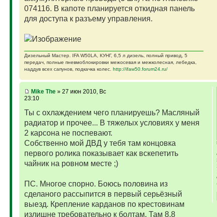
074116. В капоте планируется откидная панель
для доступа к разъему управления.
Дизельный Мастер. IFA W50LA, КУНГ, 6,5 л дизель, полный привод, 5
передач, полные пневмоблокировки межосевая и межколесная, лебедка,
наддув всех сапунов, подкачка колес.
http://ifaw50.forum24.ru/
Mike The
» 27 июн 2010, Вс
23:10
Ты с охлаждением чего планируешь? Масляный
радиатор и прочее... В тяжелых условиях у меня
2 карсона не поспевают.
Собственно мой ДВД у тебя там концовка
первого ролика показывает как вскепетить
чайник на ровном месте ;)
ПС. Многое спорно. Боюсь половина из
сделаного рассыпится в первый серьёзный
выезд. Крепление карданов по крестовинам
излишне требовательно к болтам. Там 8,8