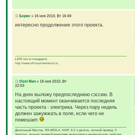
Борис
» 16 ноя 2010, Вт 16:49
интересно продолжение этого проекта.
L200 nev в стандарте.
http://www.off-road-weekend.ru
Dizel Man
» 16 ноя 2010, Вт
22:03
На днях выложу предпоследнюю сэссию. В
настоящий момент оканчивается последняя
часть проекта - электрика. Через пару недель
должен зажужжать в поле, если чего не
помешает.
Дизельный Мастер. IFA W50LA, КУНГ, 6,5 л дизель, полный привод, 5
передач, полные пневмоблокировки межосевая и межколесная, лебедка,