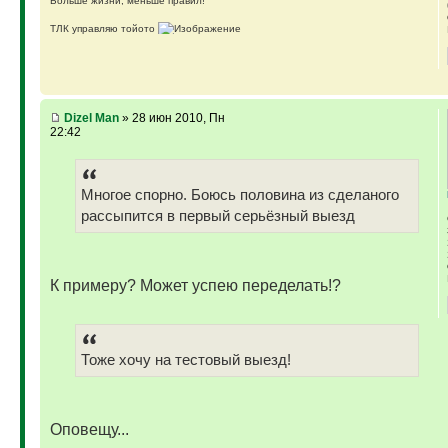
Больше жизни, меньше правил!
ТЛК управляю тойото
ГАЗ-69 ДЖАЗ - строю мечту
ГАЗ-69 рок-н-ролл - еще одна задумка
Если что, на связи (909)640-3030
Dizel Man
» 28 июн 2010, Пн
22:42
Многое спорно. Боюсь половина из сделаного
рассыпится в первый серьёзный выезд
К примеру? Может успею переделать!?
Тоже хочу на тестовый выезд!
Оповещу...