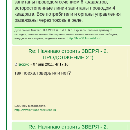
запитаны проводом сечением 6 квадратов,
всторостепенные линии запитаны проводом 4
квадрата. Все потребители и органы управления
развязаны через токовые реле.
Дизельный Мастер. IFA W50LA, КУНГ, 6,5 л дизель, полный привод, 5
передач, полные пневмоблокировки межосевая и межколесная, лебедка,
наддув всех сапунов, подкачка колес.
http://ifaw50.forum24.ru/
Re: Начинаю строить ЗВЕРЯ - 2.
ПРОДОЛЖЕНИЕ 2 :)
Борис
» 07 апр 2011, Чт 17:16
так поехал зверь или нет?
L200 nev в стандарте.
http://www.off-road-weekend.ru
Re: Начинаю строить ЗВЕРЯ - 2.