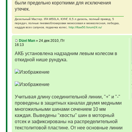
были предельно короткими для исключения
утечек.
Дизельный Мастер. IFA W50LA, КУНГ, 6,5 л дизель, полный привод, 5
передач, полные пневмоблокировки межосевая и межколесная, лебедка,
наддув всех сапунов, подкачка колес.
http://ifaw50.forum24.ru/
Dizel Man
» 24 дек 2010, Пт
16:13
АКБ установлена надзадним левым колесом в
откидной нише рундука.
Учитывая длину соединительной линии, "+" и "-"
проведены в защитных каналах двумя медными
многожильными шинами сечением 10 мм
каждая. Выведены "хвосты" шин в моторный
отсек и зафиксированы на распределительной
текстолитовой пластине. От нее основные линии