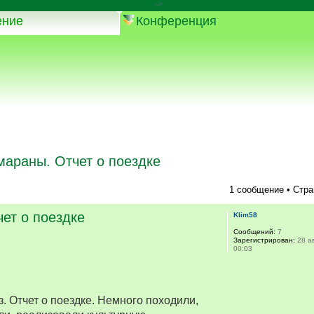
-->
ение
Конференция
мараны. Отчет о поездке
1 сообщение • Стр
ет о поездке
Klim58
Сообщений:
7
Зарегистрирован:
28 ав
00:03
. Отчет о поездке. Немного походили,