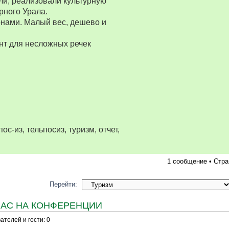
ли, реализовали культурную
рного Урала.
нами. Малый вес, дешево и
нт для несложных речек
ос-из, тельпосиз, туризм, отчет,
1 сообщение • Стр
Перейти:
ЧАС НА КОНФЕРЕНЦИИ
телей и гости: 0