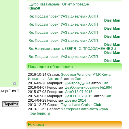
Щугор, катамараны. Отчет о поездке
Klim58
Re: Продам проект УАЗ с дизелем и АКПП
Dizel Man
Re: Продам проект УАЗ с дизелем и АКПП
Dizel Man
Re: Продам проект УАЗ с дизелем и АКПП
Dizel Man
Re: Продам проект УАЗ с дизелем и АКПП
Dizel Man
Re: Начинаю строить ЗВЕРЯ - 2. ПРОДОЛЖЕНИЕ 2 :)
Dizel Man
Re: Продам проект УАЗ с дизелем и АКПП
Dizel Man
Последние обновления
2016-10-14 Статья:
Goodyear Wrangler MT/R Kevlar.
Испытание Арктикой.
автор
Gan
2016-09-26 Маршрут :
Дмитров-Дубна
автор
Gan
2016-04-07 Репортаж:
ДезОриентирование №1604
аница
1
из
1
2015-07-03 Репортаж:
ДезО 18.07.2015!
2015-07-03 Маршрут :
ДезО 18.07.2015!
автор
Gan
2014-04-28 Репортаж:
Дрезна 2014
2013-12-27 Сервис:
Toyota Land Cruiser Club
2013-11-21 Сервис:
Мастерская авто-мото клуба
`ТракТорисТы`
Реклама