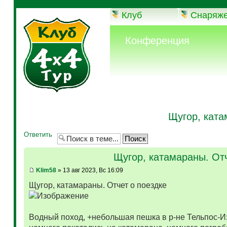
Клуб
Снаряж
Конференция
Щугор, ката
Ответить
Щугор, катамараны. Отч
Klim58
» 13 авг 2023, Вс 16:09
Щугор, катамараны. Отчет о поездке
Водный поход, +небольшая пешка в р-не Тельпос-Из