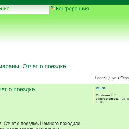
-->
ение
Конференция
мараны. Отчет о поездке
1 сообщение • Стр
ет о поездке
Klim58
Сообщений:
7
Зарегистрирован:
28 ав
00:03
. Отчет о поездке. Немного походили,