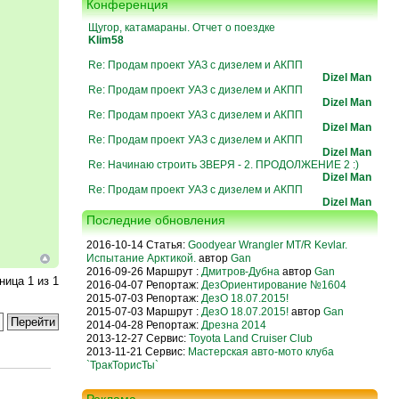
Конференция
Щугор, катамараны. Отчет о поездке
Klim58
Re: Продам проект УАЗ с дизелем и АКПП
Dizel Man
Re: Продам проект УАЗ с дизелем и АКПП
Dizel Man
Re: Продам проект УАЗ с дизелем и АКПП
Dizel Man
Re: Продам проект УАЗ с дизелем и АКПП
Dizel Man
Re: Начинаю строить ЗВЕРЯ - 2. ПРОДОЛЖЕНИЕ 2 :)
Dizel Man
Re: Продам проект УАЗ с дизелем и АКПП
Dizel Man
Последние обновления
2016-10-14 Статья:
Goodyear Wrangler MT/R Kevlar.
Испытание Арктикой.
автор
Gan
2016-09-26 Маршрут :
Дмитров-Дубна
автор
Gan
аница
1
из
1
2016-04-07 Репортаж:
ДезОриентирование №1604
2015-07-03 Репортаж:
ДезО 18.07.2015!
2015-07-03 Маршрут :
ДезО 18.07.2015!
автор
Gan
2014-04-28 Репортаж:
Дрезна 2014
2013-12-27 Сервис:
Toyota Land Cruiser Club
2013-11-21 Сервис:
Мастерская авто-мото клуба
`ТракТорисТы`