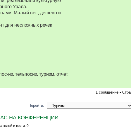
ли, реализовали культурную
рного Урала.
нами. Малый вес, дешево и
нт для несложных речек
ос-из, тельпосиз, туризм, отчет,
1 сообщение • Стр
Перейти:
ЧАС НА КОНФЕРЕНЦИИ
телей и гости: 0