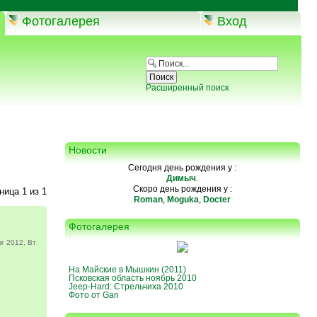
Фотогалерея
Вход
Расширенный поиск
Новости
Сегодня день рождения у :
Димыч
.
Скоро день рождения у :
аница
1
из
1
Roman
,
Moguka
,
Docter
Фотогалерея
г 2012, Вт
На Майские в Мышкин (2011)
Псковская область ноябрь 2010
Jeep-Hard: Стрельчиха 2010
Фото от Gan