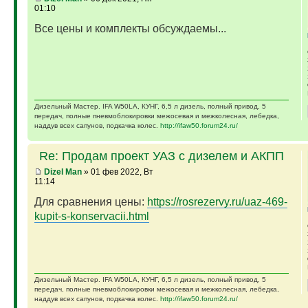
01:10
Все цены и комплекты обсуждаемы...
Дизельный Мастер. IFA W50LA, КУНГ, 6,5 л дизель, полный привод, 5
передач, полные пневмоблокировки межосевая и межколесная, лебедка,
наддув всех сапунов, подкачка колес.
http://ifaw50.forum24.ru/
Re: Продам проект УАЗ с дизелем и АКПП
Dizel Man
» 01 фев 2022, Вт
11:14
Для сравнения цены:
https://rosrezervy.ru/uaz-469-
kupit-s-konservacii.html
Дизельный Мастер. IFA W50LA, КУНГ, 6,5 л дизель, полный привод, 5
передач, полные пневмоблокировки межосевая и межколесная, лебедка,
наддув всех сапунов, подкачка колес.
http://ifaw50.forum24.ru/