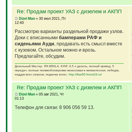
Re: Продам проект УАЗ с дизелем и АКПП
Dizel Man
» 30 июл 2021, Пт
12:40
Рассмотрю варианты раздельной продажи узлов.
Доки с вписанными
бамперами РАФ и
сиденьями Ауди
, продавать есть смысл вместе
с кузовом. Остальное можно и врозь.
Предлагайте, обсудим.
Дизельный Мастер. IFA W50LA, КУНГ, 6,5 л дизель, полный привод, 5
передач, полные пневмоблокировки межосевая и межколесная, лебедка,
наддув всех сапунов, подкачка колес.
http://ifaw50.forum24.ru/
Re: Продам проект УАЗ с дизелем и АКПП
Dizel Man
» 05 авг 2021, Чт
01:13
Телефон для связи: 8 906 056 59 13.