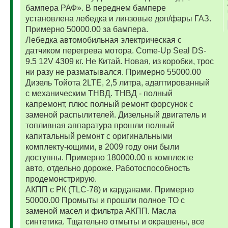
бампера РАФ». В переднем бампере
установлена лебедка и линзовые доп/фары ГАЗ.
Примерно 50000.00 за бампера.
Лебедка автомобильная электрическая с
датчиком перегрева мотора. Come-Up Seal DS-
9.5 12V 4309 кг. Не Китай. Новая, из коробки, трос
ни разу не разматывался. Примерно 55000.00
Дизель Тойота 2LTE, 2,5 литра, адаптированный
с механическим ТНВД. ТНВД - полный
капремонт, плюс полный ремонт форсунок с
заменой распылителей. Дизельный двигатель и
топливная аппаратура прошли полный
капитальный ремонт с оригинальными
комплекту-ющими, в 2009 году они были
доступны. Примерно 180000.00 в комплекте
авто, отдельно дороже. Работоспособность
продемонстрирую.
АКПП с РК (TLC-78) и карданами. Примерно
50000.00 Промыты и прошли полное ТО с
заменой масел и фильтра АКПП. Масла
синтетика. Тщательно отмыты и окрашены, все