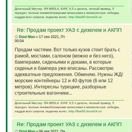
Дизельный Мастер. IFA W50LA, КУНГ, 6,5 л дизель, полный привод, 5
передач, полные пневмоблокировки межосевая и межколесная, лебедка,
наддув всех сапунов, подкачка колес.
http://ifaw50.forum24.ru/
Re: Продам проект УАЗ с дизелем и АКПП
Dizel Man
» 17 сен 2021, Пт
00:04
Продам частями. Вот только кузов стоит брать с
рамой, мостами, салоном (можно и без него),
бамперами, сиденьями и доками, в которые
сиденья и бампера уже вписаны. Рассмотрю
адекватные предложения. Обменяю. Нужны ЖД/
морские контейнеры 12 и 40 футов (6 или 12
метров). Интересны турецкие, разборные
строительные вагончики...
Дизельный Мастер. IFA W50LA, КУНГ, 6,5 л дизель, полный привод, 5
передач, полные пневмоблокировки межосевая и межколесная, лебедка,
наддув всех сапунов, подкачка колес.
http://ifaw50.forum24.ru/
Re: Продам проект УАЗ с дизелем и АКПП
Dizel Man
» 06 дек 2021, Пн