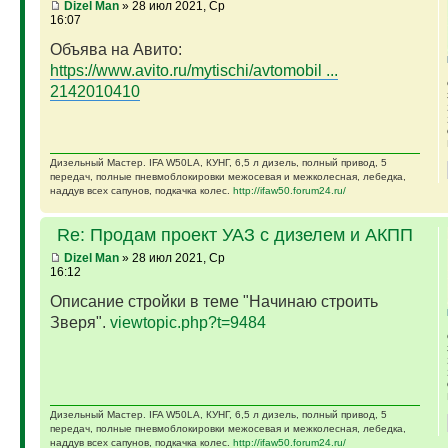
Dizel Man
» 28 июл 2021, Ср
16:07
Объява на Авито:
https://www.avito.ru/mytischi/avtomobil ...
2142010410
Дизельный Мастер. IFA W50LA, КУНГ, 6,5 л дизель, полный привод, 5
передач, полные пневмоблокировки межосевая и межколесная, лебедка,
наддув всех сапунов, подкачка колес.
http://ifaw50.forum24.ru/
Re: Продам проект УАЗ с дизелем и АКПП
Dizel Man
» 28 июл 2021, Ср
16:12
Описание стройки в теме "Начинаю строить
Зверя".
viewtopic.php?t=9484
Дизельный Мастер. IFA W50LA, КУНГ, 6,5 л дизель, полный привод, 5
передач, полные пневмоблокировки межосевая и межколесная, лебедка,
наддув всех сапунов, подкачка колес.
http://ifaw50.forum24.ru/