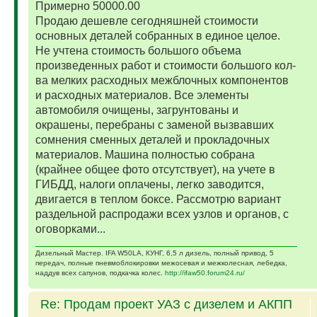
Примерно 50000.00
Продаю дешевле сегодняшней стоимости
основных деталей собранных в единое целое.
Не учтена стоимость большого объема
произведенных работ и стоимости большого кол-
ва мелких расходных межблочных компонентов
и расходных материалов. Все элементы
автомобиля очищены, загрунтованы и
окрашены, перебраны с заменой вызвавших
сомнения сменных деталей и прокладочных
материалов. Машина полностью собрана
(крайнее общее фото отсутствует), на учете в
ГИБДД, налоги оплачены, легко заводится,
двигается в теплом боксе. Рассмотрю вариант
раздельной распродажи всех узлов и органов, с
оговорками...
Дизельный Мастер. IFA W50LA, КУНГ, 6,5 л дизель, полный привод, 5
передач, полные пневмоблокировки межосевая и межколесная, лебедка,
наддув всех сапунов, подкачка колес.
http://ifaw50.forum24.ru/
Re: Продам проект УАЗ с дизелем и АКПП