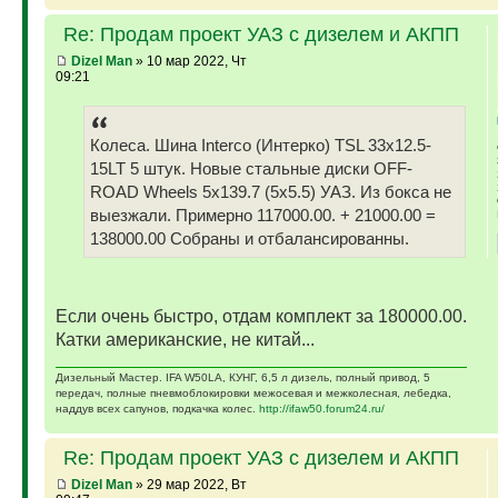
Re: Продам проект УАЗ с дизелем и АКПП
Dizel Man
» 10 мар 2022, Чт
09:21
Колеса. Шина Interco (Интерко) TSL 33x12.5-
15LT 5 штук. Новые стальные диски OFF-
ROAD Wheels 5x139.7 (5x5.5) УАЗ. Из бокса не
выезжали. Примерно 117000.00. + 21000.00 =
138000.00 Собраны и отбалансированны.
Если очень быстро, отдам комплект за 180000.00.
Катки американские, не китай...
Дизельный Мастер. IFA W50LA, КУНГ, 6,5 л дизель, полный привод, 5
передач, полные пневмоблокировки межосевая и межколесная, лебедка,
наддув всех сапунов, подкачка колес.
http://ifaw50.forum24.ru/
Re: Продам проект УАЗ с дизелем и АКПП
Dizel Man
» 29 мар 2022, Вт