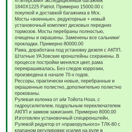
«Питерский» экспедиционный багажник
1840Х1225 Patriot. Примерно 15000.00 с
покупкой и доставкой багажника в Мск.
Мосты «военные», редукторные + новый
установочный комплект дисковых передних
тормозов. Мосты перебраны полностью,
очищены и окрашены. Заменены все сальники/
прокладки. Примерно 80000.00
Рама, доработана под установку дизеля с АКПП.
Штатные УАЗовские кронштейны сохранены. В
процессе постройки менялся цвет, рама
перекрашивалась. Без следов коррозии,
произведена в начале 70-х годов.
Рессоры, практически новые, перебранные и
окрашенные полистно, дополнительно полистно
прокованы.
Рулевая колонка от а/м Тойота Ноах, с
гидроусилителем, подрульным переключателем
АКПП и замком зажигания. Примерно 8000.00
Изготовлен установочный спецкронштейн.
Рулевой редуктор от «праворульного» ТЛК-80 с
клапаном регулировки усилия на руле в