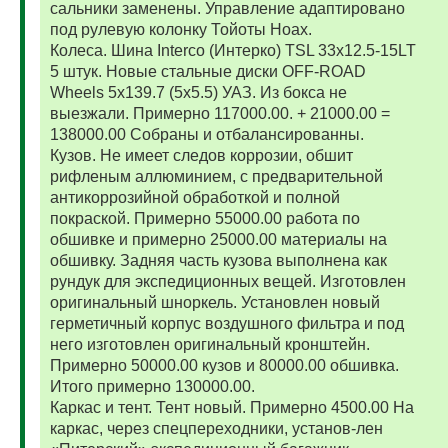
сальники заменены. Управление адаптировано
под рулевую колонку Тойоты Ноах.
Колеса. Шина Interco (Интерко) TSL 33x12.5-15LT
5 штук. Новые стальные диски OFF-ROAD
Wheels 5x139.7 (5x5.5) УАЗ. Из бокса не
выезжали. Примерно 117000.00. + 21000.00 =
138000.00 Собраны и отбалансированны.
Кузов. Не имеет следов коррозии, обшит
рифленым аллюминием, с предварительной
антикоррозийной обработкой и полной
покраской. Примерно 55000.00 работа по
обшивке и примерно 25000.00 материалы на
обшивку. Задняя часть кузова выполнена как
рундук для экспедиционных вещей. Изготовлен
оригинальный шноркель. Установлен новый
герметичный корпус воздушного фильтра и под
него изготовлен оригинальный кронштейн.
Примерно 50000.00 кузов и 80000.00 обшивка.
Итого примерно 130000.00.
Каркас и тент. Тент новый. Примерно 4500.00 На
каркас, через спецпереходники, установ-лен