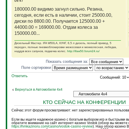
09:47
180000.00 видимо загнул сильно. Резина,
сегодня, если есть в наличии, стоит 25000.00,
диски по 8800.00. Получается 125000.00 +
44000.00 = 169000.00. Отдам колеса за
150000.00...
Дизельный Мастер. IFA W50LA, КУНГ, 6,5 л дизель, полный привод, 5
передач, полные пневмоблокировки межосевая и межколесная, лебедка,
наддув всех сапунов, подкачка колес.
http://ifaw50.forum24.ru/
Показать сообщения за:
Поле сортировки
Ответить
Сообщений: 10 
Вернуться в Автомобили 4х4
КТО СЕЙЧАС НА КОНФЕРЕНЦИИ
Сейчас этот форум просматривают: нет зарегистрированных пользоват
Если вы ищете надежное казино с богатым выбором игр и быстрыми в
обратите внимание на сайт интернет-казино Vostok (обзор вы можете 
https://hmkazinoru.com/casino/vostok-casino-review
). Наш обзор казино 