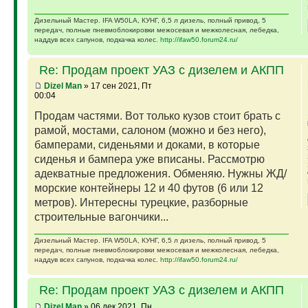
Дизельный Мастер. IFA W50LA, КУНГ, 6,5 л дизель, полный привод, 5
передач, полные пневмоблокировки межосевая и межколесная, лебедка,
наддув всех сапунов, подкачка колес.
http://ifaw50.forum24.ru/
Re: Продам проект УАЗ с дизелем и АКПП
Dizel Man
» 17 сен 2021, Пт
00:04
Продам частями. Вот только кузов стоит брать с
рамой, мостами, салоном (можно и без него),
бамперами, сиденьями и доками, в которые
сиденья и бампера уже вписаны. Рассмотрю
адекватные предложения. Обменяю. Нужны ЖД/
морские контейнеры 12 и 40 футов (6 или 12
метров). Интересны турецкие, разборные
строительные вагончики...
Дизельный Мастер. IFA W50LA, КУНГ, 6,5 л дизель, полный привод, 5
передач, полные пневмоблокировки межосевая и межколесная, лебедка,
наддув всех сапунов, подкачка колес.
http://ifaw50.forum24.ru/
Re: Продам проект УАЗ с дизелем и АКПП
Dizel Man
» 06 дек 2021, Пн