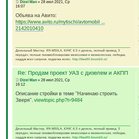
Dizel Man
» 28 июл 2021, Ср
16:07
Объява на Авито:
https://www.avito.ru/mytischi/avtomobil ...
2142010410
Дизельный Мастер. IFA W50LA, КУНГ, 6,5 л дизель, полный привод, 5
передач, полные пневмоблокировки межосевая и межколесная, лебедка,
наддув всех сапунов, подкачка колес.
http://ifaw50.forum24.ru/
Re: Продам проект УАЗ с дизелем и АКПП
Dizel Man
» 28 июл 2021, Ср
16:12
Описание стройки в теме "Начинаю строить
Зверя".
viewtopic.php?t=9484
Дизельный Мастер. IFA W50LA, КУНГ, 6,5 л дизель, полный привод, 5
передач, полные пневмоблокировки межосевая и межколесная, лебедка,
наддув всех сапунов, подкачка колес.
http://ifaw50.forum24.ru/