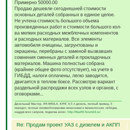
Примерно 50000.00
Продаю дешевле сегодняшней стоимости
основных деталей собранных в единое целое.
Не учтена стоимость большого объема
произведенных работ и стоимости большого кол-
ва мелких расходных межблочных компонентов
и расходных материалов. Все элементы
автомобиля очищены, загрунтованы и
окрашены, перебраны с заменой вызвавших
сомнения сменных деталей и прокладочных
материалов. Машина полностью собрана
(крайнее общее фото отсутствует), на учете в
ГИБДД, налоги оплачены, легко заводится,
двигается в теплом боксе. Рассмотрю вариант
раздельной распродажи всех узлов и органов, с
оговорками...
Дизельный Мастер. IFA W50LA, КУНГ, 6,5 л дизель, полный привод, 5
передач, полные пневмоблокировки межосевая и межколесная, лебедка,
наддув всех сапунов, подкачка колес.
http://ifaw50.forum24.ru/
Re: Продам проект УАЗ с дизелем и АКПП