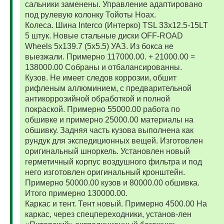
сальники заменены. Управление адаптировано
под рулевую колонку Тойоты Ноах.
Колеса. Шина Interco (Интерко) TSL 33x12.5-15LT
5 штук. Новые стальные диски OFF-ROAD
Wheels 5x139.7 (5x5.5) УАЗ. Из бокса не
выезжали. Примерно 117000.00. + 21000.00 =
138000.00 Собраны и отбалансированны.
Кузов. Не имеет следов коррозии, обшит
рифленым аллюминием, с предварительной
антикоррозийной обработкой и полной
покраской. Примерно 55000.00 работа по
обшивке и примерно 25000.00 материалы на
обшивку. Задняя часть кузова выполнена как
рундук для экспедиционных вещей. Изготовлен
оригинальный шноркель. Установлен новый
герметичный корпус воздушного фильтра и под
него изготовлен оригинальный кронштейн.
Примерно 50000.00 кузов и 80000.00 обшивка.
Итого примерно 130000.00.
Каркас и тент. Тент новый. Примерно 4500.00 На
каркас, через спецпереходники, установ-лен