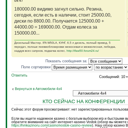
09:47
180000.00 видимо загнул сильно. Резина,
сегодня, если есть в наличии, стоит 25000.00,
диски по 8800.00. Получается 125000.00 +
44000.00 = 169000.00. Отдам колеса за
150000.00...
Дизельный Мастер. IFA W50LA, КУНГ, 6,5 л дизель, полный привод, 5
передач, полные пневмоблокировки межосевая и межколесная, лебедка,
наддув всех сапунов, подкачка колес.
http://ifaw50.forum24.ru/
Показать сообщения за:
Поле сортировки
Ответить
Сообщений: 10 
Вернуться в Автомобили 4х4
КТО СЕЙЧАС НА КОНФЕРЕНЦИИ
Сейчас этот форум просматривают: нет зарегистрированных пользоват
Если вы ищете надежное казино с богатым выбором игр и быстрыми в
обратите внимание на сайт интернет-казино Vostok (обзор вы можете 
https://hmkazinoru.com/casino/vostok-casino-review
). Наш обзор казино 