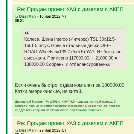
Re: Продам проект УАЗ с дизелем и АКПП
Dizel Man
» 10 мар 2022, Чт
09:21
Колеса. Шина Interco (Интерко) TSL 33x12.5-
15LT 5 штук. Новые стальные диски OFF-
ROAD Wheels 5x139.7 (5x5.5) УАЗ. Из бокса не
выезжали. Примерно 117000.00. + 21000.00 =
138000.00 Собраны и отбалансированны.
Если очень быстро, отдам комплект за 180000.00.
Катки американские, не китай...
Дизельный Мастер. IFA W50LA, КУНГ, 6,5 л дизель, полный привод, 5
передач, полные пневмоблокировки межосевая и межколесная, лебедка,
наддув всех сапунов, подкачка колес.
http://ifaw50.forum24.ru/
Re: Продам проект УАЗ с дизелем и АКПП
Dizel Man
» 29 мар 2022, Вт