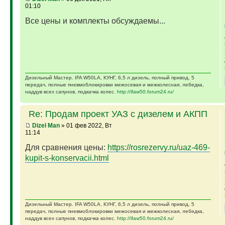
01:10
Все цены и комплекты обсуждаемы...
Дизельный Мастер. IFA W50LA, КУНГ, 6,5 л дизель, полный привод, 5
передач, полные пневмоблокировки межосевая и межколесная, лебедка,
наддув всех сапунов, подкачка колес.
http://ifaw50.forum24.ru/
Re: Продам проект УАЗ с дизелем и АКПП
Dizel Man
» 01 фев 2022, Вт
11:14
Для сравнения цены:
https://rosrezervy.ru/uaz-469-
kupit-s-konservacii.html
Дизельный Мастер. IFA W50LA, КУНГ, 6,5 л дизель, полный привод, 5
передач, полные пневмоблокировки межосевая и межколесная, лебедка,
наддув всех сапунов, подкачка колес.
http://ifaw50.forum24.ru/