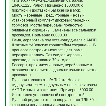
«Питерский» экспедиционный багажник
1840Х1225 Patriot. Примерно 15000.00 с
покупкой и доставкой багажника в Мск.
Мосты «военные», редукторные + новый
установочный комплект дисковых передних
тормозов. Мосты перебраны полностью,
очищены и окрашены. Заменены все сальники/
прокладки. Примерно 80000.00
Рама, доработана под установку дизеля с АКПП.
Штатные УАЗовские кронштейны сохранены. В
процессе постройки менялся цвет, рама
перекрашивалась. Без следов коррозии,
произведена в начале 70-х годов.
Рессоры, практически новые, перебранные и
окрашенные полистно, дополнительно полистно
прокованы.
Рулевая колонка от а/м Тойота Ноах, с
гидроусилителем, подрульным переключателем
АКПП и замком зажигания. Примерно 8000.00
Изготовлен установочный спецкронштейн.
Рулевой редуктор от «праворульного» ТЛК-80 с
клапаном регулировки усилия на руле в