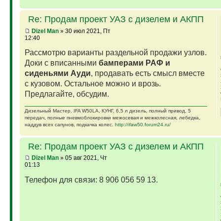
Re: Продам проект УАЗ с дизелем и АКПП
Dizel Man
» 30 июл 2021, Пт
12:40
Рассмотрю варианты раздельной продажи узлов.
Доки с вписанными
бамперами РАФ и
сиденьями Ауди
, продавать есть смысл вместе
с кузовом. Остальное можно и врозь.
Предлагайте, обсудим.
Дизельный Мастер. IFA W50LA, КУНГ, 6,5 л дизель, полный привод, 5
передач, полные пневмоблокировки межосевая и межколесная, лебедка,
наддув всех сапунов, подкачка колес.
http://ifaw50.forum24.ru/
Re: Продам проект УАЗ с дизелем и АКПП
Dizel Man
» 05 авг 2021, Чт
01:13
Телефон для связи: 8 906 056 59 13.