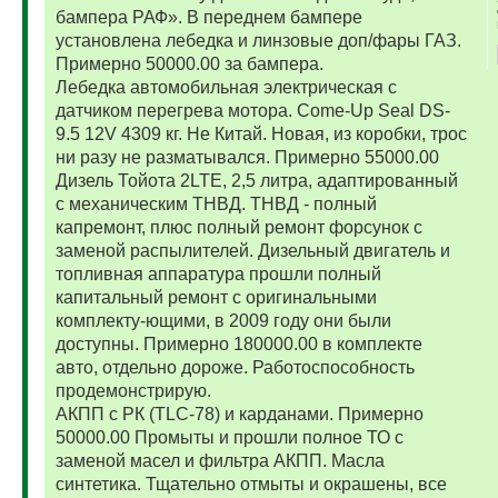
бампера РАФ». В переднем бампере
установлена лебедка и линзовые доп/фары ГАЗ.
Примерно 50000.00 за бампера.
Лебедка автомобильная электрическая с
датчиком перегрева мотора. Come-Up Seal DS-
9.5 12V 4309 кг. Не Китай. Новая, из коробки, трос
ни разу не разматывался. Примерно 55000.00
Дизель Тойота 2LTE, 2,5 литра, адаптированный
с механическим ТНВД. ТНВД - полный
капремонт, плюс полный ремонт форсунок с
заменой распылителей. Дизельный двигатель и
топливная аппаратура прошли полный
капитальный ремонт с оригинальными
комплекту-ющими, в 2009 году они были
доступны. Примерно 180000.00 в комплекте
авто, отдельно дороже. Работоспособность
продемонстрирую.
АКПП с РК (TLC-78) и карданами. Примерно
50000.00 Промыты и прошли полное ТО с
заменой масел и фильтра АКПП. Масла
синтетика. Тщательно отмыты и окрашены, все