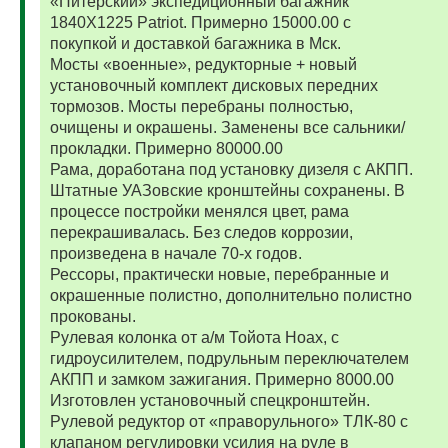
«Питерский» экспедиционный багажник
1840Х1225 Patriot. Примерно 15000.00 с
покупкой и доставкой багажника в Мск.
Мосты «военные», редукторные + новый
установочный комплект дисковых передних
тормозов. Мосты перебраны полностью,
очищены и окрашены. Заменены все сальники/
прокладки. Примерно 80000.00
Рама, доработана под установку дизеля с АКПП.
Штатные УАЗовские кронштейны сохранены. В
процессе постройки менялся цвет, рама
перекрашивалась. Без следов коррозии,
произведена в начале 70-х годов.
Рессоры, практически новые, перебранные и
окрашенные полистно, дополнительно полистно
прокованы.
Рулевая колонка от а/м Тойота Ноах, с
гидроусилителем, подрульным переключателем
АКПП и замком зажигания. Примерно 8000.00
Изготовлен установочный спецкронштейн.
Рулевой редуктор от «праворульного» ТЛК-80 с
клапаном регулировки усилия на руле в