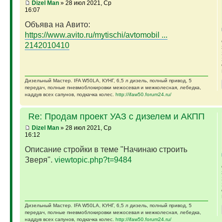
Dizel Man
» 28 июл 2021, Ср
16:07
Объява на Авито:
https://www.avito.ru/mytischi/avtomobil ...
2142010410
Дизельный Мастер. IFA W50LA, КУНГ, 6,5 л дизель, полный привод, 5
передач, полные пневмоблокировки межосевая и межколесная, лебедка,
наддув всех сапунов, подкачка колес.
http://ifaw50.forum24.ru/
Re: Продам проект УАЗ с дизелем и АКПП
Dizel Man
» 28 июл 2021, Ср
16:12
Описание стройки в теме "Начинаю строить
Зверя".
viewtopic.php?t=9484
Дизельный Мастер. IFA W50LA, КУНГ, 6,5 л дизель, полный привод, 5
передач, полные пневмоблокировки межосевая и межколесная, лебедка,
наддув всех сапунов, подкачка колес.
http://ifaw50.forum24.ru/