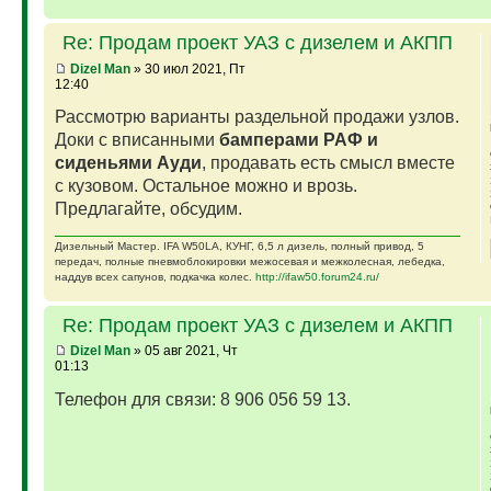
Re: Продам проект УАЗ с дизелем и АКПП
Dizel Man
» 30 июл 2021, Пт
12:40
Рассмотрю варианты раздельной продажи узлов.
Доки с вписанными
бамперами РАФ и
сиденьями Ауди
, продавать есть смысл вместе
с кузовом. Остальное можно и врозь.
Предлагайте, обсудим.
Дизельный Мастер. IFA W50LA, КУНГ, 6,5 л дизель, полный привод, 5
передач, полные пневмоблокировки межосевая и межколесная, лебедка,
наддув всех сапунов, подкачка колес.
http://ifaw50.forum24.ru/
Re: Продам проект УАЗ с дизелем и АКПП
Dizel Man
» 05 авг 2021, Чт
01:13
Телефон для связи: 8 906 056 59 13.