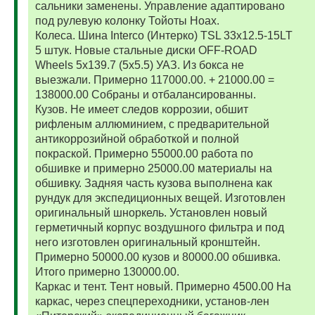
сальники заменены. Управление адаптировано
под рулевую колонку Тойоты Ноах.
Колеса. Шина Interco (Интерко) TSL 33x12.5-15LT
5 штук. Новые стальные диски OFF-ROAD
Wheels 5x139.7 (5x5.5) УАЗ. Из бокса не
выезжали. Примерно 117000.00. + 21000.00 =
138000.00 Собраны и отбалансированны.
Кузов. Не имеет следов коррозии, обшит
рифленым аллюминием, с предварительной
антикоррозийной обработкой и полной
покраской. Примерно 55000.00 работа по
обшивке и примерно 25000.00 материалы на
обшивку. Задняя часть кузова выполнена как
рундук для экспедиционных вещей. Изготовлен
оригинальный шноркель. Установлен новый
герметичный корпус воздушного фильтра и под
него изготовлен оригинальный кронштейн.
Примерно 50000.00 кузов и 80000.00 обшивка.
Итого примерно 130000.00.
Каркас и тент. Тент новый. Примерно 4500.00 На
каркас, через спецпереходники, установ-лен