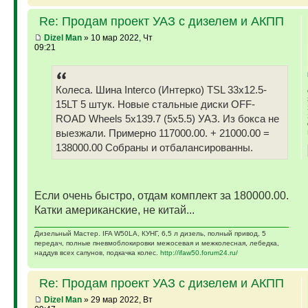
Re: Продам проект УАЗ с дизелем и АКПП
Dizel Man
» 10 мар 2022, Чт
09:21
Колеса. Шина Interco (Интерко) TSL 33x12.5-
15LT 5 штук. Новые стальные диски OFF-
ROAD Wheels 5x139.7 (5x5.5) УАЗ. Из бокса не
выезжали. Примерно 117000.00. + 21000.00 =
138000.00 Собраны и отбалансированны.
Если очень быстро, отдам комплект за 180000.00.
Катки американские, не китай...
Дизельный Мастер. IFA W50LA, КУНГ, 6,5 л дизель, полный привод, 5
передач, полные пневмоблокировки межосевая и межколесная, лебедка,
наддув всех сапунов, подкачка колес.
http://ifaw50.forum24.ru/
Re: Продам проект УАЗ с дизелем и АКПП
Dizel Man
» 29 мар 2022, Вт