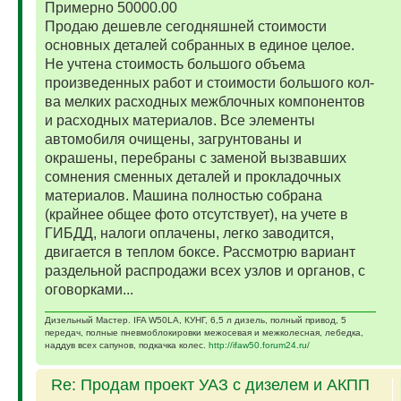
Примерно 50000.00
Продаю дешевле сегодняшней стоимости
основных деталей собранных в единое целое.
Не учтена стоимость большого объема
произведенных работ и стоимости большого кол-
ва мелких расходных межблочных компонентов
и расходных материалов. Все элементы
автомобиля очищены, загрунтованы и
окрашены, перебраны с заменой вызвавших
сомнения сменных деталей и прокладочных
материалов. Машина полностью собрана
(крайнее общее фото отсутствует), на учете в
ГИБДД, налоги оплачены, легко заводится,
двигается в теплом боксе. Рассмотрю вариант
раздельной распродажи всех узлов и органов, с
оговорками...
Дизельный Мастер. IFA W50LA, КУНГ, 6,5 л дизель, полный привод, 5
передач, полные пневмоблокировки межосевая и межколесная, лебедка,
наддув всех сапунов, подкачка колес.
http://ifaw50.forum24.ru/
Re: Продам проект УАЗ с дизелем и АКПП