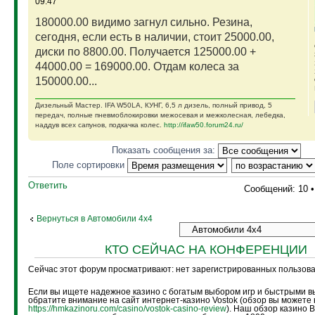
09:47
180000.00 видимо загнул сильно. Резина,
сегодня, если есть в наличии, стоит 25000.00,
диски по 8800.00. Получается 125000.00 +
44000.00 = 169000.00. Отдам колеса за
150000.00...
Дизельный Мастер. IFA W50LA, КУНГ, 6,5 л дизель, полный привод, 5
передач, полные пневмоблокировки межосевая и межколесная, лебедка,
наддув всех сапунов, подкачка колес.
http://ifaw50.forum24.ru/
Показать сообщения за:
Поле сортировки
Ответить
Сообщений: 10 
Вернуться в Автомобили 4х4
КТО СЕЙЧАС НА КОНФЕРЕНЦИИ
Сейчас этот форум просматривают: нет зарегистрированных пользоват
Если вы ищете надежное казино с богатым выбором игр и быстрыми в
обратите внимание на сайт интернет-казино Vostok (обзор вы можете 
https://hmkazinoru.com/casino/vostok-casino-review
). Наш обзор казино 