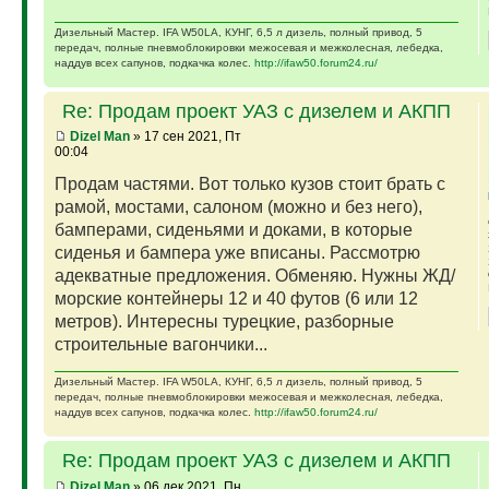
Дизельный Мастер. IFA W50LA, КУНГ, 6,5 л дизель, полный привод, 5
передач, полные пневмоблокировки межосевая и межколесная, лебедка,
наддув всех сапунов, подкачка колес.
http://ifaw50.forum24.ru/
Re: Продам проект УАЗ с дизелем и АКПП
Dizel Man
» 17 сен 2021, Пт
00:04
Продам частями. Вот только кузов стоит брать с
рамой, мостами, салоном (можно и без него),
бамперами, сиденьями и доками, в которые
сиденья и бампера уже вписаны. Рассмотрю
адекватные предложения. Обменяю. Нужны ЖД/
морские контейнеры 12 и 40 футов (6 или 12
метров). Интересны турецкие, разборные
строительные вагончики...
Дизельный Мастер. IFA W50LA, КУНГ, 6,5 л дизель, полный привод, 5
передач, полные пневмоблокировки межосевая и межколесная, лебедка,
наддув всех сапунов, подкачка колес.
http://ifaw50.forum24.ru/
Re: Продам проект УАЗ с дизелем и АКПП
Dizel Man
» 06 дек 2021, Пн