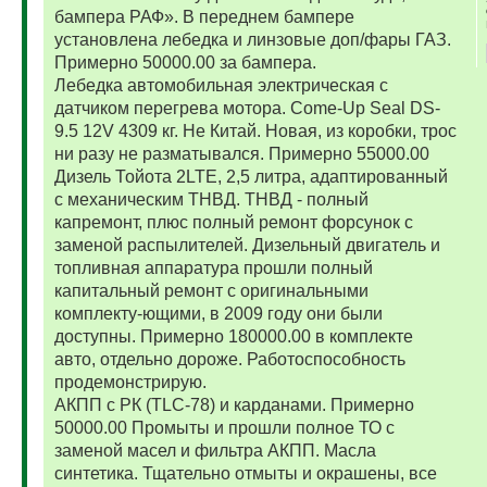
бампера РАФ». В переднем бампере
установлена лебедка и линзовые доп/фары ГАЗ.
Примерно 50000.00 за бампера.
Лебедка автомобильная электрическая с
датчиком перегрева мотора. Come-Up Seal DS-
9.5 12V 4309 кг. Не Китай. Новая, из коробки, трос
ни разу не разматывался. Примерно 55000.00
Дизель Тойота 2LTE, 2,5 литра, адаптированный
с механическим ТНВД. ТНВД - полный
капремонт, плюс полный ремонт форсунок с
заменой распылителей. Дизельный двигатель и
топливная аппаратура прошли полный
капитальный ремонт с оригинальными
комплекту-ющими, в 2009 году они были
доступны. Примерно 180000.00 в комплекте
авто, отдельно дороже. Работоспособность
продемонстрирую.
АКПП с РК (TLC-78) и карданами. Примерно
50000.00 Промыты и прошли полное ТО с
заменой масел и фильтра АКПП. Масла
синтетика. Тщательно отмыты и окрашены, все