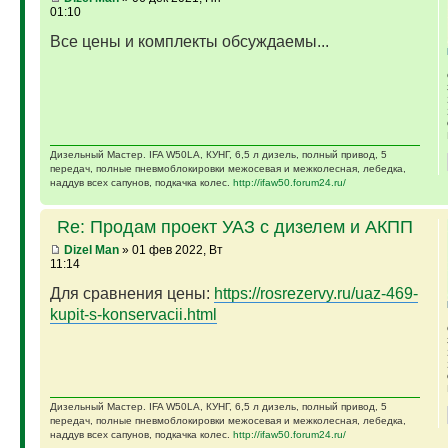
01:10
Все цены и комплекты обсуждаемы...
Дизельный Мастер. IFA W50LA, КУНГ, 6,5 л дизель, полный привод, 5
передач, полные пневмоблокировки межосевая и межколесная, лебедка,
наддув всех сапунов, подкачка колес.
http://ifaw50.forum24.ru/
Re: Продам проект УАЗ с дизелем и АКПП
Dizel Man
» 01 фев 2022, Вт
11:14
Для сравнения цены:
https://rosrezervy.ru/uaz-469-
kupit-s-konservacii.html
Дизельный Мастер. IFA W50LA, КУНГ, 6,5 л дизель, полный привод, 5
передач, полные пневмоблокировки межосевая и межколесная, лебедка,
наддув всех сапунов, подкачка колес.
http://ifaw50.forum24.ru/