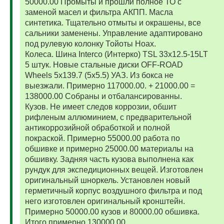
50000.00 Промыты и прошли полное ТО с
заменой масел и фильтра АКПП. Масла
синтетика. Тщательно отмыты и окрашены, все
сальники заменены. Управление адаптировано
под рулевую колонку Тойоты Ноах.
Колеса. Шина Interco (Интерко) TSL 33x12.5-15LT
5 штук. Новые стальные диски OFF-ROAD
Wheels 5x139.7 (5x5.5) УАЗ. Из бокса не
выезжали. Примерно 117000.00. + 21000.00 =
138000.00 Собраны и отбалансированны.
Кузов. Не имеет следов коррозии, обшит
рифленым аллюминием, с предварительной
антикоррозийной обработкой и полной
покраской. Примерно 55000.00 работа по
обшивке и примерно 25000.00 материалы на
обшивку. Задняя часть кузова выполнена как
рундук для экспедиционных вещей. Изготовлен
оригинальный шноркель. Установлен новый
герметичный корпус воздушного фильтра и под
него изготовлен оригинальный кронштейн.
Примерно 50000.00 кузов и 80000.00 обшивка.
Итого примерно 130000.00.