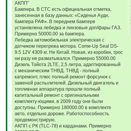
АКПП"
Бампера. В СТС есть официальная отметка,
занесенная в базу данных: «Сиденья Ауди,
бампера РАФ». В переднем бампере
установлена лебедка и линзовые доп/фары ГАЗ.
Примерно 50000.00 за бампера.
Лебедка автомобильная электрическая с
датчиком перегрева мотора. Come-Up Seal DS-
9.5 12V 4309 кг. Не Китай. Новая, из коробки, трос
ни разу не разматывался. Примерно 55000.00
Дизель Тойота 2LTE, 2,5 литра, адаптированный
с механическим ТНВД. ТНВД - полный
капремонт, плюс полный ремонт форсунок с
заменой распылителей. Дизельный двигатель и
топливная аппаратура прошли полный
капитальный ремонт с оригинальными
комплекту-ющими, в 2009 году они были
доступны. Примерно 180000.00 в комплекте
авто, отдельно дороже. Работоспособность
продемонстрирую.
АКПП с РК (TLC-78) и карданами. Примерно