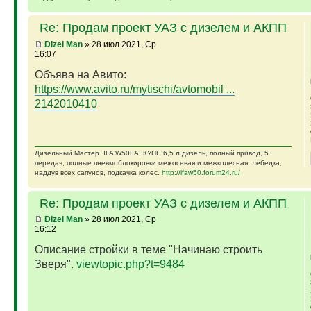
Re: Продам проект УАЗ с дизелем и АКПП
Dizel Man
» 28 июл 2021, Ср
16:07
Объява на Авито:
https://www.avito.ru/mytischi/avtomobil ...
2142010410
Дизельный Мастер. IFA W50LA, КУНГ, 6,5 л дизель, полный привод, 5
передач, полные пневмоблокировки межосевая и межколесная, лебедка,
наддув всех сапунов, подкачка колес.
http://ifaw50.forum24.ru/
Re: Продам проект УАЗ с дизелем и АКПП
Dizel Man
» 28 июл 2021, Ср
16:12
Описание стройки в теме "Начинаю строить
Зверя".
viewtopic.php?t=9484