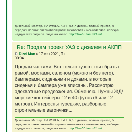
Дизельный Мастер. IFA W50LA, КУНГ, 6,5 л дизель, полный привод, 5
передач, полные пневмоблокировки межосевая и межколесная, лебедка,
наддув всех сапунов, подкачка колес.
http://ifaw50.forum24.ru/
Re: Продам проект УАЗ с дизелем и АКПП
Dizel Man
» 17 сен 2021, Пт
00:04
Продам частями. Вот только кузов стоит брать с
рамой, мостами, салоном (можно и без него),
бамперами, сиденьями и доками, в которые
сиденья и бампера уже вписаны. Рассмотрю
адекватные предложения. Обменяю. Нужны ЖД/
морские контейнеры 12 и 40 футов (6 или 12
метров). Интересны турецкие, разборные
строительные вагончики...
Дизельный Мастер. IFA W50LA, КУНГ, 6,5 л дизель, полный привод, 5
передач, полные пневмоблокировки межосевая и межколесная, лебедка,
наддув всех сапунов, подкачка колес.
http://ifaw50.forum24.ru/