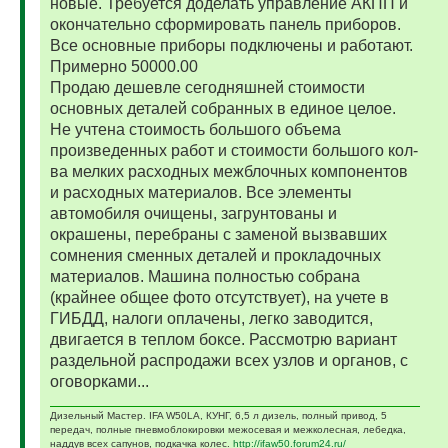
новые. Требуется доделать управление АКПП и
окончательно сформировать панель приборов.
Все основные приборы подключены и работают.
Примерно 50000.00
Продаю дешевле сегодняшней стоимости
основных деталей собранных в единое целое.
Не учтена стоимость большого объема
произведенных работ и стоимости большого кол-
ва мелких расходных межблочных компонентов
и расходных материалов. Все элементы
автомобиля очищены, загрунтованы и
окрашены, перебраны с заменой вызвавших
сомнения сменных деталей и прокладочных
материалов. Машина полностью собрана
(крайнее общее фото отсутствует), на учете в
ГИБДД, налоги оплачены, легко заводится,
двигается в теплом боксе. Рассмотрю вариант
раздельной распродажи всех узлов и органов, с
оговорками...
Дизельный Мастер. IFA W50LA, КУНГ, 6,5 л дизель, полный привод, 5
передач, полные пневмоблокировки межосевая и межколесная, лебедка,
наддув всех сапунов, подкачка колес.
http://ifaw50.forum24.ru/