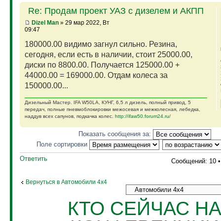
Re: Продам проект УАЗ с дизелем и АКПП
Dizel Man
» 29 мар 2022, Вт
09:47
180000.00 видимо загнул сильно. Резина,
сегодня, если есть в наличии, стоит 25000.00,
диски по 8800.00. Получается 125000.00 +
44000.00 = 169000.00. Отдам колеса за
150000.00...
Дизельный Мастер. IFA W50LA, КУНГ, 6,5 л дизель, полный привод, 5
передач, полные пневмоблокировки межосевая и межколесная, лебедка,
наддув всех сапунов, подкачка колес.
http://ifaw50.forum24.ru/
Показать сообщения за:
Поле сортировки
Ответить
Сообщений: 10 
Вернуться в Автомобили 4х4
КТО СЕЙЧАС Н