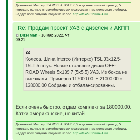
Дизельный Мастер. IFA W50LA, КУНГ, 6,5 л дизель, полный привод, 5
передач, полные пневмоблокировки межосевая и межколесная, лебедка,
наддув всех сапунов, подкачка колес.
http://ifaw50.forum24.ru/
Re: Продам проект УАЗ с дизелем и АКПП
Dizel Man
» 10 мар 2022, Чт
09:21
Колеса. Шина Interco (Интерко) TSL 33x12.5-
15LT 5 штук. Новые стальные диски OFF-
ROAD Wheels 5x139.7 (5x5.5) УАЗ. Из бокса не
выезжали. Примерно 117000.00. + 21000.00 =
138000.00 Собраны и отбалансированны.
Если очень быстро, отдам комплект за 180000.00.
Катки американские, не китай...
Дизельный Мастер. IFA W50LA, КУНГ, 6,5 л дизель, полный привод, 5
передач, полные пневмоблокировки межосевая и межколесная, лебедка,
наддув всех сапунов, подкачка колес.
http://ifaw50.forum24.ru/