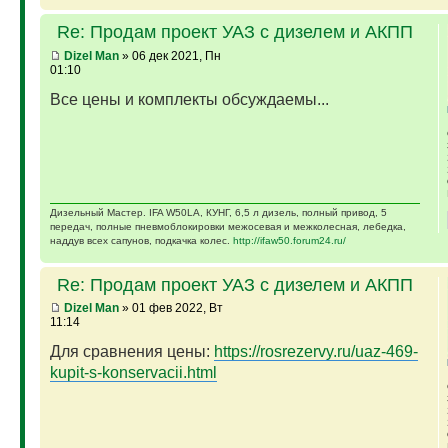
Re: Продам проект УАЗ с дизелем и АКПП
Dizel Man
» 06 дек 2021, Пн
01:10
Все цены и комплекты обсуждаемы...
Дизельный Мастер. IFA W50LA, КУНГ, 6,5 л дизель, полный привод, 5
передач, полные пневмоблокировки межосевая и межколесная, лебедка,
наддув всех сапунов, подкачка колес.
http://ifaw50.forum24.ru/
Re: Продам проект УАЗ с дизелем и АКПП
Dizel Man
» 01 фев 2022, Вт
11:14
Для сравнения цены:
https://rosrezervy.ru/uaz-469-
kupit-s-konservacii.html