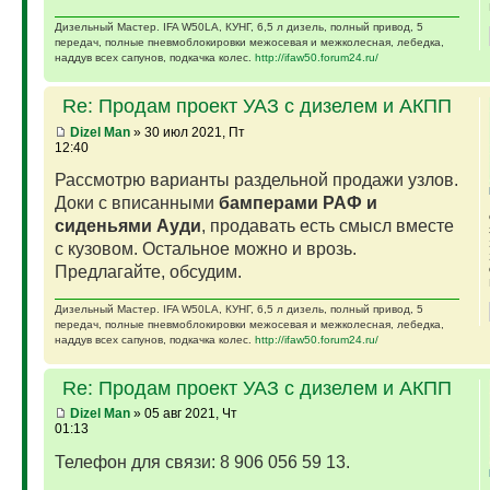
Дизельный Мастер. IFA W50LA, КУНГ, 6,5 л дизель, полный привод, 5
передач, полные пневмоблокировки межосевая и межколесная, лебедка,
наддув всех сапунов, подкачка колес.
http://ifaw50.forum24.ru/
Re: Продам проект УАЗ с дизелем и АКПП
Dizel Man
» 30 июл 2021, Пт
12:40
Рассмотрю варианты раздельной продажи узлов.
Доки с вписанными
бамперами РАФ и
сиденьями Ауди
, продавать есть смысл вместе
с кузовом. Остальное можно и врозь.
Предлагайте, обсудим.
Дизельный Мастер. IFA W50LA, КУНГ, 6,5 л дизель, полный привод, 5
передач, полные пневмоблокировки межосевая и межколесная, лебедка,
наддув всех сапунов, подкачка колес.
http://ifaw50.forum24.ru/
Re: Продам проект УАЗ с дизелем и АКПП
Dizel Man
» 05 авг 2021, Чт
01:13
Телефон для связи: 8 906 056 59 13.