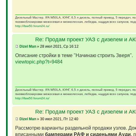
Дизельный Мастер. IFA W50LA, КУНГ, 6,5 л дизель, полный привод, 5 передач, п
пневмоблокировки межосевая и межколесная, лебедка, наддув всех сапунов, подк
http://ifaw50.forum24.ru/
Re: Продам проект УАЗ с дизелем и А
Dizel Man
» 28 июл 2021, Ср 16:12
Описание стройки в теме "Начинаю строить Зверя".
viewtopic.php?t=9484
Дизельный Мастер. IFA W50LA, КУНГ, 6,5 л дизель, полный привод, 5 передач, п
пневмоблокировки межосевая и межколесная, лебедка, наддув всех сапунов, подк
http://ifaw50.forum24.ru/
Re: Продам проект УАЗ с дизелем и А
Dizel Man
» 30 июл 2021, Пт 12:40
Рассмотрю варианты раздельной продажи узлов. Док
вписанными
бамперами РАФ и сиденьями Ауди
, 