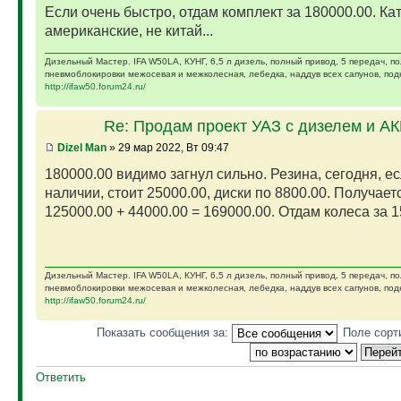
Если очень быстро, отдам комплект за 180000.00. Ка
американские, не китай...
Дизельный Мастер. IFA W50LA, КУНГ, 6,5 л дизель, полный привод, 5 передач, п
пневмоблокировки межосевая и межколесная, лебедка, наддув всех сапунов, подк
http://ifaw50.forum24.ru/
Re: Продам проект УАЗ с дизелем и А
Dizel Man
» 29 мар 2022, Вт 09:47
180000.00 видимо загнул сильно. Резина, сегодня, ес
наличии, стоит 25000.00, диски по 8800.00. Получает
125000.00 + 44000.00 = 169000.00. Отдам колеса за 15
Дизельный Мастер. IFA W50LA, КУНГ, 6,5 л дизель, полный привод, 5 передач, п
пневмоблокировки межосевая и межколесная, лебедка, наддув всех сапунов, подк
http://ifaw50.forum24.ru/
Показать сообщения за:
Поле сорт
Ответить