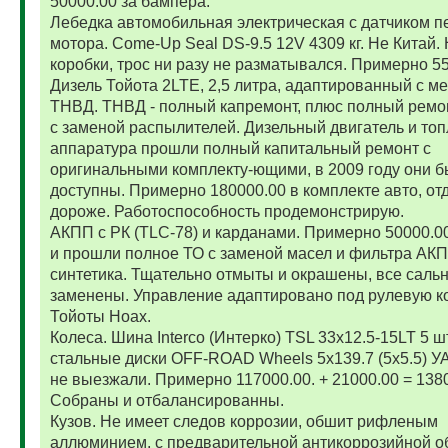
50000.00 за бампера.
Лебедка автомобильная электрическая с датчиком п
мотора. Come-Up Seal DS-9.5 12V 4309 кг. Не Китай. 
коробки, трос ни разу не разматывался. Примерно 5
Дизель Тойота 2LTE, 2,5 литра, адаптированный с м
ТНВД. ТНВД - полный капремонт, плюс полный ремо
с заменой распылителей. Дизельный двигатель и то
аппаратура прошли полный капитальный ремонт с
оригинальными комплекту-ющими, в 2009 году они 
доступны. Примерно 180000.00 в комплекте авто, от
дороже. Работоспособность продемонстрирую.
АКПП с РК (TLC-78) и карданами. Примерно 50000.
и прошли полное ТО с заменой масел и фильтра АК
синтетика. Тщательно отмыты и окрашены, все саль
заменены. Управление адаптировано под рулевую к
Тойоты Ноах.
Колеса. Шина Interco (Интерко) TSL 33x12.5-15LT 5 
стальные диски OFF-ROAD Wheels 5x139.7 (5x5.5) УА
не выезжали. Примерно 117000.00. + 21000.00 = 138
Собраны и отбалансированны.
Кузов. Не имеет следов коррозии, обшит рифленым
аллюминием, с предварительной антикоррозийной о