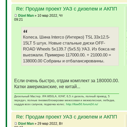
Re: Продам проект УАЗ с дизелем и АКПП
Dizel Man
» 10 мар 2022, Чт
09:21
Колеса. Шина Interco (Интерко) TSL 33x12.5-
15LT 5 штук. Новые стальные диски OFF-
ROAD Wheels 5x139.7 (5x5.5) УАЗ. Из бокса не
выезжали. Примерно 117000.00. + 21000.00 =
138000.00 Собраны и отбалансированны.
Если очень быстро, отдам комплект за 180000.00.
Катки американские, не китай...
Дизельный Мастер. IFA W50LA, КУНГ, 6,5 л дизель, полный привод, 5
передач, полные пневмоблокировки межосевая и межколесная, лебедка,
наддув всех сапунов, подкачка колес.
http://ifaw50.forum24.ru/
Re: Продам проект УАЗ с дизелем и АКПП
Dizel Man
» 29 мар 2022, Вт