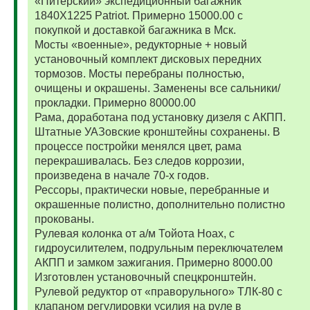
«Питерский» экспедиционный багажник
1840Х1225 Patriot. Примерно 15000.00 с
покупкой и доставкой багажника в Мск.
Мосты «военные», редукторные + новый
установочный комплект дисковых передних
тормозов. Мосты перебраны полностью,
очищены и окрашены. Заменены все сальники/
прокладки. Примерно 80000.00
Рама, доработана под установку дизеля с АКПП.
Штатные УАЗовские кронштейны сохранены. В
процессе постройки менялся цвет, рама
перекрашивалась. Без следов коррозии,
произведена в начале 70-х годов.
Рессоры, практически новые, перебранные и
окрашенные полистно, дополнительно полистно
прокованы.
Рулевая колонка от а/м Тойота Ноах, с
гидроусилителем, подрульным переключателем
АКПП и замком зажигания. Примерно 8000.00
Изготовлен установочный спецкронштейн.
Рулевой редуктор от «праворульного» ТЛК-80 с
клапаном регулировки усилия на руле в