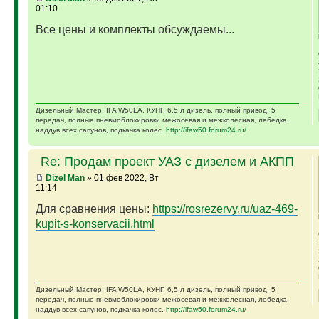
01:10
Все цены и комплекты обсуждаемы...
Дизельный Мастер. IFA W50LA, КУНГ, 6,5 л дизель, полный привод, 5
передач, полные пневмоблокировки межосевая и межколесная, лебедка,
наддув всех сапунов, подкачка колес.
http://ifaw50.forum24.ru/
Re: Продам проект УАЗ с дизелем и АКПП
Dizel Man
» 01 фев 2022, Вт
11:14
Для сравнения цены:
https://rosrezervy.ru/uaz-469-
kupit-s-konservacii.html
Дизельный Мастер. IFA W50LA, КУНГ, 6,5 л дизель, полный привод, 5
передач, полные пневмоблокировки межосевая и межколесная, лебедка,
наддув всех сапунов, подкачка колес.
http://ifaw50.forum24.ru/