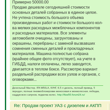
Примерно 50000.00
Продаю дешевле сегодняшней стоимости
основных деталей собранных в единое целое.
Не учтена стоимость большого объема
произведенных работ и стоимости большого кол-
ва мелких расходных межблочных компонентов
и расходных материалов. Все элементы
автомобиля очищены, загрунтованы и
окрашены, перебраны с заменой вызвавших
сомнения сменных деталей и прокладочных
материалов. Машина полностью собрана
(крайнее общее фото отсутствует), на учете в
ГИБДД, налоги оплачены, легко заводится,
двигается в теплом боксе. Рассмотрю вариант
раздельной распродажи всех узлов и органов, с
оговорками...
Дизельный Мастер. IFA W50LA, КУНГ, 6,5 л дизель, полный привод, 5
передач, полные пневмоблокировки межосевая и межколесная, лебедка,
наддув всех сапунов, подкачка колес.
http://ifaw50.forum24.ru/
Re: Продам проект УАЗ с дизелем и АКПП