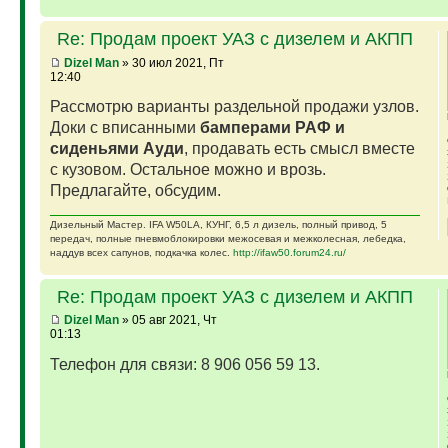
Re: Продам проект УАЗ с дизелем и АКПП
Dizel Man
» 30 июл 2021, Пт
12:40
Рассмотрю варианты раздельной продажи узлов.
Доки с вписанными
бамперами РАФ и
сиденьями Ауди
, продавать есть смысл вместе
с кузовом. Остальное можно и врозь.
Предлагайте, обсудим.
Дизельный Мастер. IFA W50LA, КУНГ, 6,5 л дизель, полный привод, 5
передач, полные пневмоблокировки межосевая и межколесная, лебедка,
наддув всех сапунов, подкачка колес.
http://ifaw50.forum24.ru/
Re: Продам проект УАЗ с дизелем и АКПП
Dizel Man
» 05 авг 2021, Чт
01:13
Телефон для связи: 8 906 056 59 13.