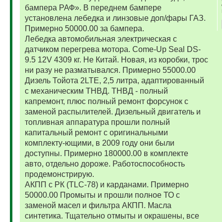
бампера РАФ». В переднем бампере
установлена лебедка и линзовые доп/фары ГАЗ.
Примерно 50000.00 за бампера.
Лебедка автомобильная электрическая с
датчиком перегрева мотора. Come-Up Seal DS-
9.5 12V 4309 кг. Не Китай. Новая, из коробки, трос
ни разу не разматывался. Примерно 55000.00
Дизель Тойота 2LTE, 2,5 литра, адаптированный
с механическим ТНВД. ТНВД - полный
капремонт, плюс полный ремонт форсунок с
заменой распылителей. Дизельный двигатель и
топливная аппаратура прошли полный
капитальный ремонт с оригинальными
комплекту-ющими, в 2009 году они были
доступны. Примерно 180000.00 в комплекте
авто, отдельно дороже. Работоспособность
продемонстрирую.
АКПП с РК (TLC-78) и карданами. Примерно
50000.00 Промыты и прошли полное ТО с
заменой масел и фильтра АКПП. Масла
синтетика. Тщательно отмыты и окрашены, все