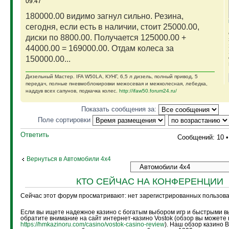
09:47
180000.00 видимо загнул сильно. Резина,
сегодня, если есть в наличии, стоит 25000.00,
диски по 8800.00. Получается 125000.00 +
44000.00 = 169000.00. Отдам колеса за
150000.00...
Дизельный Мастер. IFA W50LA, КУНГ, 6,5 л дизель, полный привод, 5
передач, полные пневмоблокировки межосевая и межколесная, лебедка,
наддув всех сапунов, подкачка колес.
http://ifaw50.forum24.ru/
Показать сообщения за:
Поле сортировки
Ответить
Сообщений: 10 
Вернуться в Автомобили 4х4
КТО СЕЙЧАС НА КОНФЕРЕНЦИИ
Сейчас этот форум просматривают: нет зарегистрированных пользоват
Если вы ищете надежное казино с богатым выбором игр и быстрыми в
обратите внимание на сайт интернет-казино Vostok (обзор вы можете 
https://hmkazinoru.com/casino/vostok-casino-review
). Наш обзор казино 