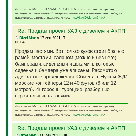
Дизельный Мастер. IFA W50LA, КУНГ, 6,5 л дизель, полный привод, 5
передач, полные пневмоблокировки межосевая и межколесная, лебедка,
наддув всех сапунов, подкачка колес.
http://ifaw50.forum24.ru/
Re: Продам проект УАЗ с дизелем и АКПП
Dizel Man
» 17 сен 2021, Пт
00:04
Продам частями. Вот только кузов стоит брать с
рамой, мостами, салоном (можно и без него),
бамперами, сиденьями и доками, в которые
сиденья и бампера уже вписаны. Рассмотрю
адекватные предложения. Обменяю. Нужны ЖД/
морские контейнеры 12 и 40 футов (6 или 12
метров). Интересны турецкие, разборные
строительные вагончики...
Дизельный Мастер. IFA W50LA, КУНГ, 6,5 л дизель, полный привод, 5
передач, полные пневмоблокировки межосевая и межколесная, лебедка,
наддув всех сапунов, подкачка колес.
http://ifaw50.forum24.ru/
Re: Продам проект УАЗ с дизелем и АКПП
Dizel Man
» 06 дек 2021, Пн