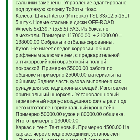
сальники заменены. Управление адаптировано
под рулевую колонку Тойоты Ноах.
Колеса. Шина Interco (Интерко) TSL 33x12.5-15LT
5 штук. Новые стальные диски OFF-ROAD
Wheels 5x139.7 (5x5.5) УАЗ. Из бокса не
выезжали. Примерно 117000.00. + 21000.00 =
138000.00 Собраны и отбалансированны.
Кузов. Не имеет следов коррозии, обшит
рифленым аллюминием, с предварительной
антикоррозийной обработкой и полной
покраской. Примерно 55000.00 работа по
обшивке и примерно 25000.00 материалы на
обшивку. Задняя часть кузова выполнена как
рундук для экспедиционных вещей. Изготовлен
оригинальный шноркель. Установлен новый
герметичный корпус воздушного фильтра и под
него изготовлен оригинальный кронштейн.
Примерно 50000.00 кузов и 80000.00 обшивка.
Итого примерно 130000.00.
Каркас и тент. Тент новый. Примерно 4500.00 На
каркас, через спецпереходники, установ-лен