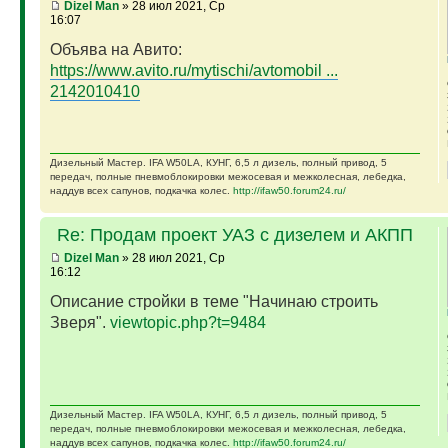
Dizel Man
» 28 июл 2021, Ср
16:07
Объява на Авито:
https://www.avito.ru/mytischi/avtomobil ...
2142010410
Дизельный Мастер. IFA W50LA, КУНГ, 6,5 л дизель, полный привод, 5
передач, полные пневмоблокировки межосевая и межколесная, лебедка,
наддув всех сапунов, подкачка колес.
http://ifaw50.forum24.ru/
Re: Продам проект УАЗ с дизелем и АКПП
Dizel Man
» 28 июл 2021, Ср
16:12
Описание стройки в теме "Начинаю строить
Зверя".
viewtopic.php?t=9484
Дизельный Мастер. IFA W50LA, КУНГ, 6,5 л дизель, полный привод, 5
передач, полные пневмоблокировки межосевая и межколесная, лебедка,
наддув всех сапунов, подкачка колес.
http://ifaw50.forum24.ru/