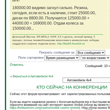
09:47
180000.00 видимо загнул сильно. Резина,
сегодня, если есть в наличии, стоит 25000.00,
диски по 8800.00. Получается 125000.00 +
44000.00 = 169000.00. Отдам колеса за
150000.00...
Дизельный Мастер. IFA W50LA, КУНГ, 6,5 л дизель, полный привод, 5
передач, полные пневмоблокировки межосевая и межколесная, лебедка,
наддув всех сапунов, подкачка колес.
http://ifaw50.forum24.ru/
Показать сообщения за:
Поле сортировки
Ответить
Сообщений: 10 
Вернуться в Автомобили 4х4
КТО СЕЙЧАС НА КОНФЕРЕНЦИИ
Сейчас этот форум просматривают: нет зарегистрированных пользоват
Если вы ищете надежное казино с богатым выбором игр и быстрыми в
обратите внимание на сайт интернет-казино Vostok (обзор вы можете 
https://hmkazinoru.com/casino/vostok-casino-review
). Наш обзор казино 