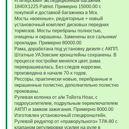
«Питерский» экспедиционный багажник
1840Х1225 Patriot. Примерно 15000.00 с
покупкой и доставкой багажника в Мск.
Мосты «военные», редукторные + новый
установочный комплект дисковых передних
тормозов. Мосты перебраны полностью,
очищены и окрашены. Заменены все сальники/
прокладки. Примерно 80000.00
Рама, доработана под установку дизеля с АКПП.
Штатные УАЗовские кронштейны сохранены. В
процессе постройки менялся цвет, рама
перекрашивалась. Без следов коррозии,
произведена в начале 70-х годов.
Рессоры, практически новые, перебранные и
окрашенные полистно, дополнительно полистно
прокованы.
Рулевая колонка от а/м Тойота Ноах, с
гидроусилителем, подрульным переключателем
АКПП и замком зажигания. Примерно 8000.00
Изготовлен установочный спецкронштейн.
Рулевой редуктор от «праворульного» ТЛК-80 с
клапаном регулировки усилия на руле в