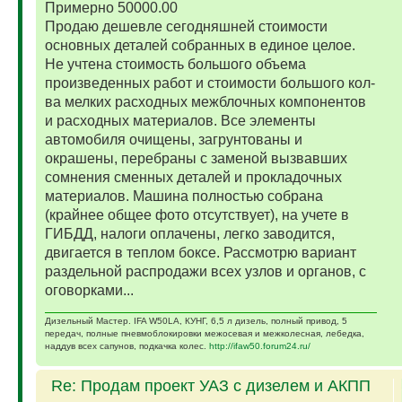
Примерно 50000.00
Продаю дешевле сегодняшней стоимости
основных деталей собранных в единое целое.
Не учтена стоимость большого объема
произведенных работ и стоимости большого кол-
ва мелких расходных межблочных компонентов
и расходных материалов. Все элементы
автомобиля очищены, загрунтованы и
окрашены, перебраны с заменой вызвавших
сомнения сменных деталей и прокладочных
материалов. Машина полностью собрана
(крайнее общее фото отсутствует), на учете в
ГИБДД, налоги оплачены, легко заводится,
двигается в теплом боксе. Рассмотрю вариант
раздельной распродажи всех узлов и органов, с
оговорками...
Дизельный Мастер. IFA W50LA, КУНГ, 6,5 л дизель, полный привод, 5
передач, полные пневмоблокировки межосевая и межколесная, лебедка,
наддув всех сапунов, подкачка колес.
http://ifaw50.forum24.ru/
Re: Продам проект УАЗ с дизелем и АКПП