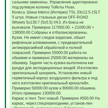
сальники заменены. Управление адаптировано
под рулевую колонку Тойоты Ноах.
Колеса. Шина Interco (Интерко) TSL 33x12.5-15LT
5 штук. Новые стальные диски OFF-ROAD
Wheels 5x139.7 (5x5.5) УАЗ. Из бокса не
выезжали. Примерно 117000.00. + 21000.00 =
138000.00 Собраны и отбалансированны.
Кузов. Не имеет следов коррозии, обшит
рифленым аллюминием, с предварительной
антикоррозийной обработкой и полной
покраской. Примерно 55000.00 работа по
обшивке и примерно 25000.00 материалы на
обшивку. Задняя часть кузова выполнена как
рундук для экспедиционных вещей. Изготовлен
оригинальный шноркель. Установлен новый
герметичный корпус воздушного фильтра и под
него изготовлен оригинальный кронштейн.
Примерно 50000.00 кузов и 80000.00 обшивка.
Итого примерно 130000.00.
Каркас и тент. Тент новый. Примерно 4500.00 На
каркас, через спецпереходники, установ-лен