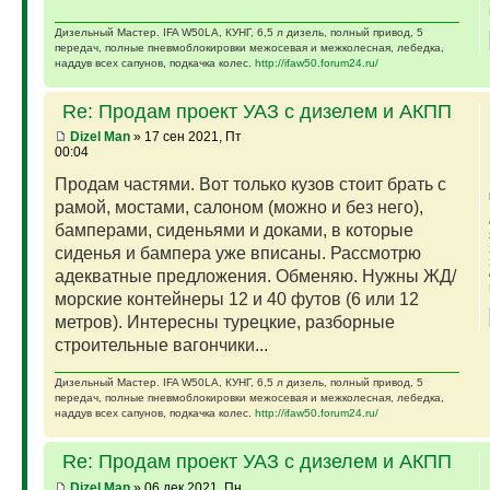
Дизельный Мастер. IFA W50LA, КУНГ, 6,5 л дизель, полный привод, 5
передач, полные пневмоблокировки межосевая и межколесная, лебедка,
наддув всех сапунов, подкачка колес.
http://ifaw50.forum24.ru/
Re: Продам проект УАЗ с дизелем и АКПП
Dizel Man
» 17 сен 2021, Пт
00:04
Продам частями. Вот только кузов стоит брать с
рамой, мостами, салоном (можно и без него),
бамперами, сиденьями и доками, в которые
сиденья и бампера уже вписаны. Рассмотрю
адекватные предложения. Обменяю. Нужны ЖД/
морские контейнеры 12 и 40 футов (6 или 12
метров). Интересны турецкие, разборные
строительные вагончики...
Дизельный Мастер. IFA W50LA, КУНГ, 6,5 л дизель, полный привод, 5
передач, полные пневмоблокировки межосевая и межколесная, лебедка,
наддув всех сапунов, подкачка колес.
http://ifaw50.forum24.ru/
Re: Продам проект УАЗ с дизелем и АКПП
Dizel Man
» 06 дек 2021, Пн