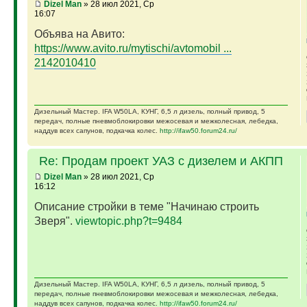
Dizel Man
» 28 июл 2021, Ср
16:07
Объява на Авито:
https://www.avito.ru/mytischi/avtomobil ...
2142010410
Дизельный Мастер. IFA W50LA, КУНГ, 6,5 л дизель, полный привод, 5
передач, полные пневмоблокировки межосевая и межколесная, лебедка,
наддув всех сапунов, подкачка колес.
http://ifaw50.forum24.ru/
Re: Продам проект УАЗ с дизелем и АКПП
Dizel Man
» 28 июл 2021, Ср
16:12
Описание стройки в теме "Начинаю строить
Зверя".
viewtopic.php?t=9484
Дизельный Мастер. IFA W50LA, КУНГ, 6,5 л дизель, полный привод, 5
передач, полные пневмоблокировки межосевая и межколесная, лебедка,
наддув всех сапунов, подкачка колес.
http://ifaw50.forum24.ru/