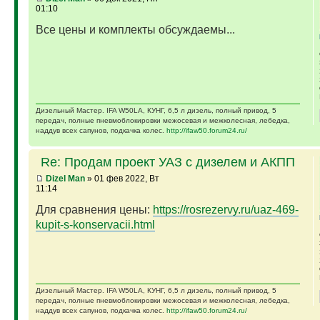
01:10
Все цены и комплекты обсуждаемы...
Дизельный Мастер. IFA W50LA, КУНГ, 6,5 л дизель, полный привод, 5
передач, полные пневмоблокировки межосевая и межколесная, лебедка,
наддув всех сапунов, подкачка колес.
http://ifaw50.forum24.ru/
Re: Продам проект УАЗ с дизелем и АКПП
Dizel Man
» 01 фев 2022, Вт
11:14
Для сравнения цены:
https://rosrezervy.ru/uaz-469-
kupit-s-konservacii.html
Дизельный Мастер. IFA W50LA, КУНГ, 6,5 л дизель, полный привод, 5
передач, полные пневмоблокировки межосевая и межколесная, лебедка,
наддув всех сапунов, подкачка колес.
http://ifaw50.forum24.ru/