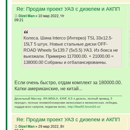
Re: Продам проект УАЗ с дизелем и АКПП
Dizel Man
» 10 мар 2022, Чт
09:21
Колеса. Шина Interco (Интерко) TSL 33x12.5-
15LT 5 штук. Новые стальные диски OFF-
ROAD Wheels 5x139.7 (5x5.5) УАЗ. Из бокса не
выезжали. Примерно 117000.00. + 21000.00 =
138000.00 Собраны и отбалансированны.
Если очень быстро, отдам комплект за 180000.00.
Катки американские, не китай...
Дизельный Мастер. IFA W50LA, КУНГ, 6,5 л дизель, полный привод, 5
передач, полные пневмоблокировки межосевая и межколесная, лебедка,
наддув всех сапунов, подкачка колес.
http://ifaw50.forum24.ru/
Re: Продам проект УАЗ с дизелем и АКПП
Dizel Man
» 29 мар 2022, Вт