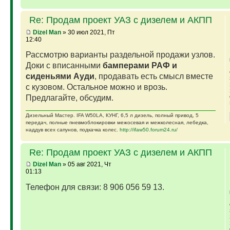
Re: Продам проект УАЗ с дизелем и АКПП
Dizel Man
» 30 июл 2021, Пт
12:40
Рассмотрю варианты раздельной продажи узлов.
Доки с вписанными
бамперами РАФ и
сиденьями Ауди
, продавать есть смысл вместе
с кузовом. Остальное можно и врозь.
Предлагайте, обсудим.
Дизельный Мастер. IFA W50LA, КУНГ, 6,5 л дизель, полный привод, 5
передач, полные пневмоблокировки межосевая и межколесная, лебедка,
наддув всех сапунов, подкачка колес.
http://ifaw50.forum24.ru/
Re: Продам проект УАЗ с дизелем и АКПП
Dizel Man
» 05 авг 2021, Чт
01:13
Телефон для связи: 8 906 056 59 13.