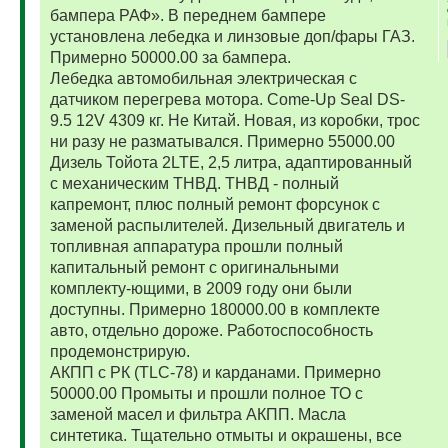
бампера РАФ». В переднем бампере
установлена лебедка и линзовые доп/фары ГАЗ.
Примерно 50000.00 за бампера.
Лебедка автомобильная электрическая с
датчиком перегрева мотора. Come-Up Seal DS-
9.5 12V 4309 кг. Не Китай. Новая, из коробки, трос
ни разу не разматывался. Примерно 55000.00
Дизель Тойота 2LTE, 2,5 литра, адаптированный
с механическим ТНВД. ТНВД - полный
капремонт, плюс полный ремонт форсунок с
заменой распылителей. Дизельный двигатель и
топливная аппаратура прошли полный
капитальный ремонт с оригинальными
комплекту-ющими, в 2009 году они были
доступны. Примерно 180000.00 в комплекте
авто, отдельно дороже. Работоспособность
продемонстрирую.
АКПП с РК (TLC-78) и карданами. Примерно
50000.00 Промыты и прошли полное ТО с
заменой масел и фильтра АКПП. Масла
синтетика. Тщательно отмыты и окрашены, все