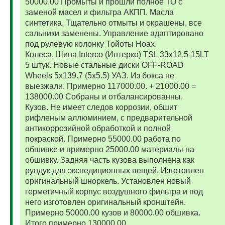
50000.00 Промыты и прошли полное ТО с
заменой масел и фильтра АКПП. Масла
синтетика. Тщательно отмыты и окрашены, все
сальники заменены. Управление адаптировано
под рулевую колонку Тойоты Ноах.
Колеса. Шина Interco (Интерко) TSL 33x12.5-15LT
5 штук. Новые стальные диски OFF-ROAD
Wheels 5x139.7 (5x5.5) УАЗ. Из бокса не
выезжали. Примерно 117000.00. + 21000.00 =
138000.00 Собраны и отбалансированны.
Кузов. Не имеет следов коррозии, обшит
рифленым аллюминием, с предварительной
антикоррозийной обработкой и полной
покраской. Примерно 55000.00 работа по
обшивке и примерно 25000.00 материалы на
обшивку. Задняя часть кузова выполнена как
рундук для экспедиционных вещей. Изготовлен
оригинальный шноркель. Установлен новый
герметичный корпус воздушного фильтра и под
него изготовлен оригинальный кронштейн.
Примерно 50000.00 кузов и 80000.00 обшивка.
Итого примерно 130000.00.