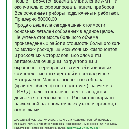
новые. Требуется доделать управление АКПП и
окончательно сформировать панель приборов.
Все основные приборы подключены и работают.
Примерно 50000.00
Продаю дешевле сегодняшней стоимости
основных деталей собранных в единое целое.
Не учтена стоимость большого объема
произведенных работ и стоимости большого кол-
ва мелких расходных межблочных компонентов
и расходных материалов. Все элементы
автомобиля очищены, загрунтованы и
окрашены, перебраны с заменой вызвавших
сомнения сменных деталей и прокладочных
материалов. Машина полностью собрана
(крайнее общее фото отсутствует), на учете в
ГИБДД, налоги оплачены, легко заводится,
двигается в теплом боксе. Рассмотрю вариант
раздельной распродажи всех узлов и органов, с
оговорками...
Дизельный Мастер. IFA W50LA, КУНГ, 6,5 л дизель, полный привод, 5
передач, полные пневмоблокировки межосевая и межколесная, лебедка,
наддув всех сапунов, подкачка колес.
http://ifaw50.forum24.ru/