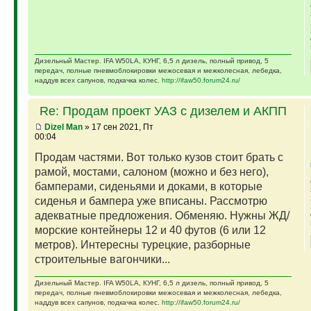
Дизельный Мастер. IFA W50LA, КУНГ, 6,5 л дизель, полный привод, 5
передач, полные пневмоблокировки межосевая и межколесная, лебедка,
наддув всех сапунов, подкачка колес.
http://ifaw50.forum24.ru/
Re: Продам проект УАЗ с дизелем и АКПП
Dizel Man
» 17 сен 2021, Пт
00:04
Продам частями. Вот только кузов стоит брать с
рамой, мостами, салоном (можно и без него),
бамперами, сиденьями и доками, в которые
сиденья и бампера уже вписаны. Рассмотрю
адекватные предложения. Обменяю. Нужны ЖД/
морские контейнеры 12 и 40 футов (6 или 12
метров). Интересны турецкие, разборные
строительные вагончики...
Дизельный Мастер. IFA W50LA, КУНГ, 6,5 л дизель, полный привод, 5
передач, полные пневмоблокировки межосевая и межколесная, лебедка,
наддув всех сапунов, подкачка колес.
http://ifaw50.forum24.ru/