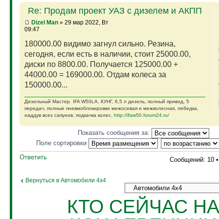
Re: Продам проект УАЗ с дизелем и АКПП
Dizel Man
» 29 мар 2022, Вт
09:47
180000.00 видимо загнул сильно. Резина,
сегодня, если есть в наличии, стоит 25000.00,
диски по 8800.00. Получается 125000.00 +
44000.00 = 169000.00. Отдам колеса за
150000.00...
Дизельный Мастер. IFA W50LA, КУНГ, 6,5 л дизель, полный привод, 5
передач, полные пневмоблокировки межосевая и межколесная, лебедка,
наддув всех сапунов, подкачка колес.
http://ifaw50.forum24.ru/
Показать сообщения за:
Поле сортировки
Ответить
Сообщений: 10 
Вернуться в Автомобили 4х4
КТО СЕЙЧАС Н