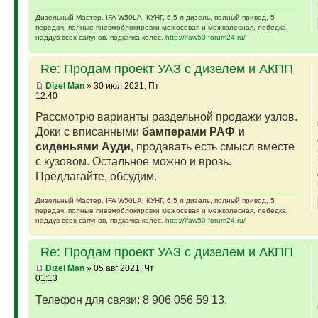
Дизельный Мастер. IFA W50LA, КУНГ, 6,5 л дизель, полный привод, 5
передач, полные пневмоблокировки межосевая и межколесная, лебедка,
наддув всех сапунов, подкачка колес.
http://ifaw50.forum24.ru/
Re: Продам проект УАЗ с дизелем и АКПП
Dizel Man
» 30 июл 2021, Пт
12:40
Рассмотрю варианты раздельной продажи узлов.
Доки с вписанными
бамперами РАФ и
сиденьями Ауди
, продавать есть смысл вместе
с кузовом. Остальное можно и врозь.
Предлагайте, обсудим.
Дизельный Мастер. IFA W50LA, КУНГ, 6,5 л дизель, полный привод, 5
передач, полные пневмоблокировки межосевая и межколесная, лебедка,
наддув всех сапунов, подкачка колес.
http://ifaw50.forum24.ru/
Re: Продам проект УАЗ с дизелем и АКПП
Dizel Man
» 05 авг 2021, Чт
01:13
Телефон для связи: 8 906 056 59 13.