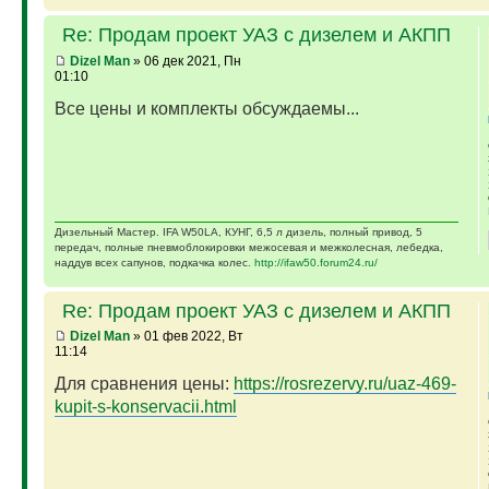
Re: Продам проект УАЗ с дизелем и АКПП
Dizel Man
» 06 дек 2021, Пн
01:10
Все цены и комплекты обсуждаемы...
Дизельный Мастер. IFA W50LA, КУНГ, 6,5 л дизель, полный привод, 5
передач, полные пневмоблокировки межосевая и межколесная, лебедка,
наддув всех сапунов, подкачка колес.
http://ifaw50.forum24.ru/
Re: Продам проект УАЗ с дизелем и АКПП
Dizel Man
» 01 фев 2022, Вт
11:14
Для сравнения цены:
https://rosrezervy.ru/uaz-469-
kupit-s-konservacii.html