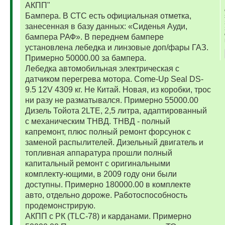
АКПП"
Бампера. В СТС есть официальная отметка,
занесенная в базу данных: «Сиденья Ауди,
бампера РАФ». В переднем бампере
установлена лебедка и линзовые доп/фары ГАЗ.
Примерно 50000.00 за бампера.
Лебедка автомобильная электрическая с
датчиком перегрева мотора. Come-Up Seal DS-
9.5 12V 4309 кг. Не Китай. Новая, из коробки, трос
ни разу не разматывался. Примерно 55000.00
Дизель Тойота 2LTE, 2,5 литра, адаптированный
с механическим ТНВД. ТНВД - полный
капремонт, плюс полный ремонт форсунок с
заменой распылителей. Дизельный двигатель и
топливная аппаратура прошли полный
капитальный ремонт с оригинальными
комплекту-ющими, в 2009 году они были
доступны. Примерно 180000.00 в комплекте
авто, отдельно дороже. Работоспособность
продемонстрирую.
АКПП с РК (TLC-78) и карданами. Примерно