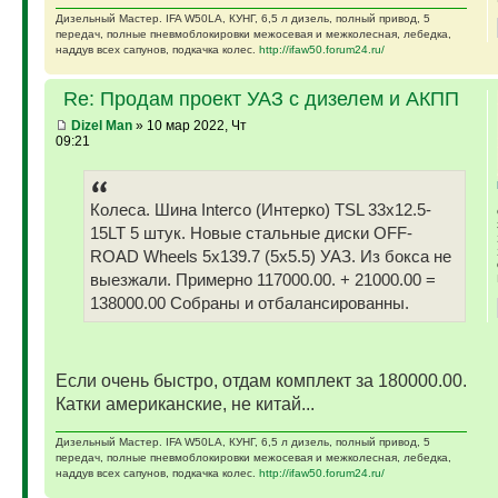
Дизельный Мастер. IFA W50LA, КУНГ, 6,5 л дизель, полный привод, 5
передач, полные пневмоблокировки межосевая и межколесная, лебедка,
наддув всех сапунов, подкачка колес.
http://ifaw50.forum24.ru/
Re: Продам проект УАЗ с дизелем и АКПП
Dizel Man
» 10 мар 2022, Чт
09:21
Колеса. Шина Interco (Интерко) TSL 33x12.5-
15LT 5 штук. Новые стальные диски OFF-
ROAD Wheels 5x139.7 (5x5.5) УАЗ. Из бокса не
выезжали. Примерно 117000.00. + 21000.00 =
138000.00 Собраны и отбалансированны.
Если очень быстро, отдам комплект за 180000.00.
Катки американские, не китай...
Дизельный Мастер. IFA W50LA, КУНГ, 6,5 л дизель, полный привод, 5
передач, полные пневмоблокировки межосевая и межколесная, лебедка,
наддув всех сапунов, подкачка колес.
http://ifaw50.forum24.ru/