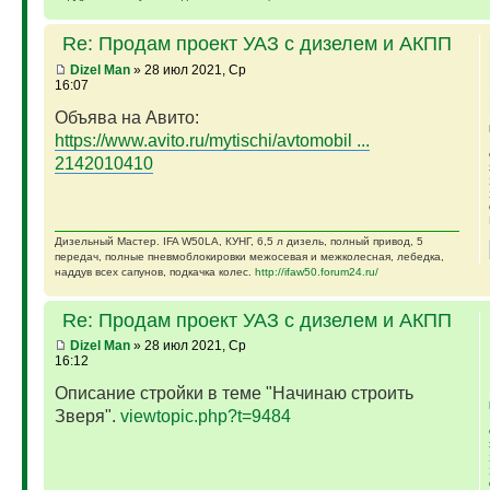
Re: Продам проект УАЗ с дизелем и АКПП
Dizel Man
» 28 июл 2021, Ср
16:07
Объява на Авито:
https://www.avito.ru/mytischi/avtomobil ...
2142010410
Дизельный Мастер. IFA W50LA, КУНГ, 6,5 л дизель, полный привод, 5
передач, полные пневмоблокировки межосевая и межколесная, лебедка,
наддув всех сапунов, подкачка колес.
http://ifaw50.forum24.ru/
Re: Продам проект УАЗ с дизелем и АКПП
Dizel Man
» 28 июл 2021, Ср
16:12
Описание стройки в теме "Начинаю строить
Зверя".
viewtopic.php?t=9484