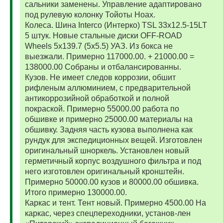
сальники заменены. Управление адаптировано
под рулевую колонку Тойоты Ноах.
Колеса. Шина Interco (Интерко) TSL 33x12.5-15LT
5 штук. Новые стальные диски OFF-ROAD
Wheels 5x139.7 (5x5.5) УАЗ. Из бокса не
выезжали. Примерно 117000.00. + 21000.00 =
138000.00 Собраны и отбалансированны.
Кузов. Не имеет следов коррозии, обшит
рифленым аллюминием, с предварительной
антикоррозийной обработкой и полной
покраской. Примерно 55000.00 работа по
обшивке и примерно 25000.00 материалы на
обшивку. Задняя часть кузова выполнена как
рундук для экспедиционных вещей. Изготовлен
оригинальный шноркель. Установлен новый
герметичный корпус воздушного фильтра и под
него изготовлен оригинальный кронштейн.
Примерно 50000.00 кузов и 80000.00 обшивка.
Итого примерно 130000.00.
Каркас и тент. Тент новый. Примерно 4500.00 На
каркас, через спецпереходники, установ-лен