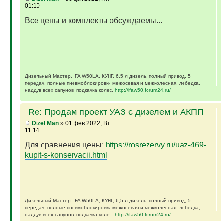
01:10
Все цены и комплекты обсуждаемы...
Дизельный Мастер. IFA W50LA, КУНГ, 6,5 л дизель, полный привод, 5
передач, полные пневмоблокировки межосевая и межколесная, лебедка,
наддув всех сапунов, подкачка колес.
http://ifaw50.forum24.ru/
Re: Продам проект УАЗ с дизелем и АКПП
Dizel Man
» 01 фев 2022, Вт
11:14
Для сравнения цены:
https://rosrezervy.ru/uaz-469-
kupit-s-konservacii.html
Дизельный Мастер. IFA W50LA, КУНГ, 6,5 л дизель, полный привод, 5
передач, полные пневмоблокировки межосевая и межколесная, лебедка,
наддув всех сапунов, подкачка колес.
http://ifaw50.forum24.ru/