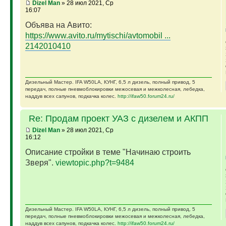
Dizel Man
» 28 июл 2021, Ср
16:07
Объява на Авито:
https://www.avito.ru/mytischi/avtomobil ...
2142010410
Дизельный Мастер. IFA W50LA, КУНГ, 6,5 л дизель, полный привод, 5
передач, полные пневмоблокировки межосевая и межколесная, лебедка,
наддув всех сапунов, подкачка колес.
http://ifaw50.forum24.ru/
Re: Продам проект УАЗ с дизелем и АКПП
Dizel Man
» 28 июл 2021, Ср
16:12
Описание стройки в теме "Начинаю строить
Зверя".
viewtopic.php?t=9484
Дизельный Мастер. IFA W50LA, КУНГ, 6,5 л дизель, полный привод, 5
передач, полные пневмоблокировки межосевая и межколесная, лебедка,
наддув всех сапунов, подкачка колес.
http://ifaw50.forum24.ru/