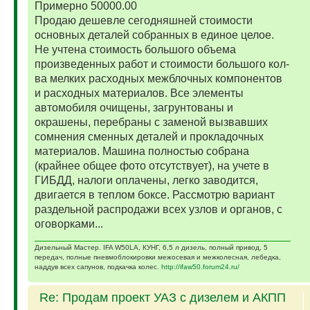
Примерно 50000.00
Продаю дешевле сегодняшней стоимости
основных деталей собранных в единое целое.
Не учтена стоимость большого объема
произведенных работ и стоимости большого кол-
ва мелких расходных межблочных компонентов
и расходных материалов. Все элементы
автомобиля очищены, загрунтованы и
окрашены, перебраны с заменой вызвавших
сомнения сменных деталей и прокладочных
материалов. Машина полностью собрана
(крайнее общее фото отсутствует), на учете в
ГИБДД, налоги оплачены, легко заводится,
двигается в теплом боксе. Рассмотрю вариант
раздельной распродажи всех узлов и органов, с
оговорками...
Дизельный Мастер. IFA W50LA, КУНГ, 6,5 л дизель, полный привод, 5
передач, полные пневмоблокировки межосевая и межколесная, лебедка,
наддув всех сапунов, подкачка колес.
http://ifaw50.forum24.ru/
Re: Продам проект УАЗ с дизелем и АКПП