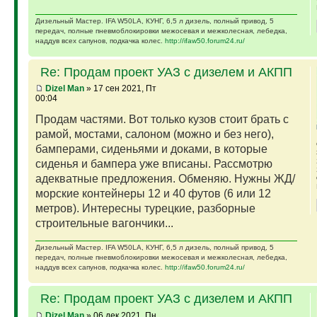
Дизельный Мастер. IFA W50LA, КУНГ, 6,5 л дизель, полный привод, 5
передач, полные пневмоблокировки межосевая и межколесная, лебедка,
наддув всех сапунов, подкачка колес.
http://ifaw50.forum24.ru/
Re: Продам проект УАЗ с дизелем и АКПП
Dizel Man
» 17 сен 2021, Пт
00:04
Продам частями. Вот только кузов стоит брать с
рамой, мостами, салоном (можно и без него),
бамперами, сиденьями и доками, в которые
сиденья и бампера уже вписаны. Рассмотрю
адекватные предложения. Обменяю. Нужны ЖД/
морские контейнеры 12 и 40 футов (6 или 12
метров). Интересны турецкие, разборные
строительные вагончики...
Дизельный Мастер. IFA W50LA, КУНГ, 6,5 л дизель, полный привод, 5
передач, полные пневмоблокировки межосевая и межколесная, лебедка,
наддув всех сапунов, подкачка колес.
http://ifaw50.forum24.ru/
Re: Продам проект УАЗ с дизелем и АКПП
Dizel Man
» 06 дек 2021, Пн