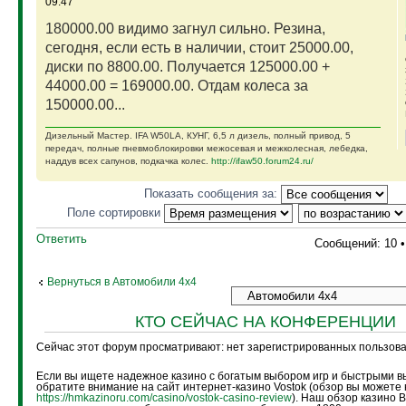
09:47
180000.00 видимо загнул сильно. Резина,
сегодня, если есть в наличии, стоит 25000.00,
диски по 8800.00. Получается 125000.00 +
44000.00 = 169000.00. Отдам колеса за
150000.00...
Дизельный Мастер. IFA W50LA, КУНГ, 6,5 л дизель, полный привод, 5
передач, полные пневмоблокировки межосевая и межколесная, лебедка,
наддув всех сапунов, подкачка колес.
http://ifaw50.forum24.ru/
Показать сообщения за:
Поле сортировки
Ответить
Сообщений: 10 
Вернуться в Автомобили 4х4
КТО СЕЙЧАС НА КОНФЕРЕНЦИИ
Сейчас этот форум просматривают: нет зарегистрированных пользоват
Если вы ищете надежное казино с богатым выбором игр и быстрыми в
обратите внимание на сайт интернет-казино Vostok (обзор вы можете 
https://hmkazinoru.com/casino/vostok-casino-review
). Наш обзор казино 