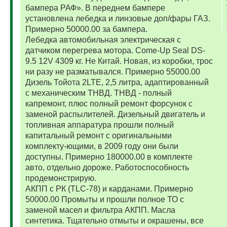
бампера РАФ». В переднем бампере
установлена лебедка и линзовые доп/фары ГАЗ.
Примерно 50000.00 за бампера.
Лебедка автомобильная электрическая с
датчиком перегрева мотора. Come-Up Seal DS-
9.5 12V 4309 кг. Не Китай. Новая, из коробки, трос
ни разу не разматывался. Примерно 55000.00
Дизель Тойота 2LTE, 2,5 литра, адаптированный
с механическим ТНВД. ТНВД - полный
капремонт, плюс полный ремонт форсунок с
заменой распылителей. Дизельный двигатель и
топливная аппаратура прошли полный
капитальный ремонт с оригинальными
комплекту-ющими, в 2009 году они были
доступны. Примерно 180000.00 в комплекте
авто, отдельно дороже. Работоспособность
продемонстрирую.
АКПП с РК (TLC-78) и карданами. Примерно
50000.00 Промыты и прошли полное ТО с
заменой масел и фильтра АКПП. Масла
синтетика. Тщательно отмыты и окрашены, все