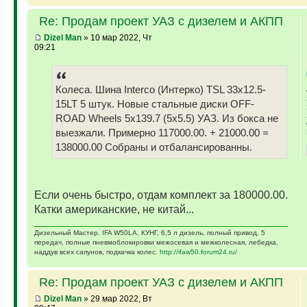
Re: Продам проект УАЗ с дизелем и АКПП
Dizel Man
» 10 мар 2022, Чт
09:21
Колеса. Шина Interco (Интерко) TSL 33x12.5-
15LT 5 штук. Новые стальные диски OFF-
ROAD Wheels 5x139.7 (5x5.5) УАЗ. Из бокса не
выезжали. Примерно 117000.00. + 21000.00 =
138000.00 Собраны и отбалансированны.
Если очень быстро, отдам комплект за 180000.00.
Катки американские, не китай...
Дизельный Мастер. IFA W50LA, КУНГ, 6,5 л дизель, полный привод, 5
передач, полные пневмоблокировки межосевая и межколесная, лебедка,
наддув всех сапунов, подкачка колес.
http://ifaw50.forum24.ru/
Re: Продам проект УАЗ с дизелем и АКПП
Dizel Man
» 29 мар 2022, Вт