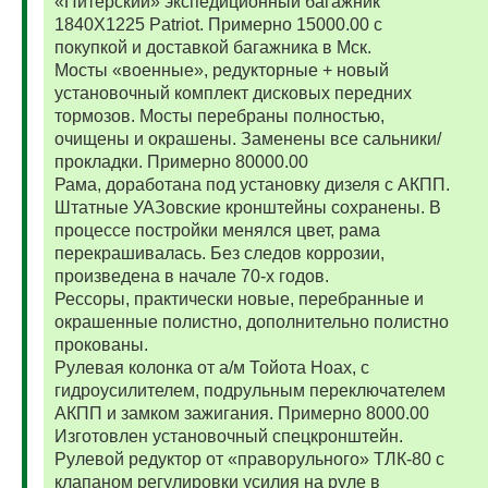
«Питерский» экспедиционный багажник
1840Х1225 Patriot. Примерно 15000.00 с
покупкой и доставкой багажника в Мск.
Мосты «военные», редукторные + новый
установочный комплект дисковых передних
тормозов. Мосты перебраны полностью,
очищены и окрашены. Заменены все сальники/
прокладки. Примерно 80000.00
Рама, доработана под установку дизеля с АКПП.
Штатные УАЗовские кронштейны сохранены. В
процессе постройки менялся цвет, рама
перекрашивалась. Без следов коррозии,
произведена в начале 70-х годов.
Рессоры, практически новые, перебранные и
окрашенные полистно, дополнительно полистно
прокованы.
Рулевая колонка от а/м Тойота Ноах, с
гидроусилителем, подрульным переключателем
АКПП и замком зажигания. Примерно 8000.00
Изготовлен установочный спецкронштейн.
Рулевой редуктор от «праворульного» ТЛК-80 с
клапаном регулировки усилия на руле в