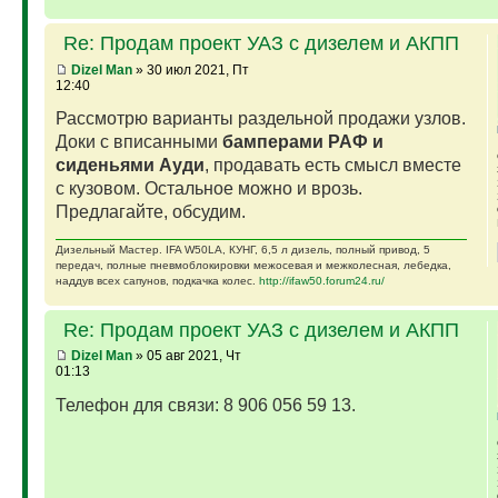
Re: Продам проект УАЗ с дизелем и АКПП
Dizel Man
» 30 июл 2021, Пт
12:40
Рассмотрю варианты раздельной продажи узлов.
Доки с вписанными
бамперами РАФ и
сиденьями Ауди
, продавать есть смысл вместе
с кузовом. Остальное можно и врозь.
Предлагайте, обсудим.
Дизельный Мастер. IFA W50LA, КУНГ, 6,5 л дизель, полный привод, 5
передач, полные пневмоблокировки межосевая и межколесная, лебедка,
наддув всех сапунов, подкачка колес.
http://ifaw50.forum24.ru/
Re: Продам проект УАЗ с дизелем и АКПП
Dizel Man
» 05 авг 2021, Чт
01:13
Телефон для связи: 8 906 056 59 13.