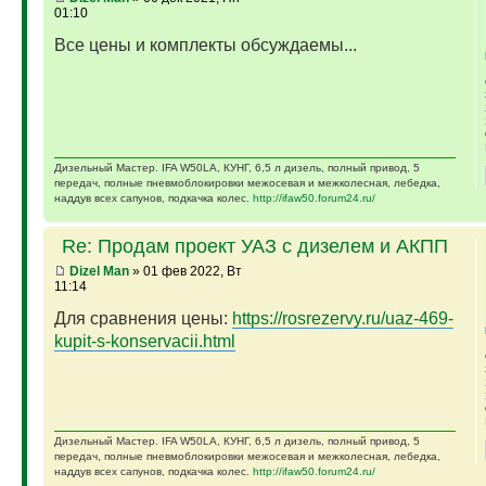
01:10
Все цены и комплекты обсуждаемы...
Дизельный Мастер. IFA W50LA, КУНГ, 6,5 л дизель, полный привод, 5
передач, полные пневмоблокировки межосевая и межколесная, лебедка,
наддув всех сапунов, подкачка колес.
http://ifaw50.forum24.ru/
Re: Продам проект УАЗ с дизелем и АКПП
Dizel Man
» 01 фев 2022, Вт
11:14
Для сравнения цены:
https://rosrezervy.ru/uaz-469-
kupit-s-konservacii.html
Дизельный Мастер. IFA W50LA, КУНГ, 6,5 л дизель, полный привод, 5
передач, полные пневмоблокировки межосевая и межколесная, лебедка,
наддув всех сапунов, подкачка колес.
http://ifaw50.forum24.ru/