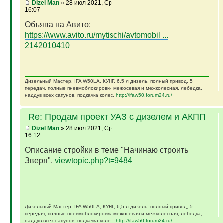
Dizel Man
» 28 июл 2021, Ср
16:07
Объява на Авито:
https://www.avito.ru/mytischi/avtomobil ...
2142010410
Дизельный Мастер. IFA W50LA, КУНГ, 6,5 л дизель, полный привод, 5
передач, полные пневмоблокировки межосевая и межколесная, лебедка,
наддув всех сапунов, подкачка колес.
http://ifaw50.forum24.ru/
Re: Продам проект УАЗ с дизелем и АКПП
Dizel Man
» 28 июл 2021, Ср
16:12
Описание стройки в теме "Начинаю строить
Зверя".
viewtopic.php?t=9484
Дизельный Мастер. IFA W50LA, КУНГ, 6,5 л дизель, полный привод, 5
передач, полные пневмоблокировки межосевая и межколесная, лебедка,
наддув всех сапунов, подкачка колес.
http://ifaw50.forum24.ru/