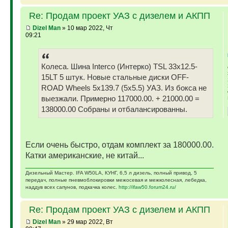
Re: Продам проект УАЗ с дизелем и АКПП
Dizel Man
» 10 мар 2022, Чт
09:21
Колеса. Шина Interco (Интерко) TSL 33x12.5-
15LT 5 штук. Новые стальные диски OFF-
ROAD Wheels 5x139.7 (5x5.5) УАЗ. Из бокса не
выезжали. Примерно 117000.00. + 21000.00 =
138000.00 Собраны и отбалансированны.
Если очень быстро, отдам комплект за 180000.00.
Катки американские, не китай...
Дизельный Мастер. IFA W50LA, КУНГ, 6,5 л дизель, полный привод, 5
передач, полные пневмоблокировки межосевая и межколесная, лебедка,
наддув всех сапунов, подкачка колес.
http://ifaw50.forum24.ru/
Re: Продам проект УАЗ с дизелем и АКПП
Dizel Man
» 29 мар 2022, Вт