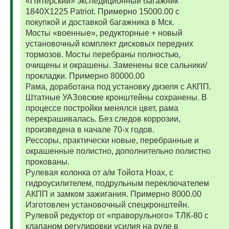
«Питерский» экспедиционный багажник
1840Х1225 Patriot. Примерно 15000.00 с
покупкой и доставкой багажника в Мск.
Мосты «военные», редукторные + новый
установочный комплект дисковых передних
тормозов. Мосты перебраны полностью,
очищены и окрашены. Заменены все сальники/
прокладки. Примерно 80000.00
Рама, доработана под установку дизеля с АКПП.
Штатные УАЗовские кронштейны сохранены. В
процессе постройки менялся цвет, рама
перекрашивалась. Без следов коррозии,
произведена в начале 70-х годов.
Рессоры, практически новые, перебранные и
окрашенные полистно, дополнительно полистно
прокованы.
Рулевая колонка от а/м Тойота Ноах, с
гидроусилителем, подрульным переключателем
АКПП и замком зажигания. Примерно 8000.00
Изготовлен установочный спецкронштейн.
Рулевой редуктор от «праворульного» ТЛК-80 с
клапаном регулировки усилия на руле в