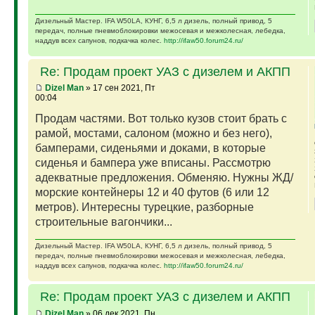
Дизельный Мастер. IFA W50LA, КУНГ, 6,5 л дизель, полный привод, 5
передач, полные пневмоблокировки межосевая и межколесная, лебедка,
наддув всех сапунов, подкачка колес.
http://ifaw50.forum24.ru/
Re: Продам проект УАЗ с дизелем и АКПП
Dizel Man
» 17 сен 2021, Пт
00:04
Продам частями. Вот только кузов стоит брать с
рамой, мостами, салоном (можно и без него),
бамперами, сиденьями и доками, в которые
сиденья и бампера уже вписаны. Рассмотрю
адекватные предложения. Обменяю. Нужны ЖД/
морские контейнеры 12 и 40 футов (6 или 12
метров). Интересны турецкие, разборные
строительные вагончики...
Дизельный Мастер. IFA W50LA, КУНГ, 6,5 л дизель, полный привод, 5
передач, полные пневмоблокировки межосевая и межколесная, лебедка,
наддув всех сапунов, подкачка колес.
http://ifaw50.forum24.ru/
Re: Продам проект УАЗ с дизелем и АКПП
Dizel Man
» 06 дек 2021, Пн