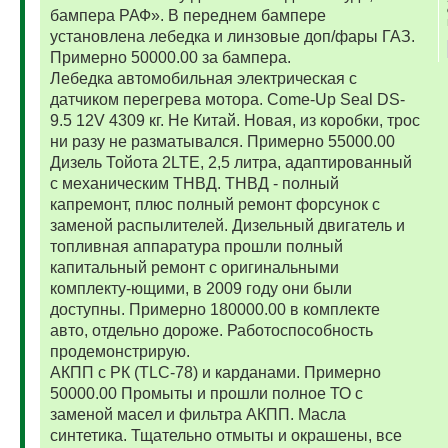
бампера РАФ». В переднем бампере
установлена лебедка и линзовые доп/фары ГАЗ.
Примерно 50000.00 за бампера.
Лебедка автомобильная электрическая с
датчиком перегрева мотора. Come-Up Seal DS-
9.5 12V 4309 кг. Не Китай. Новая, из коробки, трос
ни разу не разматывался. Примерно 55000.00
Дизель Тойота 2LTE, 2,5 литра, адаптированный
с механическим ТНВД. ТНВД - полный
капремонт, плюс полный ремонт форсунок с
заменой распылителей. Дизельный двигатель и
топливная аппаратура прошли полный
капитальный ремонт с оригинальными
комплекту-ющими, в 2009 году они были
доступны. Примерно 180000.00 в комплекте
авто, отдельно дороже. Работоспособность
продемонстрирую.
АКПП с РК (TLC-78) и карданами. Примерно
50000.00 Промыты и прошли полное ТО с
заменой масел и фильтра АКПП. Масла
синтетика. Тщательно отмыты и окрашены, все