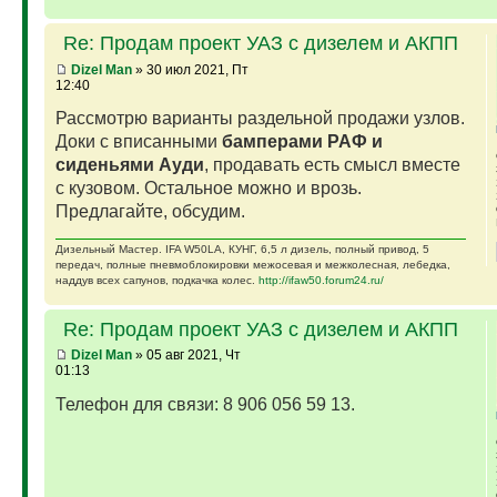
Re: Продам проект УАЗ с дизелем и АКПП
Dizel Man
» 30 июл 2021, Пт
12:40
Рассмотрю варианты раздельной продажи узлов.
Доки с вписанными
бамперами РАФ и
сиденьями Ауди
, продавать есть смысл вместе
с кузовом. Остальное можно и врозь.
Предлагайте, обсудим.
Дизельный Мастер. IFA W50LA, КУНГ, 6,5 л дизель, полный привод, 5
передач, полные пневмоблокировки межосевая и межколесная, лебедка,
наддув всех сапунов, подкачка колес.
http://ifaw50.forum24.ru/
Re: Продам проект УАЗ с дизелем и АКПП
Dizel Man
» 05 авг 2021, Чт
01:13
Телефон для связи: 8 906 056 59 13.