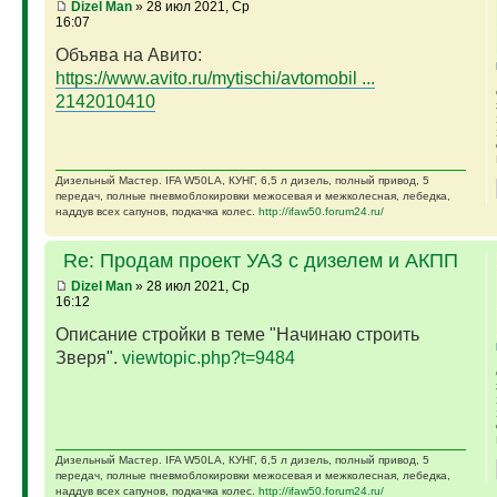
Dizel Man
» 28 июл 2021, Ср
16:07
Объява на Авито:
https://www.avito.ru/mytischi/avtomobil ...
2142010410
Дизельный Мастер. IFA W50LA, КУНГ, 6,5 л дизель, полный привод, 5
передач, полные пневмоблокировки межосевая и межколесная, лебедка,
наддув всех сапунов, подкачка колес.
http://ifaw50.forum24.ru/
Re: Продам проект УАЗ с дизелем и АКПП
Dizel Man
» 28 июл 2021, Ср
16:12
Описание стройки в теме "Начинаю строить
Зверя".
viewtopic.php?t=9484
Дизельный Мастер. IFA W50LA, КУНГ, 6,5 л дизель, полный привод, 5
передач, полные пневмоблокировки межосевая и межколесная, лебедка,
наддув всех сапунов, подкачка колес.
http://ifaw50.forum24.ru/