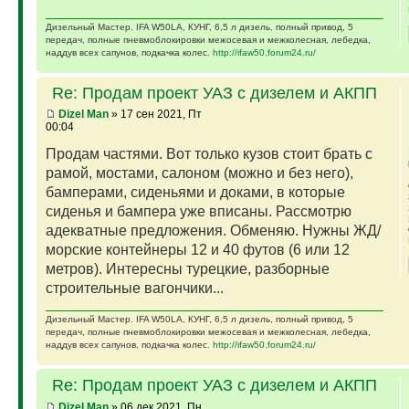
Дизельный Мастер. IFA W50LA, КУНГ, 6,5 л дизель, полный привод, 5
передач, полные пневмоблокировки межосевая и межколесная, лебедка,
наддув всех сапунов, подкачка колес.
http://ifaw50.forum24.ru/
Re: Продам проект УАЗ с дизелем и АКПП
Dizel Man
» 17 сен 2021, Пт
00:04
Продам частями. Вот только кузов стоит брать с
рамой, мостами, салоном (можно и без него),
бамперами, сиденьями и доками, в которые
сиденья и бампера уже вписаны. Рассмотрю
адекватные предложения. Обменяю. Нужны ЖД/
морские контейнеры 12 и 40 футов (6 или 12
метров). Интересны турецкие, разборные
строительные вагончики...
Дизельный Мастер. IFA W50LA, КУНГ, 6,5 л дизель, полный привод, 5
передач, полные пневмоблокировки межосевая и межколесная, лебедка,
наддув всех сапунов, подкачка колес.
http://ifaw50.forum24.ru/
Re: Продам проект УАЗ с дизелем и АКПП
Dizel Man
» 06 дек 2021, Пн