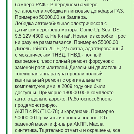
бампера РАФ». В переднем бампере
установлена лебедка и линзовые доп/фары ГАЗ.
Примерно 50000.00 за бампера.
Лебедка автомобильная электрическая с
датчиком перегрева мотора. Come-Up Seal DS-
9.5 12V 4309 кг. Не Китай. Новая, из коробки, трос
ни разу не разматывался. Примерно 55000.00
Дизель Тойота 2LTE, 2,5 литра, адаптированный
с механическим ТНВД. ТНВД - полный
капремонт, плюс полный ремонт форсунок с
заменой распылителей. Дизельный двигатель и
топливная аппаратура прошли полный
капитальный ремонт с оригинальными
комплекту-ющими, в 2009 году они были
доступны. Примерно 180000.00 в комплекте
авто, отдельно дороже. Работоспособность
продемонстрирую.
АКПП с РК (TLC-78) и карданами. Примерно
50000.00 Промыты и прошли полное ТО с
заменой масел и фильтра АКПП. Масла
синтетика. Тщательно отмыты и окрашены, все