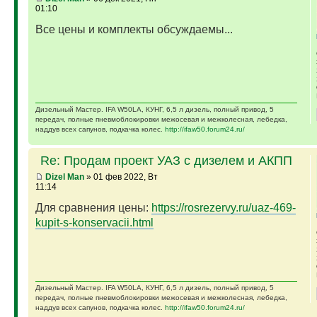
01:10
Все цены и комплекты обсуждаемы...
Дизельный Мастер. IFA W50LA, КУНГ, 6,5 л дизель, полный привод, 5
передач, полные пневмоблокировки межосевая и межколесная, лебедка,
наддув всех сапунов, подкачка колес.
http://ifaw50.forum24.ru/
Re: Продам проект УАЗ с дизелем и АКПП
Dizel Man
» 01 фев 2022, Вт
11:14
Для сравнения цены:
https://rosrezervy.ru/uaz-469-
kupit-s-konservacii.html
Дизельный Мастер. IFA W50LA, КУНГ, 6,5 л дизель, полный привод, 5
передач, полные пневмоблокировки межосевая и межколесная, лебедка,
наддув всех сапунов, подкачка колес.
http://ifaw50.forum24.ru/