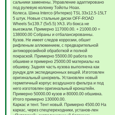
сальники заменены. Управление адаптировано
под рулевую колонку Тойоты Ноах.
Колеса. Шина Interco (Интерко) TSL 33x12.5-15LT
5 штук. Новые стальные диски OFF-ROAD
Wheels 5x139.7 (5x5.5) УАЗ. Из бокса не
выезжали. Примерно 117000.00. + 21000.00 =
138000.00 Собраны и отбалансированны.
Кузов. Не имеет следов коррозии, обшит
рифленым аллюминием, с предварительной
антикоррозийной обработкой и полной
покраской. Примерно 55000.00 работа по
обшивке и примерно 25000.00 материалы на
обшивку. Задняя часть кузова выполнена как
рундук для экспедиционных вещей. Изготовлен
оригинальный шноркель. Установлен новый
герметичный корпус воздушного фильтра и под
него изготовлен оригинальный кронштейн.
Примерно 50000.00 кузов и 80000.00 обшивка.
Итого примерно 130000.00.
Каркас и тент. Тент новый. Примерно 4500.00 На
каркас, через спецпереходники, установ-лен