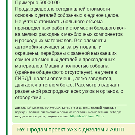
Примерно 50000.00
Продаю дешевле сегодняшней стоимости
основных деталей собранных в единое целое.
Не учтена стоимость большого объема
произведенных работ и стоимости большого кол-
ва мелких расходных межблочных компонентов
и расходных материалов. Все элементы
автомобиля очищены, загрунтованы и
окрашены, перебраны с заменой вызвавших
сомнения сменных деталей и прокладочных
материалов. Машина полностью собрана
(крайнее общее фото отсутствует), на учете в
ГИБДД, налоги оплачены, легко заводится,
двигается в теплом боксе. Рассмотрю вариант
раздельной распродажи всех узлов и органов, с
оговорками...
Дизельный Мастер. IFA W50LA, КУНГ, 6,5 л дизель, полный привод, 5
передач, полные пневмоблокировки межосевая и межколесная, лебедка,
наддув всех сапунов, подкачка колес.
http://ifaw50.forum24.ru/
Re: Продам проект УАЗ с дизелем и АКПП