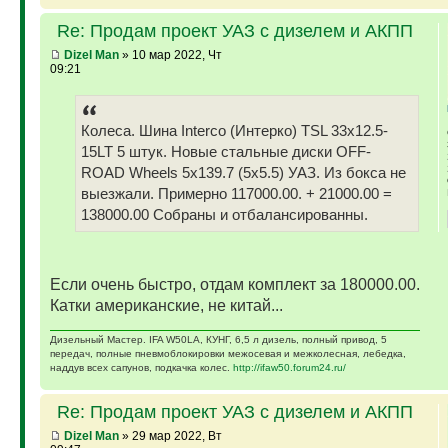
Re: Продам проект УАЗ с дизелем и АКПП
Dizel Man
» 10 мар 2022, Чт
09:21
Колеса. Шина Interco (Интерко) TSL 33x12.5-
15LT 5 штук. Новые стальные диски OFF-
ROAD Wheels 5x139.7 (5x5.5) УАЗ. Из бокса не
выезжали. Примерно 117000.00. + 21000.00 =
138000.00 Собраны и отбалансированны.
Если очень быстро, отдам комплект за 180000.00.
Катки американские, не китай...
Дизельный Мастер. IFA W50LA, КУНГ, 6,5 л дизель, полный привод, 5
передач, полные пневмоблокировки межосевая и межколесная, лебедка,
наддув всех сапунов, подкачка колес.
http://ifaw50.forum24.ru/
Re: Продам проект УАЗ с дизелем и АКПП
Dizel Man
» 29 мар 2022, Вт