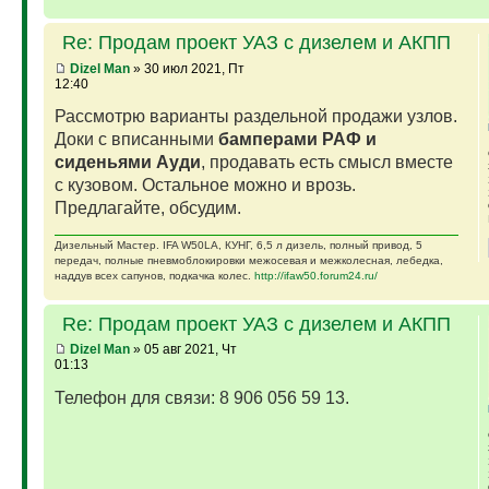
Re: Продам проект УАЗ с дизелем и АКПП
Dizel Man
» 30 июл 2021, Пт
12:40
Рассмотрю варианты раздельной продажи узлов.
Доки с вписанными
бамперами РАФ и
сиденьями Ауди
, продавать есть смысл вместе
с кузовом. Остальное можно и врозь.
Предлагайте, обсудим.
Дизельный Мастер. IFA W50LA, КУНГ, 6,5 л дизель, полный привод, 5
передач, полные пневмоблокировки межосевая и межколесная, лебедка,
наддув всех сапунов, подкачка колес.
http://ifaw50.forum24.ru/
Re: Продам проект УАЗ с дизелем и АКПП
Dizel Man
» 05 авг 2021, Чт
01:13
Телефон для связи: 8 906 056 59 13.