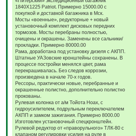
«Питерский» экспедиционный багажник
1840Х1225 Patriot. Примерно 15000.00 с
покупкой и доставкой багажника в Мск.
Мосты «военные», редукторные + новый
установочный комплект дисковых передних
тормозов. Мосты перебраны полностью,
очищены и окрашены. Заменены все сальники/
прокладки. Примерно 80000.00
Рама, доработана под установку дизеля с АКПП.
Штатные УАЗовские кронштейны сохранены. В
процессе постройки менялся цвет, рама
перекрашивалась. Без следов коррозии,
произведена в начале 70-х годов.
Рессоры, практически новые, перебранные и
окрашенные полистно, дополнительно полистно
прокованы.
Рулевая колонка от а/м Тойота Ноах, с
гидроусилителем, подрульным переключателем
АКПП и замком зажигания. Примерно 8000.00
Изготовлен установочный спецкронштейн.
Рулевой редуктор от «праворульного» ТЛК-80 с
клапаном регулировки усилия на руле в