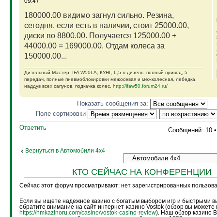
09:47
180000.00 видимо загнул сильно. Резина,
сегодня, если есть в наличии, стоит 25000.00,
диски по 8800.00. Получается 125000.00 +
44000.00 = 169000.00. Отдам колеса за
150000.00...
Дизельный Мастер. IFA W50LA, КУНГ, 6,5 л дизель, полный привод, 5
передач, полные пневмоблокировки межосевая и межколесная, лебедка,
наддув всех сапунов, подкачка колес.
http://ifaw50.forum24.ru/
Показать сообщения за:
Поле сортировки
Ответить
Сообщений: 10 
Вернуться в Автомобили 4х4
КТО СЕЙЧАС НА КОНФЕРЕНЦИИ
Сейчас этот форум просматривают: нет зарегистрированных пользоват
Если вы ищете надежное казино с богатым выбором игр и быстрыми в
обратите внимание на сайт интернет-казино Vostok (обзор вы можете 
https://hmkazinoru.com/casino/vostok-casino-review
). Наш обзор казино 