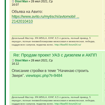
Dizel Man
» 28 июл 2021, Ср
16:07
Объява на Авито:
https://www.avito.ru/mytischi/avtomobil ...
2142010410
Дизельный Мастер. IFA W50LA, КУНГ, 6,5 л дизель, полный привод, 5
передач, полные пневмоблокировки межосевая и межколесная, лебедка,
наддув всех сапунов, подкачка колес.
http://ifaw50.forum24.ru/
Re: Продам проект УАЗ с дизелем и АКПП
Dizel Man
» 28 июл 2021, Ср
16:12
Описание стройки в теме "Начинаю строить
Зверя".
viewtopic.php?t=9484
Дизельный Мастер. IFA W50LA, КУНГ, 6,5 л дизель, полный привод, 5
передач, полные пневмоблокировки межосевая и межколесная, лебедка,
наддув всех сапунов, подкачка колес.
http://ifaw50.forum24.ru/