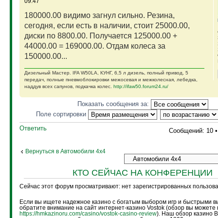
09:47
180000.00 видимо загнул сильно. Резина,
сегодня, если есть в наличии, стоит 25000.00,
диски по 8800.00. Получается 125000.00 +
44000.00 = 169000.00. Отдам колеса за
150000.00...
Дизельный Мастер. IFA W50LA, КУНГ, 6,5 л дизель, полный привод, 5
передач, полные пневмоблокировки межосевая и межколесная, лебедка,
наддув всех сапунов, подкачка колес.
http://ifaw50.forum24.ru/
Показать сообщения за:
Поле сортировки
Ответить
Сообщений: 10 
Вернуться в Автомобили 4х4
КТО СЕЙЧАС НА КОНФЕРЕНЦИИ
Сейчас этот форум просматривают: нет зарегистрированных пользоват
Если вы ищете надежное казино с богатым выбором игр и быстрыми в
обратите внимание на сайт интернет-казино Vostok (обзор вы можете 
https://hmkazinoru.com/casino/vostok-casino-review
). Наш обзор казино 