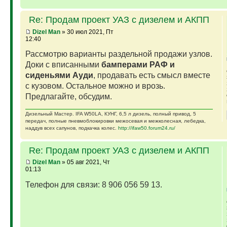
Re: Продам проект УАЗ с дизелем и АКПП
Dizel Man
» 30 июл 2021, Пт
12:40
Рассмотрю варианты раздельной продажи узлов.
Доки с вписанными
бамперами РАФ и
сиденьями Ауди
, продавать есть смысл вместе
с кузовом. Остальное можно и врозь.
Предлагайте, обсудим.
Дизельный Мастер. IFA W50LA, КУНГ, 6,5 л дизель, полный привод, 5
передач, полные пневмоблокировки межосевая и межколесная, лебедка,
наддув всех сапунов, подкачка колес.
http://ifaw50.forum24.ru/
Re: Продам проект УАЗ с дизелем и АКПП
Dizel Man
» 05 авг 2021, Чт
01:13
Телефон для связи: 8 906 056 59 13.