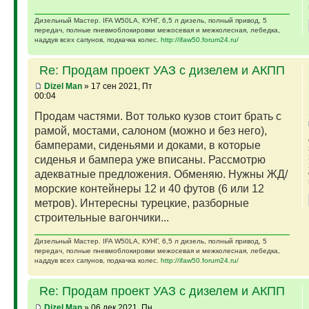
Дизельный Мастер. IFA W50LA, КУНГ, 6,5 л дизель, полный привод, 5
передач, полные пневмоблокировки межосевая и межколесная, лебедка,
наддув всех сапунов, подкачка колес.
http://ifaw50.forum24.ru/
Re: Продам проект УАЗ с дизелем и АКПП
Dizel Man
» 17 сен 2021, Пт
00:04
Продам частями. Вот только кузов стоит брать с
рамой, мостами, салоном (можно и без него),
бамперами, сиденьями и доками, в которые
сиденья и бампера уже вписаны. Рассмотрю
адекватные предложения. Обменяю. Нужны ЖД/
морские контейнеры 12 и 40 футов (6 или 12
метров). Интересны турецкие, разборные
строительные вагончики...
Дизельный Мастер. IFA W50LA, КУНГ, 6,5 л дизель, полный привод, 5
передач, полные пневмоблокировки межосевая и межколесная, лебедка,
наддув всех сапунов, подкачка колес.
http://ifaw50.forum24.ru/
Re: Продам проект УАЗ с дизелем и АКПП
Dizel Man
» 06 дек 2021, Пн