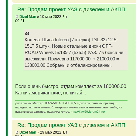
Re: Продам проект УАЗ с дизелем и АКПП
Dizel Man
» 10 мар 2022, Чт
09:21
Колеса. Шина Interco (Интерко) TSL 33x12.5-
15LT 5 штук. Новые стальные диски OFF-
ROAD Wheels 5x139.7 (5x5.5) УАЗ. Из бокса не
выезжали. Примерно 117000.00. + 21000.00 =
138000.00 Собраны и отбалансированны.
Если очень быстро, отдам комплект за 180000.00.
Катки американские, не китай...
Дизельный Мастер. IFA W50LA, КУНГ, 6,5 л дизель, полный привод, 5
передач, полные пневмоблокировки межосевая и межколесная, лебедка,
наддув всех сапунов, подкачка колес.
http://ifaw50.forum24.ru/
Re: Продам проект УАЗ с дизелем и АКПП
Dizel Man
» 29 мар 2022, Вт