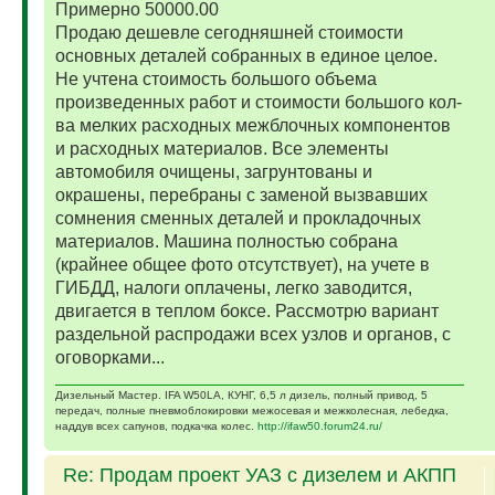
Примерно 50000.00
Продаю дешевле сегодняшней стоимости
основных деталей собранных в единое целое.
Не учтена стоимость большого объема
произведенных работ и стоимости большого кол-
ва мелких расходных межблочных компонентов
и расходных материалов. Все элементы
автомобиля очищены, загрунтованы и
окрашены, перебраны с заменой вызвавших
сомнения сменных деталей и прокладочных
материалов. Машина полностью собрана
(крайнее общее фото отсутствует), на учете в
ГИБДД, налоги оплачены, легко заводится,
двигается в теплом боксе. Рассмотрю вариант
раздельной распродажи всех узлов и органов, с
оговорками...
Дизельный Мастер. IFA W50LA, КУНГ, 6,5 л дизель, полный привод, 5
передач, полные пневмоблокировки межосевая и межколесная, лебедка,
наддув всех сапунов, подкачка колес.
http://ifaw50.forum24.ru/
Re: Продам проект УАЗ с дизелем и АКПП