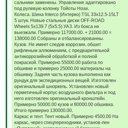
сальники заменены. Управление адаптировано
под рулевую колонку Тойоты Ноах.
Колеса. Шина Interco (Интерко) TSL 33x12.5-15LT
5 штук. Новые стальные диски OFF-ROAD
Wheels 5x139.7 (5x5.5) УАЗ. Из бокса не
выезжали. Примерно 117000.00. + 21000.00 =
138000.00 Собраны и отбалансированны.
Кузов. Не имеет следов коррозии, обшит
рифленым аллюминием, с предварительной
антикоррозийной обработкой и полной
покраской. Примерно 55000.00 работа по
обшивке и примерно 25000.00 материалы на
обшивку. Задняя часть кузова выполнена как
рундук для экспедиционных вещей. Изготовлен
оригинальный шноркель. Установлен новый
герметичный корпус воздушного фильтра и под
него изготовлен оригинальный кронштейн.
Примерно 50000.00 кузов и 80000.00 обшивка.
Итого примерно 130000.00.
Каркас и тент. Тент новый. Примерно 4500.00 На
каркас, через спецпереходники, установ-лен