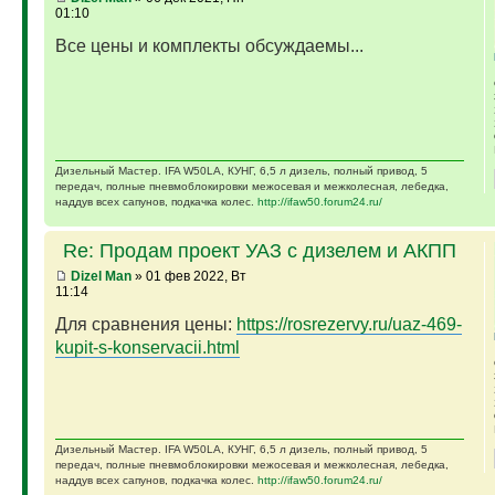
01:10
Все цены и комплекты обсуждаемы...
Дизельный Мастер. IFA W50LA, КУНГ, 6,5 л дизель, полный привод, 5
передач, полные пневмоблокировки межосевая и межколесная, лебедка,
наддув всех сапунов, подкачка колес.
http://ifaw50.forum24.ru/
Re: Продам проект УАЗ с дизелем и АКПП
Dizel Man
» 01 фев 2022, Вт
11:14
Для сравнения цены:
https://rosrezervy.ru/uaz-469-
kupit-s-konservacii.html
Дизельный Мастер. IFA W50LA, КУНГ, 6,5 л дизель, полный привод, 5
передач, полные пневмоблокировки межосевая и межколесная, лебедка,
наддув всех сапунов, подкачка колес.
http://ifaw50.forum24.ru/