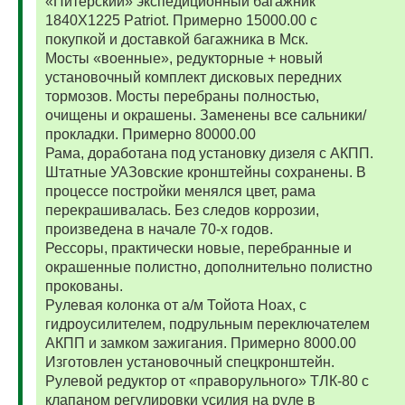
«Питерский» экспедиционный багажник
1840Х1225 Patriot. Примерно 15000.00 с
покупкой и доставкой багажника в Мск.
Мосты «военные», редукторные + новый
установочный комплект дисковых передних
тормозов. Мосты перебраны полностью,
очищены и окрашены. Заменены все сальники/
прокладки. Примерно 80000.00
Рама, доработана под установку дизеля с АКПП.
Штатные УАЗовские кронштейны сохранены. В
процессе постройки менялся цвет, рама
перекрашивалась. Без следов коррозии,
произведена в начале 70-х годов.
Рессоры, практически новые, перебранные и
окрашенные полистно, дополнительно полистно
прокованы.
Рулевая колонка от а/м Тойота Ноах, с
гидроусилителем, подрульным переключателем
АКПП и замком зажигания. Примерно 8000.00
Изготовлен установочный спецкронштейн.
Рулевой редуктор от «праворульного» ТЛК-80 с
клапаном регулировки усилия на руле в