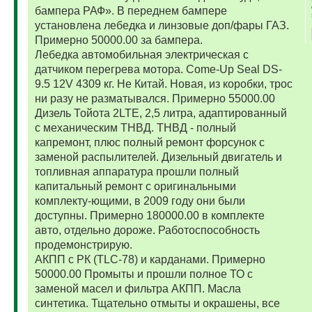
бампера РАФ». В переднем бампере
установлена лебедка и линзовые доп/фары ГАЗ.
Примерно 50000.00 за бампера.
Лебедка автомобильная электрическая с
датчиком перегрева мотора. Come-Up Seal DS-
9.5 12V 4309 кг. Не Китай. Новая, из коробки, трос
ни разу не разматывался. Примерно 55000.00
Дизель Тойота 2LTE, 2,5 литра, адаптированный
с механическим ТНВД. ТНВД - полный
капремонт, плюс полный ремонт форсунок с
заменой распылителей. Дизельный двигатель и
топливная аппаратура прошли полный
капитальный ремонт с оригинальными
комплекту-ющими, в 2009 году они были
доступны. Примерно 180000.00 в комплекте
авто, отдельно дороже. Работоспособность
продемонстрирую.
АКПП с РК (TLC-78) и карданами. Примерно
50000.00 Промыты и прошли полное ТО с
заменой масел и фильтра АКПП. Масла
синтетика. Тщательно отмыты и окрашены, все