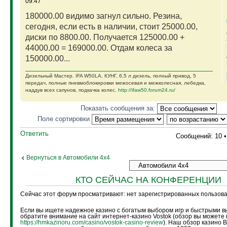
09:47
180000.00 видимо загнул сильно. Резина,
сегодня, если есть в наличии, стоит 25000.00,
диски по 8800.00. Получается 125000.00 +
44000.00 = 169000.00. Отдам колеса за
150000.00...
Дизельный Мастер. IFA W50LA, КУНГ, 6,5 л дизель, полный привод, 5
передач, полные пневмоблокировки межосевая и межколесная, лебедка,
наддув всех сапунов, подкачка колес.
http://ifaw50.forum24.ru/
Показать сообщения за:
Поле сортировки
Ответить
Сообщений: 10 
Вернуться в Автомобили 4х4
КТО СЕЙЧАС НА КОНФЕРЕНЦИИ
Сейчас этот форум просматривают: нет зарегистрированных пользоват
Если вы ищете надежное казино с богатым выбором игр и быстрыми в
обратите внимание на сайт интернет-казино Vostok (обзор вы можете 
https://hmkazinoru.com/casino/vostok-casino-review
). Наш обзор казино 