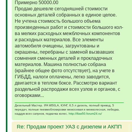
Примерно 50000.00
Продаю дешевле сегодняшней стоимости
основных деталей собранных в единое целое.
Не учтена стоимость большого объема
произведенных работ и стоимости большого кол-
ва мелких расходных межблочных компонентов
и расходных материалов. Все элементы
автомобиля очищены, загрунтованы и
окрашены, перебраны с заменой вызвавших
сомнения сменных деталей и прокладочных
материалов. Машина полностью собрана
(крайнее общее фото отсутствует), на учете в
ГИБДД, налоги оплачены, легко заводится,
двигается в теплом боксе. Рассмотрю вариант
раздельной распродажи всех узлов и органов, с
оговорками...
Дизельный Мастер. IFA W50LA, КУНГ, 6,5 л дизель, полный привод, 5
передач, полные пневмоблокировки межосевая и межколесная, лебедка,
наддув всех сапунов, подкачка колес.
http://ifaw50.forum24.ru/
Re: Продам проект УАЗ с дизелем и АКПП