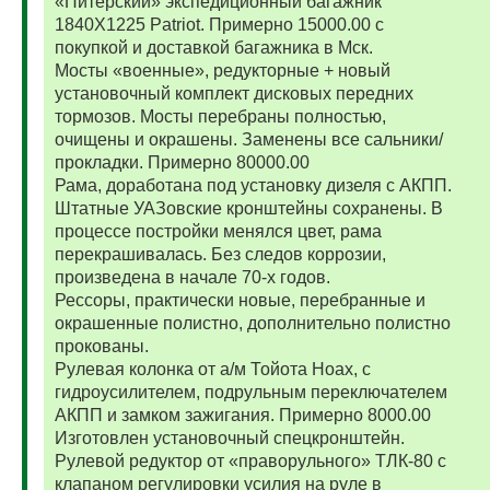
«Питерский» экспедиционный багажник
1840Х1225 Patriot. Примерно 15000.00 с
покупкой и доставкой багажника в Мск.
Мосты «военные», редукторные + новый
установочный комплект дисковых передних
тормозов. Мосты перебраны полностью,
очищены и окрашены. Заменены все сальники/
прокладки. Примерно 80000.00
Рама, доработана под установку дизеля с АКПП.
Штатные УАЗовские кронштейны сохранены. В
процессе постройки менялся цвет, рама
перекрашивалась. Без следов коррозии,
произведена в начале 70-х годов.
Рессоры, практически новые, перебранные и
окрашенные полистно, дополнительно полистно
прокованы.
Рулевая колонка от а/м Тойота Ноах, с
гидроусилителем, подрульным переключателем
АКПП и замком зажигания. Примерно 8000.00
Изготовлен установочный спецкронштейн.
Рулевой редуктор от «праворульного» ТЛК-80 с
клапаном регулировки усилия на руле в