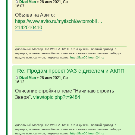
Dizel Man
» 28 июл 2021, Ср
16:07
Объява на Авито:
https://www.avito.ru/mytischi/avtomobil ...
2142010410
Дизельный Мастер. IFA W50LA, КУНГ, 6,5 л дизель, полный привод, 5
передач, полные пневмоблокировки межосевая и межколесная, лебедка,
наддув всех сапунов, подкачка колес.
http://ifaw50.forum24.ru/
Re: Продам проект УАЗ с дизелем и АКПП
Dizel Man
» 28 июл 2021, Ср
16:12
Описание стройки в теме "Начинаю строить
Зверя".
viewtopic.php?t=9484
Дизельный Мастер. IFA W50LA, КУНГ, 6,5 л дизель, полный привод, 5
передач, полные пневмоблокировки межосевая и межколесная, лебедка,
наддув всех сапунов, подкачка колес.
http://ifaw50.forum24.ru/