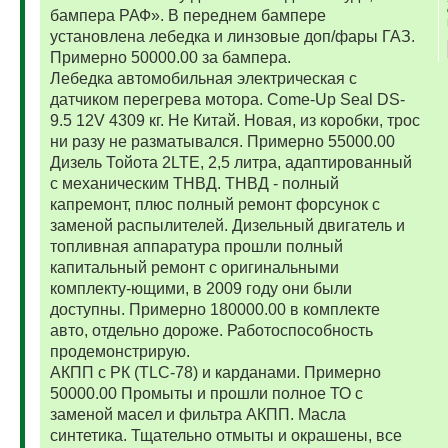
бампера РАФ». В переднем бампере
установлена лебедка и линзовые доп/фары ГАЗ.
Примерно 50000.00 за бампера.
Лебедка автомобильная электрическая с
датчиком перегрева мотора. Come-Up Seal DS-
9.5 12V 4309 кг. Не Китай. Новая, из коробки, трос
ни разу не разматывался. Примерно 55000.00
Дизель Тойота 2LTE, 2,5 литра, адаптированный
с механическим ТНВД. ТНВД - полный
капремонт, плюс полный ремонт форсунок с
заменой распылителей. Дизельный двигатель и
топливная аппаратура прошли полный
капитальный ремонт с оригинальными
комплекту-ющими, в 2009 году они были
доступны. Примерно 180000.00 в комплекте
авто, отдельно дороже. Работоспособность
продемонстрирую.
АКПП с РК (TLC-78) и карданами. Примерно
50000.00 Промыты и прошли полное ТО с
заменой масел и фильтра АКПП. Масла
синтетика. Тщательно отмыты и окрашены, все