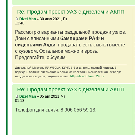
Re: Продам проект УАЗ с дизелем и АКПП
Dizel Man
» 30 июл 2021, Пт
12:40
Рассмотрю варианты раздельной продажи узлов.
Доки с вписанными
бамперами РАФ и
сиденьями Ауди
, продавать есть смысл вместе
с кузовом. Остальное можно и врозь.
Предлагайте, обсудим.
Дизельный Мастер. IFA W50LA, КУНГ, 6,5 л дизель, полный привод, 5
передач, полные пневмоблокировки межосевая и межколесная, лебедка,
наддув всех сапунов, подкачка колес.
http://ifaw50.forum24.ru/
Re: Продам проект УАЗ с дизелем и АКПП
Dizel Man
» 05 авг 2021, Чт
01:13
Телефон для связи: 8 906 056 59 13.