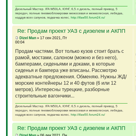
Дизельный Мастер. IFA W50LA, КУНГ, 6,5 л дизель, полный привод, 5
передач, полные пневмоблокировки межосевая и межколесная, лебедка,
наддув всех сапунов, подкачка колес.
http://ifaw50.forum24.ru/
Re: Продам проект УАЗ с дизелем и АКПП
Dizel Man
» 17 сен 2021, Пт
00:04
Продам частями. Вот только кузов стоит брать с
рамой, мостами, салоном (можно и без него),
бамперами, сиденьями и доками, в которые
сиденья и бампера уже вписаны. Рассмотрю
адекватные предложения. Обменяю. Нужны ЖД/
морские контейнеры 12 и 40 футов (6 или 12
метров). Интересны турецкие, разборные
строительные вагончики...
Дизельный Мастер. IFA W50LA, КУНГ, 6,5 л дизель, полный привод, 5
передач, полные пневмоблокировки межосевая и межколесная, лебедка,
наддув всех сапунов, подкачка колес.
http://ifaw50.forum24.ru/
Re: Продам проект УАЗ с дизелем и АКПП
Dizel Man
» 06 дек 2021, Пн