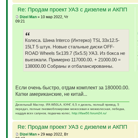
Re: Продам проект УАЗ с дизелем и АКПП
Dizel Man
» 10 мар 2022, Чт
09:21
Колеса. Шина Interco (Интерко) TSL 33x12.5-
15LT 5 штук. Новые стальные диски OFF-
ROAD Wheels 5x139.7 (5x5.5) УАЗ. Из бокса не
выезжали. Примерно 117000.00. + 21000.00 =
138000.00 Собраны и отбалансированны.
Если очень быстро, отдам комплект за 180000.00.
Катки американские, не китай...
Дизельный Мастер. IFA W50LA, КУНГ, 6,5 л дизель, полный привод, 5
передач, полные пневмоблокировки межосевая и межколесная, лебедка,
наддув всех сапунов, подкачка колес.
http://ifaw50.forum24.ru/
Re: Продам проект УАЗ с дизелем и АКПП
Dizel Man
» 29 мар 2022, Вт