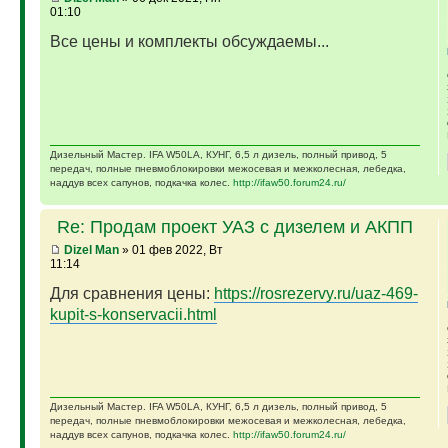
01:10
Все цены и комплекты обсуждаемы...
Дизельный Мастер. IFA W50LA, КУНГ, 6,5 л дизель, полный привод, 5
передач, полные пневмоблокировки межосевая и межколесная, лебедка,
наддув всех сапунов, подкачка колес.
http://ifaw50.forum24.ru/
Re: Продам проект УАЗ с дизелем и АКПП
Dizel Man
» 01 фев 2022, Вт
11:14
Для сравнения цены:
https://rosrezervy.ru/uaz-469-
kupit-s-konservacii.html
Дизельный Мастер. IFA W50LA, КУНГ, 6,5 л дизель, полный привод, 5
передач, полные пневмоблокировки межосевая и межколесная, лебедка,
наддув всех сапунов, подкачка колес.
http://ifaw50.forum24.ru/