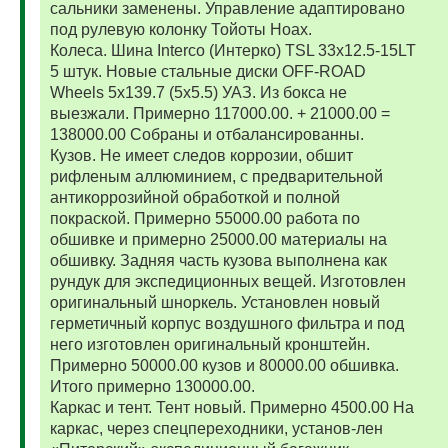
сальники заменены. Управление адаптировано
под рулевую колонку Тойоты Ноах.
Колеса. Шина Interco (Интерко) TSL 33x12.5-15LT
5 штук. Новые стальные диски OFF-ROAD
Wheels 5x139.7 (5x5.5) УАЗ. Из бокса не
выезжали. Примерно 117000.00. + 21000.00 =
138000.00 Собраны и отбалансированны.
Кузов. Не имеет следов коррозии, обшит
рифленым аллюминием, с предварительной
антикоррозийной обработкой и полной
покраской. Примерно 55000.00 работа по
обшивке и примерно 25000.00 материалы на
обшивку. Задняя часть кузова выполнена как
рундук для экспедиционных вещей. Изготовлен
оригинальный шноркель. Установлен новый
герметичный корпус воздушного фильтра и под
него изготовлен оригинальный кронштейн.
Примерно 50000.00 кузов и 80000.00 обшивка.
Итого примерно 130000.00.
Каркас и тент. Тент новый. Примерно 4500.00 На
каркас, через спецпереходники, установ-лен