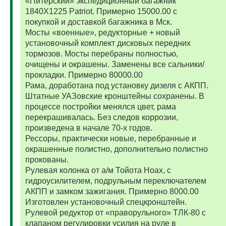
«Питерский» экспедиционный багажник
1840Х1225 Patriot. Примерно 15000.00 с
покупкой и доставкой багажника в Мск.
Мосты «военные», редукторные + новый
установочный комплект дисковых передних
тормозов. Мосты перебраны полностью,
очищены и окрашены. Заменены все сальники/
прокладки. Примерно 80000.00
Рама, доработана под установку дизеля с АКПП.
Штатные УАЗовские кронштейны сохранены. В
процессе постройки менялся цвет, рама
перекрашивалась. Без следов коррозии,
произведена в начале 70-х годов.
Рессоры, практически новые, перебранные и
окрашенные полистно, дополнительно полистно
прокованы.
Рулевая колонка от а/м Тойота Ноах, с
гидроусилителем, подрульным переключателем
АКПП и замком зажигания. Примерно 8000.00
Изготовлен установочный спецкронштейн.
Рулевой редуктор от «праворульного» ТЛК-80 с
клапаном регулировки усилия на руле в