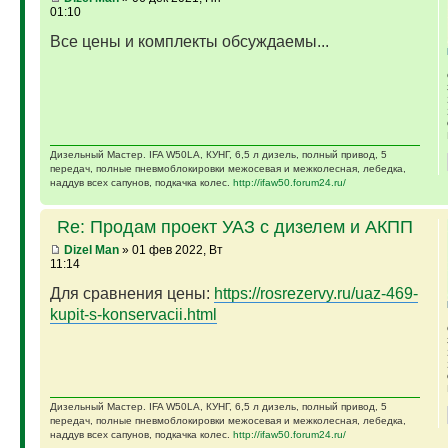
01:10
Все цены и комплекты обсуждаемы...
Дизельный Мастер. IFA W50LA, КУНГ, 6,5 л дизель, полный привод, 5
передач, полные пневмоблокировки межосевая и межколесная, лебедка,
наддув всех сапунов, подкачка колес.
http://ifaw50.forum24.ru/
Re: Продам проект УАЗ с дизелем и АКПП
Dizel Man
» 01 фев 2022, Вт
11:14
Для сравнения цены:
https://rosrezervy.ru/uaz-469-
kupit-s-konservacii.html
Дизельный Мастер. IFA W50LA, КУНГ, 6,5 л дизель, полный привод, 5
передач, полные пневмоблокировки межосевая и межколесная, лебедка,
наддув всех сапунов, подкачка колес.
http://ifaw50.forum24.ru/