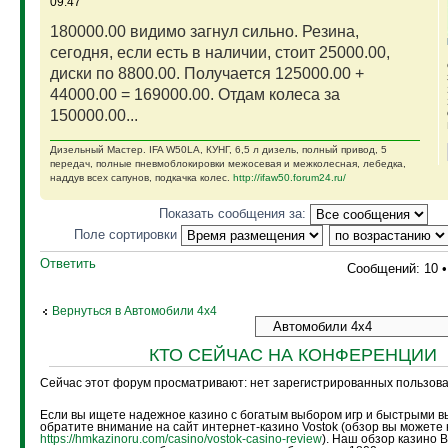
09:47
180000.00 видимо загнул сильно. Резина,
сегодня, если есть в наличии, стоит 25000.00,
диски по 8800.00. Получается 125000.00 +
44000.00 = 169000.00. Отдам колеса за
150000.00...
Дизельный Мастер. IFA W50LA, КУНГ, 6,5 л дизель, полный привод, 5
передач, полные пневмоблокировки межосевая и межколесная, лебедка,
наддув всех сапунов, подкачка колес.
http://ifaw50.forum24.ru/
Показать сообщения за:
Поле сортировки
Ответить
Сообщений: 10 
Вернуться в Автомобили 4х4
КТО СЕЙЧАС НА КОНФЕРЕНЦИИ
Сейчас этот форум просматривают: нет зарегистрированных пользоват
Если вы ищете надежное казино с богатым выбором игр и быстрыми в
обратите внимание на сайт интернет-казино Vostok (обзор вы можете 
https://hmkazinoru.com/casino/vostok-casino-review
). Наш обзор казино 