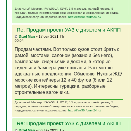
Дизельный Мастер. IFA W50LA, КУНГ, 6,5 л дизель, полный привод, 5
передач, полные пневмоблокировки межосевая и межколесная, лебедка,
наддув всех сапунов, подкачка колес.
http://ifaw50.forum24.ru/
Re: Продам проект УАЗ с дизелем и АКПП
Dizel Man
» 17 сен 2021, Пт
00:04
Продам частями. Вот только кузов стоит брать с
рамой, мостами, салоном (можно и без него),
бамперами, сиденьями и доками, в которые
сиденья и бампера уже вписаны. Рассмотрю
адекватные предложения. Обменяю. Нужны ЖД/
морские контейнеры 12 и 40 футов (6 или 12
метров). Интересны турецкие, разборные
строительные вагончики...
Дизельный Мастер. IFA W50LA, КУНГ, 6,5 л дизель, полный привод, 5
передач, полные пневмоблокировки межосевая и межколесная, лебедка,
наддув всех сапунов, подкачка колес.
http://ifaw50.forum24.ru/
Re: Продам проект УАЗ с дизелем и АКПП
Dizel Man
» 06 дек 2021, Пн