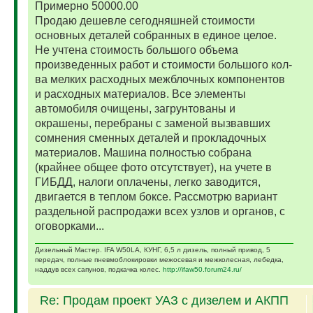
Примерно 50000.00
Продаю дешевле сегодняшней стоимости
основных деталей собранных в единое целое.
Не учтена стоимость большого объема
произведенных работ и стоимости большого кол-
ва мелких расходных межблочных компонентов
и расходных материалов. Все элементы
автомобиля очищены, загрунтованы и
окрашены, перебраны с заменой вызвавших
сомнения сменных деталей и прокладочных
материалов. Машина полностью собрана
(крайнее общее фото отсутствует), на учете в
ГИБДД, налоги оплачены, легко заводится,
двигается в теплом боксе. Рассмотрю вариант
раздельной распродажи всех узлов и органов, с
оговорками...
Дизельный Мастер. IFA W50LA, КУНГ, 6,5 л дизель, полный привод, 5
передач, полные пневмоблокировки межосевая и межколесная, лебедка,
наддув всех сапунов, подкачка колес.
http://ifaw50.forum24.ru/
Re: Продам проект УАЗ с дизелем и АКПП