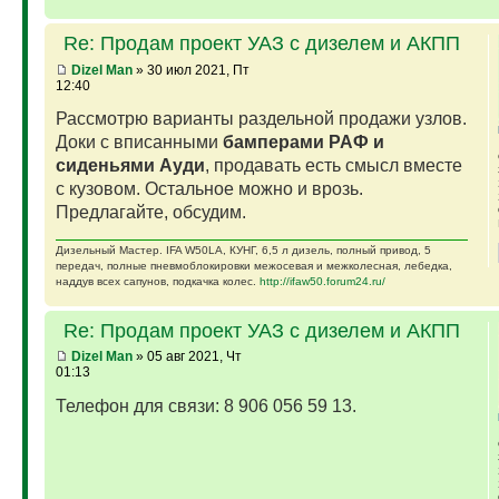
Re: Продам проект УАЗ с дизелем и АКПП
Dizel Man
» 30 июл 2021, Пт
12:40
Рассмотрю варианты раздельной продажи узлов.
Доки с вписанными
бамперами РАФ и
сиденьями Ауди
, продавать есть смысл вместе
с кузовом. Остальное можно и врозь.
Предлагайте, обсудим.
Дизельный Мастер. IFA W50LA, КУНГ, 6,5 л дизель, полный привод, 5
передач, полные пневмоблокировки межосевая и межколесная, лебедка,
наддув всех сапунов, подкачка колес.
http://ifaw50.forum24.ru/
Re: Продам проект УАЗ с дизелем и АКПП
Dizel Man
» 05 авг 2021, Чт
01:13
Телефон для связи: 8 906 056 59 13.