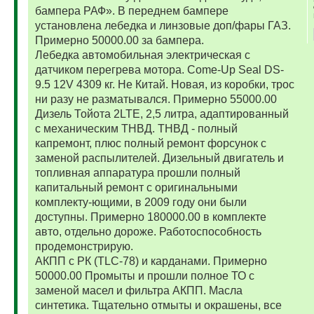
бампера РАФ». В переднем бампере
установлена лебедка и линзовые доп/фары ГАЗ.
Примерно 50000.00 за бампера.
Лебедка автомобильная электрическая с
датчиком перегрева мотора. Come-Up Seal DS-
9.5 12V 4309 кг. Не Китай. Новая, из коробки, трос
ни разу не разматывался. Примерно 55000.00
Дизель Тойота 2LTE, 2,5 литра, адаптированный
с механическим ТНВД. ТНВД - полный
капремонт, плюс полный ремонт форсунок с
заменой распылителей. Дизельный двигатель и
топливная аппаратура прошли полный
капитальный ремонт с оригинальными
комплекту-ющими, в 2009 году они были
доступны. Примерно 180000.00 в комплекте
авто, отдельно дороже. Работоспособность
продемонстрирую.
АКПП с РК (TLC-78) и карданами. Примерно
50000.00 Промыты и прошли полное ТО с
заменой масел и фильтра АКПП. Масла
синтетика. Тщательно отмыты и окрашены, все