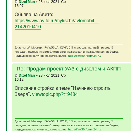
Dizel Man
» 28 июл 2021, Ср
16:07
Объява на Авито:
https://www.avito.ru/mytischi/avtomobil ...
2142010410
Дизельный Мастер. IFA W50LA, КУНГ, 6,5 л дизель, полный привод, 5
передач, полные пневмоблокировки межосевая и межколесная, лебедка,
наддув всех сапунов, подкачка колес.
http://ifaw50.forum24.ru/
Re: Продам проект УАЗ с дизелем и АКПП
Dizel Man
» 28 июл 2021, Ср
16:12
Описание стройки в теме "Начинаю строить
Зверя".
viewtopic.php?t=9484
Дизельный Мастер. IFA W50LA, КУНГ, 6,5 л дизель, полный привод, 5
передач, полные пневмоблокировки межосевая и межколесная, лебедка,
наддув всех сапунов, подкачка колес.
http://ifaw50.forum24.ru/