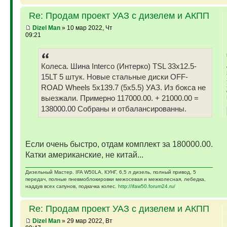
Re: Продам проект УАЗ с дизелем и АКПП
Dizel Man
» 10 мар 2022, Чт
09:21
Колеса. Шина Interco (Интерко) TSL 33x12.5-
15LT 5 штук. Новые стальные диски OFF-
ROAD Wheels 5x139.7 (5x5.5) УАЗ. Из бокса не
выезжали. Примерно 117000.00. + 21000.00 =
138000.00 Собраны и отбалансированны.
Если очень быстро, отдам комплект за 180000.00.
Катки американские, не китай...
Дизельный Мастер. IFA W50LA, КУНГ, 6,5 л дизель, полный привод, 5
передач, полные пневмоблокировки межосевая и межколесная, лебедка,
наддув всех сапунов, подкачка колес.
http://ifaw50.forum24.ru/
Re: Продам проект УАЗ с дизелем и АКПП
Dizel Man
» 29 мар 2022, Вт