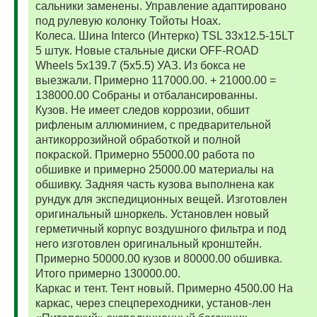
сальники заменены. Управление адаптировано
под рулевую колонку Тойоты Ноах.
Колеса. Шина Interco (Интерко) TSL 33x12.5-15LT
5 штук. Новые стальные диски OFF-ROAD
Wheels 5x139.7 (5x5.5) УАЗ. Из бокса не
выезжали. Примерно 117000.00. + 21000.00 =
138000.00 Собраны и отбалансированны.
Кузов. Не имеет следов коррозии, обшит
рифленым аллюминием, с предварительной
антикоррозийной обработкой и полной
покраской. Примерно 55000.00 работа по
обшивке и примерно 25000.00 материалы на
обшивку. Задняя часть кузова выполнена как
рундук для экспедиционных вещей. Изготовлен
оригинальный шноркель. Установлен новый
герметичный корпус воздушного фильтра и под
него изготовлен оригинальный кронштейн.
Примерно 50000.00 кузов и 80000.00 обшивка.
Итого примерно 130000.00.
Каркас и тент. Тент новый. Примерно 4500.00 На
каркас, через спецпереходники, установ-лен