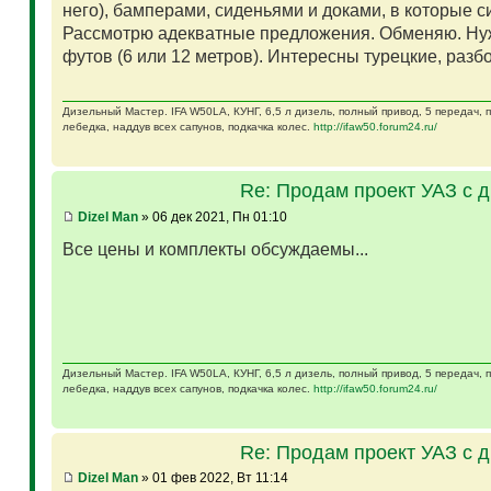
него), бамперами, сиденьями и доками, в которые 
Рассмотрю адекватные предложения. Обменяю. Ну
футов (6 или 12 метров). Интересны турецкие, разб
Дизельный Мастер. IFA W50LA, КУНГ, 6,5 л дизель, полный привод, 5 передач,
лебедка, наддув всех сапунов, подкачка колес.
http://ifaw50.forum24.ru/
Re: Продам проект УАЗ с 
Dizel Man
» 06 дек 2021, Пн 01:10
Все цены и комплекты обсуждаемы...
Дизельный Мастер. IFA W50LA, КУНГ, 6,5 л дизель, полный привод, 5 передач,
лебедка, наддув всех сапунов, подкачка колес.
http://ifaw50.forum24.ru/
Re: Продам проект УАЗ с 
Dizel Man
» 01 фев 2022, Вт 11:14