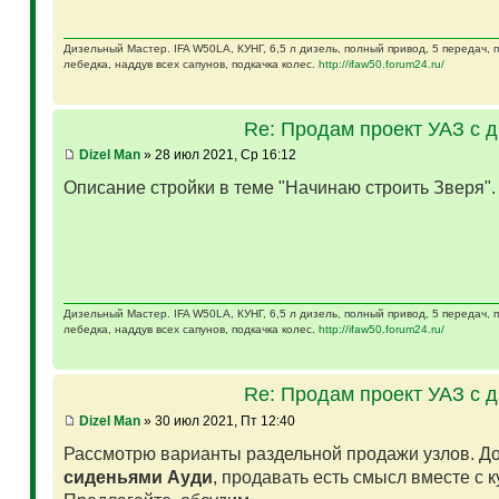
Дизельный Мастер. IFA W50LA, КУНГ, 6,5 л дизель, полный привод, 5 передач,
лебедка, наддув всех сапунов, подкачка колес.
http://ifaw50.forum24.ru/
Re: Продам проект УАЗ с 
Dizel Man
» 28 июл 2021, Ср 16:12
Описание стройки в теме "Начинаю строить Зверя"
Дизельный Мастер. IFA W50LA, КУНГ, 6,5 л дизель, полный привод, 5 передач,
лебедка, наддув всех сапунов, подкачка колес.
http://ifaw50.forum24.ru/
Re: Продам проект УАЗ с 
Dizel Man
» 30 июл 2021, Пт 12:40
Рассмотрю варианты раздельной продажи узлов. Д
сиденьями Ауди
, продавать есть смысл вместе с 