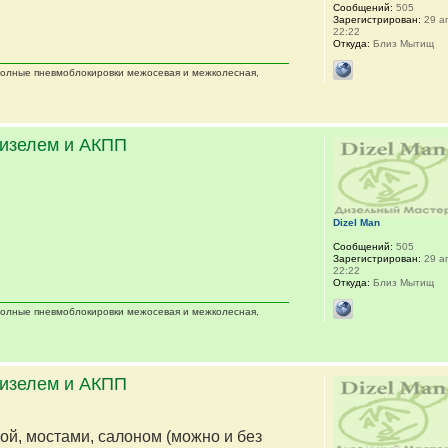
Сообщений:
505
Зарегистрирован:
29 ап
22:22
Откуда:
Близ Мытищ
 полные пневмоблокировки межосевая и межколесная,
дизелем и АКПП
Dizel Man
Сообщений:
505
Зарегистрирован:
29 ап
22:22
Откуда:
Близ Мытищ
 полные пневмоблокировки межосевая и межколесная,
дизелем и АКПП
мой, мостами, салоном (можно и без