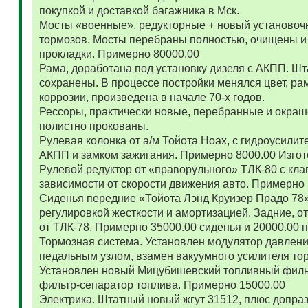
покупкой и доставкой багажника в Мск.
Мосты «военные», редукторные + новый установоч
тормозов. Мосты перебраны полностью, очищены и
прокладки. Примерно 80000.00
Рама, доработана под установку дизеля с АКПП. 
сохранены. В процессе постройки менялся цвет, ра
коррозии, произведена в начале 70-х годов.
Рессоры, практически новые, перебранные и окраш
полистно прокованы.
Рулевая колонка от а/м Тойота Ноах, с гидроусил
АКПП и замком зажигания. Примерно 8000.00 Изго
Рулевой редуктор от «праворульного» ТЛК-80 с кла
зависимости от скорости движения авто. Примерно
Сиденья передние «Тойота Лэнд Круизер Прадо 78
регулировкой жесткости и амортизацией. Задние, о
от ТЛК-78. Примерно 35000.00 сиденья и 20000.00
Тормозная система. Установлен модулятор давлени
педальным узлом, взамен вакуумного усилителя то
Установлен новый Мицубишевский топливный фильт
фильтр-сепаратор топлива. Примерно 15000.00
Электрика. Штатный новый жгут 31512, плюс допраз