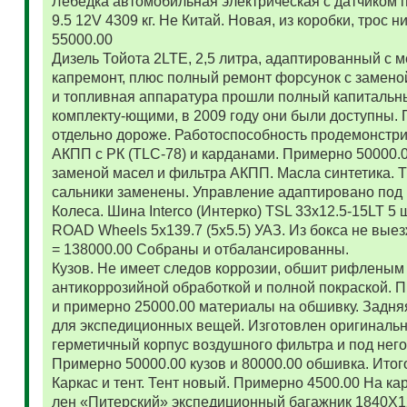
Лебедка автомобильная электрическая с датчиком 
9.5 12V 4309 кг. Не Китай. Новая, из коробки, трос
55000.00
Дизель Тойота 2LTE, 2,5 литра, адаптированный с
капремонт, плюс полный ремонт форсунок с замено
и топливная аппаратура прошли полный капитальн
комплекту-ющими, в 2009 году они были доступны. 
отдельно дороже. Работоспособность продемонстр
АКПП с РК (TLC-78) и карданами. Примерно 50000.
заменой масел и фильтра АКПП. Масла синтетика. 
сальники заменены. Управление адаптировано под 
Колеса. Шина Interco (Интерко) TSL 33x12.5-15LT 5
ROAD Wheels 5x139.7 (5x5.5) УАЗ. Из бокса не вые
= 138000.00 Собраны и отбалансированны.
Кузов. Не имеет следов коррозии, обшит рифленым
антикоррозийной обработкой и полной покраской. 
и примерно 25000.00 материалы на обшивку. Задняя
для экспедиционных вещей. Изготовлен оригиналь
герметичный корпус воздушного фильтра и под нег
Примерно 50000.00 кузов и 80000.00 обшивка. Итог
Каркас и тент. Тент новый. Примерно 4500.00 На ка
лен «Питерский» экспедиционный багажник 1840Х122