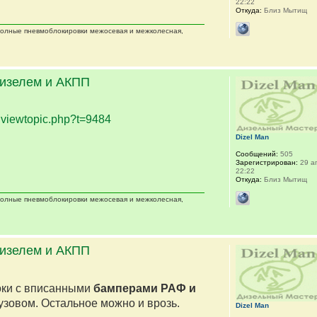
22:22
Откуда:
Близ Мытищ
 полные пневмоблокировки межосевая и межколесная,
дизелем и АКПП
.
viewtopic.php?t=9484
Dizel Man
Сообщений:
505
Зарегистрирован:
29 ап
22:22
Откуда:
Близ Мытищ
 полные пневмоблокировки межосевая и межколесная,
дизелем и АКПП
оки с вписанными
бамперами РАФ и
кузовом. Остальное можно и врозь.
Dizel Man