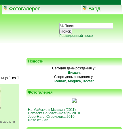
Фотогалерея
Вход
Расширенный поиск
Новости
Сегодня день рождения у :
Димыч
.
Скоро день рождения у :
аница
1
из
1
Roman
,
Moguka
,
Docter
Фотогалерея
На Майские в Мышкин (2011)
Псковская область ноябрь 2010
Jeep-Hard: Стрельчиха 2010
Фото от Gan
р 2004, Чт