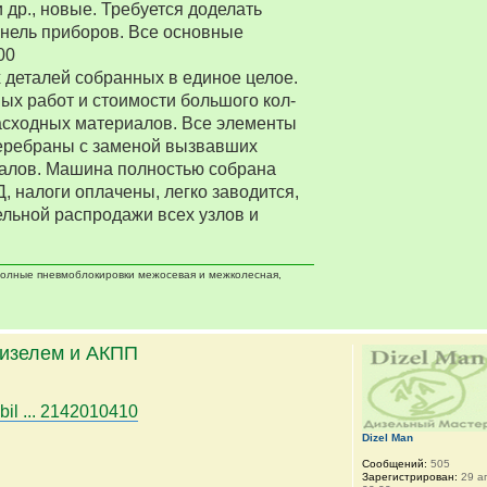
 др., новые. Требуется доделать
нель приборов. Все основные
00
деталей собранных в единое целое.
ых работ и стоимости большого кол-
асходных материалов. Все элементы
еребраны с заменой вызвавших
алов. Машина полностью собрана
Д, налоги оплачены, легко заводится,
ельной распродажи всех узлов и
 полные пневмоблокировки межосевая и межколесная,
дизелем и АКПП
bil ... 2142010410
Dizel Man
Сообщений:
505
Зарегистрирован:
29 ап