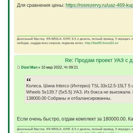
Для сравнения цены:
https://rosrezervy.ru/uaz-469-kup
Дизельный Мастер. IFA W50LA, КУНГ, 6,5 л дизель, полный привод, 5 передач,
лебедка, наддув всех сапунов, подкачка колес.
http://ifaw50.forum24.ru/
Re: Продам проект УАЗ с 
Dizel Man
» 10 мар 2022, Чт 09:21
Колеса. Шина Interco (Интерко) TSL 33x12.5-15LT
Wheels 5x139.7 (5x5.5) УАЗ. Из бокса не выезжали.
138000.00 Собраны и отбалансированны.
Если очень быстро, отдам комплект за 180000.00. Ка
Дизельный Мастер. IFA W50LA, КУНГ, 6,5 л дизель, полный привод, 5 передач,