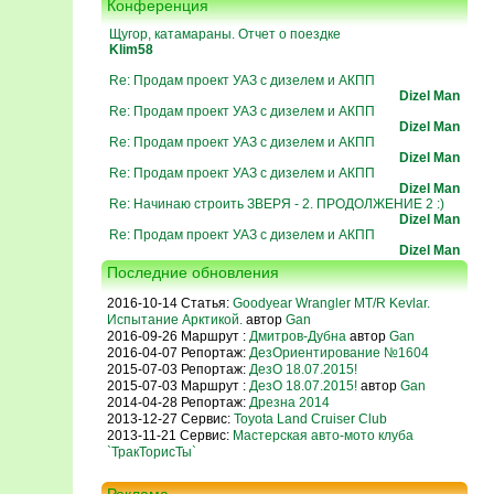
Конференция
Щугор, катамараны. Отчет о поездке
Klim58
Re: Продам проект УАЗ с дизелем и АКПП
Dizel Man
Re: Продам проект УАЗ с дизелем и АКПП
Dizel Man
Re: Продам проект УАЗ с дизелем и АКПП
Dizel Man
Re: Продам проект УАЗ с дизелем и АКПП
Dizel Man
Re: Начинаю строить ЗВЕРЯ - 2. ПРОДОЛЖЕНИЕ 2 :)
Dizel Man
Re: Продам проект УАЗ с дизелем и АКПП
Dizel Man
Последние обновления
2016-10-14 Статья:
Goodyear Wrangler MT/R Kevlar.
Испытание Арктикой.
автор
Gan
2016-09-26 Маршрут :
Дмитров-Дубна
автор
Gan
2016-04-07 Репортаж:
ДезОриентирование №1604
2015-07-03 Репортаж:
ДезО 18.07.2015!
2015-07-03 Маршрут :
ДезО 18.07.2015!
автор
Gan
2014-04-28 Репортаж:
Дрезна 2014
2013-12-27 Сервис:
Toyota Land Cruiser Club
2013-11-21 Сервис:
Мастерская авто-мото клуба
`ТракТорисТы`