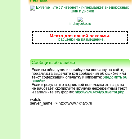
Реклама
findmybike.ru
Место для вашей рекламы.
расценки на размещение.
Сообщить об ошибке
Если вы обнаружили ошибку или опечатку на сайте,
пожалуйста выделите код сообшения об ошибке или
текст содержащий опечатку и кликните:
Уведомить об
ошибке.
Если в результате возникшей неполадки эта ссылка
не работает, скопируйте вручную некорректный текст
и заполните эту форму:
http://www.4x4typ.ru/error.php
watch:
server_name => http://www.4x4typ.ru