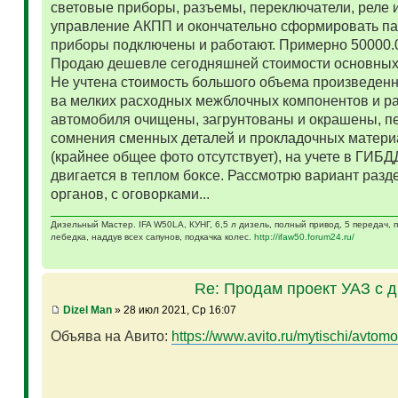
световые приборы, разъемы, переключатели, реле и
управление АКПП и окончательно сформировать па
приборы подключены и работают. Примерно 50000.
Продаю дешевле сегодняшней стоимости основных 
Не учтена стоимость большого объема произведенн
ва мелких расходных межблочных компонентов и р
автомобиля очищены, загрунтованы и окрашены, п
сомнения сменных деталей и прокладочных матери
(крайнее общее фото отсутствует), на учете в ГИБД
двигается в теплом боксе. Рассмотрю вариант разд
органов, с оговорками...
Дизельный Мастер. IFA W50LA, КУНГ, 6,5 л дизель, полный привод, 5 передач,
лебедка, наддув всех сапунов, подкачка колес.
http://ifaw50.forum24.ru/
Re: Продам проект УАЗ с 
Dizel Man
» 28 июл 2021, Ср 16:07
Объява на Авито:
https://www.avito.ru/mytischi/avtomo