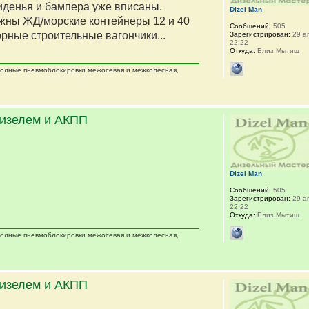
сиденья и бампера уже вписаны.
Dizel Man
жны ЖД/морские контейнеры 12 и 40
Сообщений:
505
орные строительные вагончики...
Зарегистрирован:
29 ап
22:22
Откуда:
Близ Мытищ
 полные пневмоблокировки межосевая и межколесная,
дизелем и АКПП
Dizel Man
Сообщений:
505
Зарегистрирован:
29 ап
22:22
Откуда:
Близ Мытищ
 полные пневмоблокировки межосевая и межколесная,
дизелем и АКПП