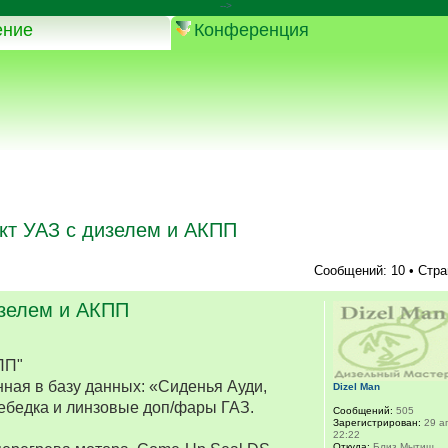
-->
ение
Конференция
кт УАЗ с дизелем и АКПП
Сообщений: 10 • Стр
изелем и АКПП
ПП"
ная в базу данных: «Сиденья Ауди,
Dizel Man
ебедка и линзовые доп/фары ГАЗ.
Сообщений:
505
Зарегистрирован:
29 ап
22:22
Откуда:
Близ Мытищ