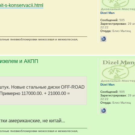
it-s-konservacii.html
Dizel Man
Сообщений:
505
Зарегистрирован:
29 ап
22:22
Откуда:
Близ Мытищ
 полные пневмоблокировки межосевая и межколесная,
дизелем и АКПП
Dizel Man
 5 штук. Новые стальные диски OFF-ROAD
Сообщений:
505
 Примерно 117000.00. + 21000.00 =
Зарегистрирован:
29 ап
22:22
Откуда:
Близ Мытищ
тки американские, не китай...
 полные пневмоблокировки межосевая и межколесная,