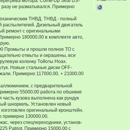
перегрева мотора. Come-Up Seal DS-
 ни разу не разматывался. Примерно
 механическим ТНВД. ТНВД - полный
й распылителей. Дизельный двигатель
ый ремонт с оригинальными
Примерно 180000.00 в комплекте авто,
ирую.
00 Промыты и прошли полное ТО с
Тщательно отмыты и окрашены, все
рулевую колонку Тойоты Ноах.
 штук. Новые стальные диски OFF-
зжали. Примерно 117000.00. + 21000.00
 аллюминием, с предварительной
Примерно 55000.00 работа по обшивке
 часть кузова выполнена как рундук
ный шноркель. Установлен новый
о изготовлен оригинальный кронштейн.
о примерно 130000.00.
ркас, через спецпереходники, установ-
5 Patriot. Примерно 15000.00 с