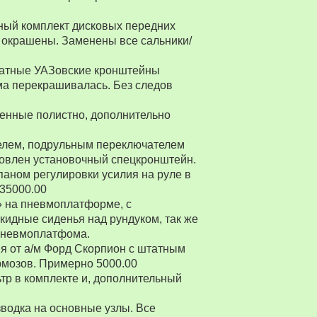
ный комплект дисковых передних
 окрашены. Заменены все сальники/
Штатные УАЗовские кронштейны
ма перекрашивалась. Без следов
енные полистно, дополнительно
ителем, подрульным переключателем
товлен установочный спецкронштейн.
паном регулировки усилия на руле в
 35000.00
» на пневмоплатформе, с
ткидные сиденья над рундуком, так же
 пневмоплатфома.
я от а/м Форд Скорпион с штатным
рмозов. Примерно 5000.00
р в комплекте и, дополнительный
водка на основные узлы. Все