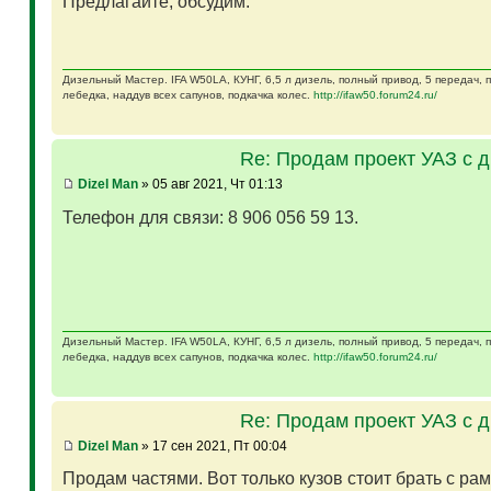
Предлагайте, обсудим.
Дизельный Мастер. IFA W50LA, КУНГ, 6,5 л дизель, полный привод, 5 передач,
лебедка, наддув всех сапунов, подкачка колес.
http://ifaw50.forum24.ru/
Re: Продам проект УАЗ с 
Dizel Man
» 05 авг 2021, Чт 01:13
Телефон для связи: 8 906 056 59 13.
Дизельный Мастер. IFA W50LA, КУНГ, 6,5 л дизель, полный привод, 5 передач,
лебедка, наддув всех сапунов, подкачка колес.
http://ifaw50.forum24.ru/
Re: Продам проект УАЗ с 
Dizel Man
» 17 сен 2021, Пт 00:04
Продам частями. Вот только кузов стоит брать с ра