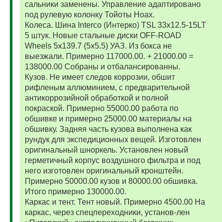
сальники заменены. Управление адаптировано
под рулевую колонку Тойоты Ноах.
Колеса. Шина Interco (Интерко) TSL 33x12.5-15LT
5 штук. Новые стальные диски OFF-ROAD
Wheels 5x139.7 (5x5.5) УАЗ. Из бокса не
выезжали. Примерно 117000.00. + 21000.00 =
138000.00 Собраны и отбалансированны.
Кузов. Не имеет следов коррозии, обшит
рифленым аллюминием, с предварительной
антикоррозийной обработкой и полной
покраской. Примерно 55000.00 работа по
обшивке и примерно 25000.00 материалы на
обшивку. Задняя часть кузова выполнена как
рундук для экспедиционных вещей. Изготовлен
оригинальный шноркель. Установлен новый
герметичный корпус воздушного фильтра и под
него изготовлен оригинальный кронштейн.
Примерно 50000.00 кузов и 80000.00 обшивка.
Итого примерно 130000.00.
Каркас и тент. Тент новый. Примерно 4500.00 На
каркас, через спецпереходники, установ-лен