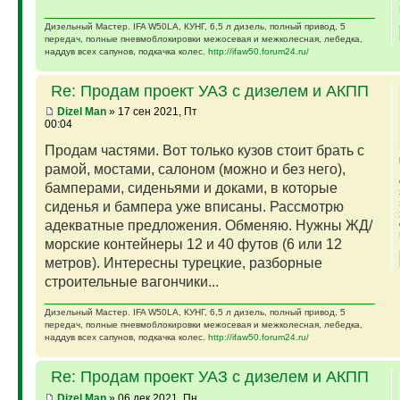
Дизельный Мастер. IFA W50LA, КУНГ, 6,5 л дизель, полный привод, 5
передач, полные пневмоблокировки межосевая и межколесная, лебедка,
наддув всех сапунов, подкачка колес.
http://ifaw50.forum24.ru/
Re: Продам проект УАЗ с дизелем и АКПП
Dizel Man
» 17 сен 2021, Пт
00:04
Продам частями. Вот только кузов стоит брать с
рамой, мостами, салоном (можно и без него),
бамперами, сиденьями и доками, в которые
сиденья и бампера уже вписаны. Рассмотрю
адекватные предложения. Обменяю. Нужны ЖД/
морские контейнеры 12 и 40 футов (6 или 12
метров). Интересны турецкие, разборные
строительные вагончики...
Дизельный Мастер. IFA W50LA, КУНГ, 6,5 л дизель, полный привод, 5
передач, полные пневмоблокировки межосевая и межколесная, лебедка,
наддув всех сапунов, подкачка колес.
http://ifaw50.forum24.ru/
Re: Продам проект УАЗ с дизелем и АКПП
Dizel Man
» 06 дек 2021, Пн