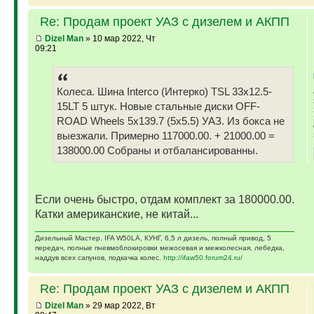
Re: Продам проект УАЗ с дизелем и АКПП
Dizel Man
» 10 мар 2022, Чт
09:21
Колеса. Шина Interco (Интерко) TSL 33x12.5-
15LT 5 штук. Новые стальные диски OFF-
ROAD Wheels 5x139.7 (5x5.5) УАЗ. Из бокса не
выезжали. Примерно 117000.00. + 21000.00 =
138000.00 Собраны и отбалансированны.
Если очень быстро, отдам комплект за 180000.00.
Катки американские, не китай...
Дизельный Мастер. IFA W50LA, КУНГ, 6,5 л дизель, полный привод, 5
передач, полные пневмоблокировки межосевая и межколесная, лебедка,
наддув всех сапунов, подкачка колес.
http://ifaw50.forum24.ru/
Re: Продам проект УАЗ с дизелем и АКПП
Dizel Man
» 29 мар 2022, Вт