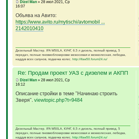
Dizel Man
» 28 июл 2021, Ср
16:07
Объява на Авито:
https://www.avito.ru/mytischi/avtomobil ...
2142010410
Дизельный Мастер. IFA W50LA, КУНГ, 6,5 л дизель, полный привод, 5
передач, полные пневмоблокировки межосевая и межколесная, лебедка,
наддув всех сапунов, подкачка колес.
http://ifaw50.forum24.ru/
Re: Продам проект УАЗ с дизелем и АКПП
Dizel Man
» 28 июл 2021, Ср
16:12
Описание стройки в теме "Начинаю строить
Зверя".
viewtopic.php?t=9484
Дизельный Мастер. IFA W50LA, КУНГ, 6,5 л дизель, полный привод, 5
передач, полные пневмоблокировки межосевая и межколесная, лебедка,
наддув всех сапунов, подкачка колес.
http://ifaw50.forum24.ru/