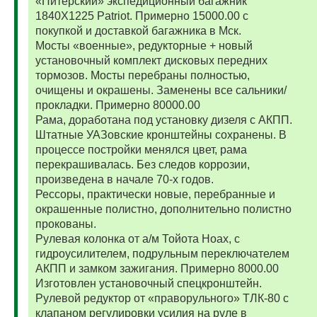
«Питерский» экспедиционный багажник
1840Х1225 Patriot. Примерно 15000.00 с
покупкой и доставкой багажника в Мск.
Мосты «военные», редукторные + новый
установочный комплект дисковых передних
тормозов. Мосты перебраны полностью,
очищены и окрашены. Заменены все сальники/
прокладки. Примерно 80000.00
Рама, доработана под установку дизеля с АКПП.
Штатные УАЗовские кронштейны сохранены. В
процессе постройки менялся цвет, рама
перекрашивалась. Без следов коррозии,
произведена в начале 70-х годов.
Рессоры, практически новые, перебранные и
окрашенные полистно, дополнительно полистно
прокованы.
Рулевая колонка от а/м Тойота Ноах, с
гидроусилителем, подрульным переключателем
АКПП и замком зажигания. Примерно 8000.00
Изготовлен установочный спецкронштейн.
Рулевой редуктор от «праворульного» ТЛК-80 с
клапаном регулировки усилия на руле в