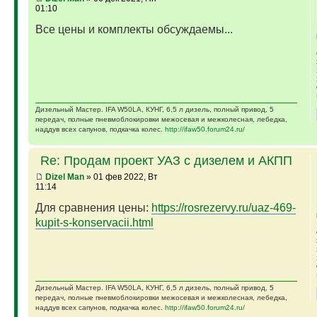
01:10
Все цены и комплекты обсуждаемы...
Дизельный Мастер. IFA W50LA, КУНГ, 6,5 л дизель, полный привод, 5
передач, полные пневмоблокировки межосевая и межколесная, лебедка,
наддув всех сапунов, подкачка колес.
http://ifaw50.forum24.ru/
Re: Продам проект УАЗ с дизелем и АКПП
Dizel Man
» 01 фев 2022, Вт
11:14
Для сравнения цены:
https://rosrezervy.ru/uaz-469-
kupit-s-konservacii.html
Дизельный Мастер. IFA W50LA, КУНГ, 6,5 л дизель, полный привод, 5
передач, полные пневмоблокировки межосевая и межколесная, лебедка,
наддув всех сапунов, подкачка колес.
http://ifaw50.forum24.ru/