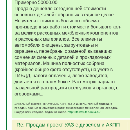
Примерно 50000.00
Продаю дешевле сегодняшней стоимости
основных деталей собранных в единое целое.
Не учтена стоимость большого объема
произведенных работ и стоимости большого кол-
ва мелких расходных межблочных компонентов
и расходных материалов. Все элементы
автомобиля очищены, загрунтованы и
окрашены, перебраны с заменой вызвавших
сомнения сменных деталей и прокладочных
материалов. Машина полностью собрана
(крайнее общее фото отсутствует), на учете в
ГИБДД, налоги оплачены, легко заводится,
двигается в теплом боксе. Рассмотрю вариант
раздельной распродажи всех узлов и органов, с
оговорками...
Дизельный Мастер. IFA W50LA, КУНГ, 6,5 л дизель, полный привод, 5
передач, полные пневмоблокировки межосевая и межколесная, лебедка,
наддув всех сапунов, подкачка колес.
http://ifaw50.forum24.ru/
Re: Продам проект УАЗ с дизелем и АКПП