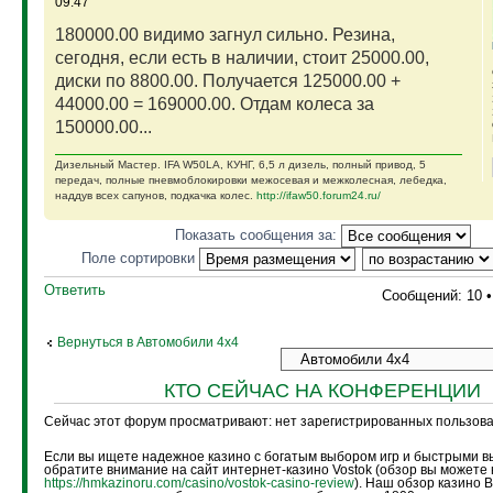
09:47
180000.00 видимо загнул сильно. Резина,
сегодня, если есть в наличии, стоит 25000.00,
диски по 8800.00. Получается 125000.00 +
44000.00 = 169000.00. Отдам колеса за
150000.00...
Дизельный Мастер. IFA W50LA, КУНГ, 6,5 л дизель, полный привод, 5
передач, полные пневмоблокировки межосевая и межколесная, лебедка,
наддув всех сапунов, подкачка колес.
http://ifaw50.forum24.ru/
Показать сообщения за:
Поле сортировки
Ответить
Сообщений: 10 
Вернуться в Автомобили 4х4
КТО СЕЙЧАС НА КОНФЕРЕНЦИИ
Сейчас этот форум просматривают: нет зарегистрированных пользоват
Если вы ищете надежное казино с богатым выбором игр и быстрыми в
обратите внимание на сайт интернет-казино Vostok (обзор вы можете 
https://hmkazinoru.com/casino/vostok-casino-review
). Наш обзор казино 