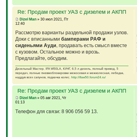
Re: Продам проект УАЗ с дизелем и АКПП
Dizel Man
» 30 июл 2021, Пт
12:40
Рассмотрю варианты раздельной продажи узлов.
Доки с вписанными
бамперами РАФ и
сиденьями Ауди
, продавать есть смысл вместе
с кузовом. Остальное можно и врозь.
Предлагайте, обсудим.
Дизельный Мастер. IFA W50LA, КУНГ, 6,5 л дизель, полный привод, 5
передач, полные пневмоблокировки межосевая и межколесная, лебедка,
наддув всех сапунов, подкачка колес.
http://ifaw50.forum24.ru/
Re: Продам проект УАЗ с дизелем и АКПП
Dizel Man
» 05 авг 2021, Чт
01:13
Телефон для связи: 8 906 056 59 13.