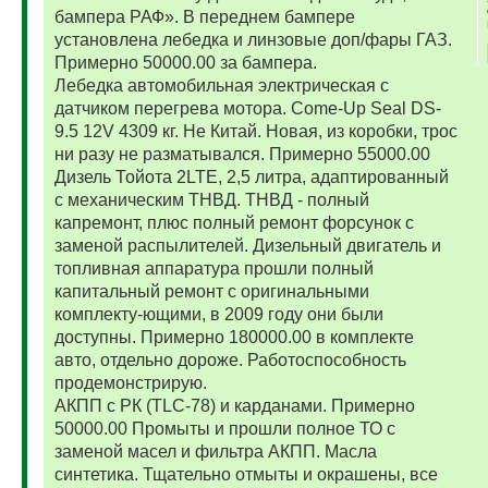
бампера РАФ». В переднем бампере
установлена лебедка и линзовые доп/фары ГАЗ.
Примерно 50000.00 за бампера.
Лебедка автомобильная электрическая с
датчиком перегрева мотора. Come-Up Seal DS-
9.5 12V 4309 кг. Не Китай. Новая, из коробки, трос
ни разу не разматывался. Примерно 55000.00
Дизель Тойота 2LTE, 2,5 литра, адаптированный
с механическим ТНВД. ТНВД - полный
капремонт, плюс полный ремонт форсунок с
заменой распылителей. Дизельный двигатель и
топливная аппаратура прошли полный
капитальный ремонт с оригинальными
комплекту-ющими, в 2009 году они были
доступны. Примерно 180000.00 в комплекте
авто, отдельно дороже. Работоспособность
продемонстрирую.
АКПП с РК (TLC-78) и карданами. Примерно
50000.00 Промыты и прошли полное ТО с
заменой масел и фильтра АКПП. Масла
синтетика. Тщательно отмыты и окрашены, все