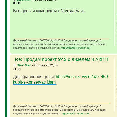
01:10
Все цены и комплекты обсуждаемы...
Дизельный Мастер. IFA W50LA, КУНГ, 6,5 л дизель, полный привод, 5
передач, полные пневмоблокировки межосевая и межколесная, лебедка,
наддув всех сапунов, подкачка колес.
http://ifaw50.forum24.ru/
Re: Продам проект УАЗ с дизелем и АКПП
Dizel Man
» 01 фев 2022, Вт
11:14
Для сравнения цены:
https://rosrezervy.ru/uaz-469-
kupit-s-konservacii.html
Дизельный Мастер. IFA W50LA, КУНГ, 6,5 л дизель, полный привод, 5
передач, полные пневмоблокировки межосевая и межколесная, лебедка,
наддув всех сапунов, подкачка колес.
http://ifaw50.forum24.ru/