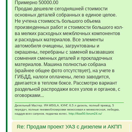
Примерно 50000.00
Продаю дешевле сегодняшней стоимости
основных деталей собранных в единое целое.
Не учтена стоимость большого объема
произведенных работ и стоимости большого кол-
ва мелких расходных межблочных компонентов
и расходных материалов. Все элементы
автомобиля очищены, загрунтованы и
окрашены, перебраны с заменой вызвавших
сомнения сменных деталей и прокладочных
материалов. Машина полностью собрана
(крайнее общее фото отсутствует), на учете в
ГИБДД, налоги оплачены, легко заводится,
двигается в теплом боксе. Рассмотрю вариант
раздельной распродажи всех узлов и органов, с
оговорками...
Дизельный Мастер. IFA W50LA, КУНГ, 6,5 л дизель, полный привод, 5
передач, полные пневмоблокировки межосевая и межколесная, лебедка,
наддув всех сапунов, подкачка колес.
http://ifaw50.forum24.ru/
Re: Продам проект УАЗ с дизелем и АКПП