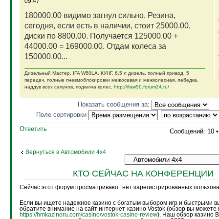
09:47
180000.00 видимо загнул сильно. Резина,
сегодня, если есть в наличии, стоит 25000.00,
диски по 8800.00. Получается 125000.00 +
44000.00 = 169000.00. Отдам колеса за
150000.00...
Дизельный Мастер. IFA W50LA, КУНГ, 6,5 л дизель, полный привод, 5
передач, полные пневмоблокировки межосевая и межколесная, лебедка,
наддув всех сапунов, подкачка колес.
http://ifaw50.forum24.ru/
Показать сообщения за:
Поле сортировки
Ответить
Сообщений: 10 
Вернуться в Автомобили 4х4
КТО СЕЙЧАС НА КОНФЕРЕНЦИИ
Сейчас этот форум просматривают: нет зарегистрированных пользоват
Если вы ищете надежное казино с богатым выбором игр и быстрыми в
обратите внимание на сайт интернет-казино Vostok (обзор вы можете 
https://hmkazinoru.com/casino/vostok-casino-review
). Наш обзор казино 