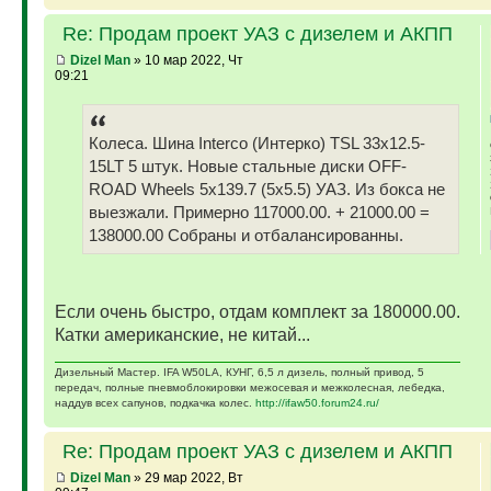
Re: Продам проект УАЗ с дизелем и АКПП
Dizel Man
» 10 мар 2022, Чт
09:21
Колеса. Шина Interco (Интерко) TSL 33x12.5-
15LT 5 штук. Новые стальные диски OFF-
ROAD Wheels 5x139.7 (5x5.5) УАЗ. Из бокса не
выезжали. Примерно 117000.00. + 21000.00 =
138000.00 Собраны и отбалансированны.
Если очень быстро, отдам комплект за 180000.00.
Катки американские, не китай...
Дизельный Мастер. IFA W50LA, КУНГ, 6,5 л дизель, полный привод, 5
передач, полные пневмоблокировки межосевая и межколесная, лебедка,
наддув всех сапунов, подкачка колес.
http://ifaw50.forum24.ru/
Re: Продам проект УАЗ с дизелем и АКПП
Dizel Man
» 29 мар 2022, Вт