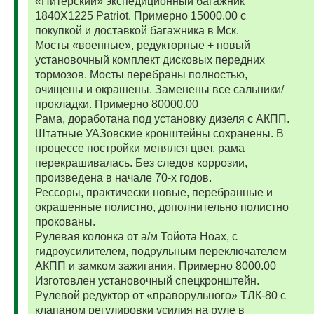
«Питерский» экспедиционный багажник
1840Х1225 Patriot. Примерно 15000.00 с
покупкой и доставкой багажника в Мск.
Мосты «военные», редукторные + новый
установочный комплект дисковых передних
тормозов. Мосты перебраны полностью,
очищены и окрашены. Заменены все сальники/
прокладки. Примерно 80000.00
Рама, доработана под установку дизеля с АКПП.
Штатные УАЗовские кронштейны сохранены. В
процессе постройки менялся цвет, рама
перекрашивалась. Без следов коррозии,
произведена в начале 70-х годов.
Рессоры, практически новые, перебранные и
окрашенные полистно, дополнительно полистно
прокованы.
Рулевая колонка от а/м Тойота Ноах, с
гидроусилителем, подрульным переключателем
АКПП и замком зажигания. Примерно 8000.00
Изготовлен установочный спецкронштейн.
Рулевой редуктор от «праворульного» ТЛК-80 с
клапаном регулировки усилия на руле в