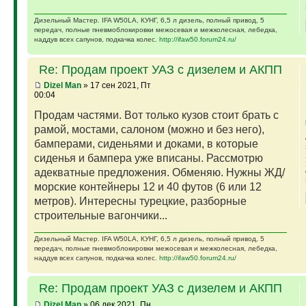
Дизельный Мастер. IFA W50LA, КУНГ, 6,5 л дизель, полный привод, 5
передач, полные пневмоблокировки межосевая и межколесная, лебедка,
наддув всех сапунов, подкачка колес.
http://ifaw50.forum24.ru/
Re: Продам проект УАЗ с дизелем и АКПП
Dizel Man
» 17 сен 2021, Пт
00:04
Продам частями. Вот только кузов стоит брать с
рамой, мостами, салоном (можно и без него),
бамперами, сиденьями и доками, в которые
сиденья и бампера уже вписаны. Рассмотрю
адекватные предложения. Обменяю. Нужны ЖД/
морские контейнеры 12 и 40 футов (6 или 12
метров). Интересны турецкие, разборные
строительные вагончики...
Дизельный Мастер. IFA W50LA, КУНГ, 6,5 л дизель, полный привод, 5
передач, полные пневмоблокировки межосевая и межколесная, лебедка,
наддув всех сапунов, подкачка колес.
http://ifaw50.forum24.ru/
Re: Продам проект УАЗ с дизелем и АКПП
Dizel Man
» 06 дек 2021, Пн