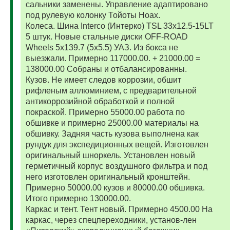
сальники заменены. Управление адаптировано
под рулевую колонку Тойоты Ноах.
Колеса. Шина Interco (Интерко) TSL 33x12.5-15LT
5 штук. Новые стальные диски OFF-ROAD
Wheels 5x139.7 (5x5.5) УАЗ. Из бокса не
выезжали. Примерно 117000.00. + 21000.00 =
138000.00 Собраны и отбалансированны.
Кузов. Не имеет следов коррозии, обшит
рифленым аллюминием, с предварительной
антикоррозийной обработкой и полной
покраской. Примерно 55000.00 работа по
обшивке и примерно 25000.00 материалы на
обшивку. Задняя часть кузова выполнена как
рундук для экспедиционных вещей. Изготовлен
оригинальный шноркель. Установлен новый
герметичный корпус воздушного фильтра и под
него изготовлен оригинальный кронштейн.
Примерно 50000.00 кузов и 80000.00 обшивка.
Итого примерно 130000.00.
Каркас и тент. Тент новый. Примерно 4500.00 На
каркас, через спецпереходники, установ-лен