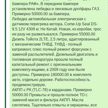
бампера РАФ». В переднем бампере
установлена лебедка и линзовые доп/фары ГАЗ.
Примерно 50000.00 за бампера.
Лебедка автомобильная электрическая с
датчиком перегрева мотора. Come-Up Seal DS-
9.5 12V 4309 кг. Не Китай. Новая, из коробки, трос
ни разу не разматывался. Примерно 55000.00
Дизель Тойота 2LTE, 2,5 литра, адаптированный
с механическим ТНВД. ТНВД - полный
капремонт, плюс полный ремонт форсунок с
заменой распылителей. Дизельный двигатель и
топливная аппаратура прошли полный
капитальный ремонт с оригинальными
комплекту-ющими, в 2009 году они были
доступны. Примерно 180000.00 в комплекте
авто, отдельно дороже. Работоспособность
продемонстрирую.
АКПП с РК (TLC-78) и карданами. Примерно
50000.00 Промыты и прошли полное ТО с
заменой масел и фильтра АКПП. Масла
синтетика. Тщательно отмыты и окрашены, все