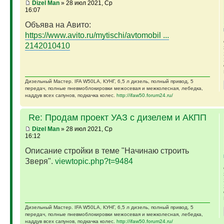
Dizel Man
» 28 июл 2021, Ср
16:07
Объява на Авито:
https://www.avito.ru/mytischi/avtomobil ...
2142010410
Дизельный Мастер. IFA W50LA, КУНГ, 6,5 л дизель, полный привод, 5
передач, полные пневмоблокировки межосевая и межколесная, лебедка,
наддув всех сапунов, подкачка колес.
http://ifaw50.forum24.ru/
Re: Продам проект УАЗ с дизелем и АКПП
Dizel Man
» 28 июл 2021, Ср
16:12
Описание стройки в теме "Начинаю строить
Зверя".
viewtopic.php?t=9484
Дизельный Мастер. IFA W50LA, КУНГ, 6,5 л дизель, полный привод, 5
передач, полные пневмоблокировки межосевая и межколесная, лебедка,
наддув всех сапунов, подкачка колес.
http://ifaw50.forum24.ru/