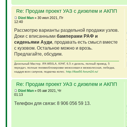
Re: Продам проект УАЗ с дизелем и АКПП
Dizel Man
» 30 июл 2021, Пт
12:40
Рассмотрю варианты раздельной продажи узлов.
Доки с вписанными
бамперами РАФ и
сиденьями Ауди
, продавать есть смысл вместе
с кузовом. Остальное можно и врозь.
Предлагайте, обсудим.
Дизельный Мастер. IFA W50LA, КУНГ, 6,5 л дизель, полный привод, 5
передач, полные пневмоблокировки межосевая и межколесная, лебедка,
наддув всех сапунов, подкачка колес.
http://ifaw50.forum24.ru/
Re: Продам проект УАЗ с дизелем и АКПП
Dizel Man
» 05 авг 2021, Чт
01:13
Телефон для связи: 8 906 056 59 13.