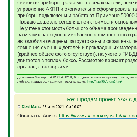
световые приборы, разъемы, переключатели, реле и
управление АКПП и окончательно сформировать па
приборы подключены и работают. Примерно 50000.
Продаю дешевле сегодняшней стоимости основных 
Не учтена стоимость большого объема произведенн
ва мелких расходных межблочных компонентов и р
автомобиля очищены, загрунтованы и окрашены, п
сомнения сменных деталей и прокладочных матери
(крайнее общее фото отсутствует), на учете в ГИБД
двигается в теплом боксе. Рассмотрю вариант разд
органов, с оговорками...
Дизельный Мастер. IFA W50LA, КУНГ, 6,5 л дизель, полный привод, 5 передач,
лебедка, наддув всех сапунов, подкачка колес.
http://ifaw50.forum24.ru/
Re: Продам проект УАЗ с 
Dizel Man
» 28 июл 2021, Ср 16:07
Объява на Авито:
https://www.avito.ru/mytischi/avtomo