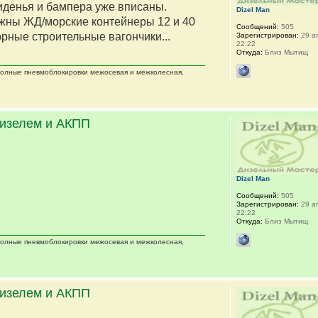
сиденья и бампера уже вписаны.
Dizel Man
жны ЖД/морские контейнеры 12 и 40
Сообщений:
505
орные строительные вагончики...
Зарегистрирован:
29 ап
22:22
Откуда:
Близ Мытищ
 полные пневмоблокировки межосевая и межколесная,
дизелем и АКПП
Dizel Man
Сообщений:
505
Зарегистрирован:
29 ап
22:22
Откуда:
Близ Мытищ
 полные пневмоблокировки межосевая и межколесная,
дизелем и АКПП