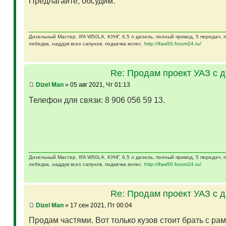
Предлагайте, обсудим.
Дизельный Мастер. IFA W50LA, КУНГ, 6,5 л дизель, полный привод, 5 передач,
лебедка, наддув всех сапунов, подкачка колес.
http://ifaw50.forum24.ru/
Re: Продам проект УАЗ с 
Dizel Man
» 05 авг 2021, Чт 01:13
Телефон для связи: 8 906 056 59 13.
Дизельный Мастер. IFA W50LA, КУНГ, 6,5 л дизель, полный привод, 5 передач,
лебедка, наддув всех сапунов, подкачка колес.
http://ifaw50.forum24.ru/
Re: Продам проект УАЗ с 
Dizel Man
» 17 сен 2021, Пт 00:04
Продам частями. Вот только кузов стоит брать с ра