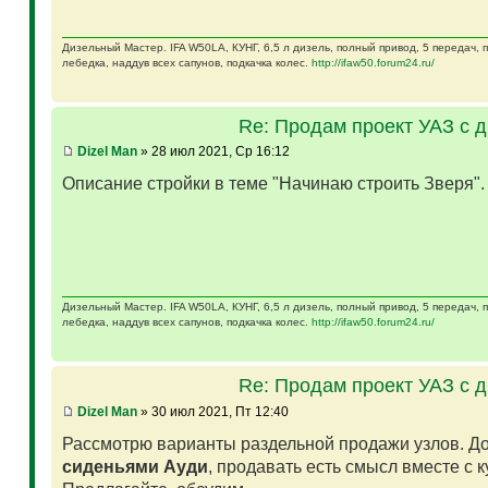
Дизельный Мастер. IFA W50LA, КУНГ, 6,5 л дизель, полный привод, 5 передач,
лебедка, наддув всех сапунов, подкачка колес.
http://ifaw50.forum24.ru/
Re: Продам проект УАЗ с 
Dizel Man
» 28 июл 2021, Ср 16:12
Описание стройки в теме "Начинаю строить Зверя"
Дизельный Мастер. IFA W50LA, КУНГ, 6,5 л дизель, полный привод, 5 передач,
лебедка, наддув всех сапунов, подкачка колес.
http://ifaw50.forum24.ru/
Re: Продам проект УАЗ с 
Dizel Man
» 30 июл 2021, Пт 12:40
Рассмотрю варианты раздельной продажи узлов. Д
сиденьями Ауди
, продавать есть смысл вместе с 