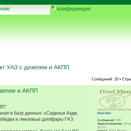
-->
ение
Конференция
кт УАЗ с дизелем и АКПП
Сообщений: 10 • Стр
изелем и АКПП
ПП"
ная в базу данных: «Сиденья Ауди,
Dizel Man
ебедка и линзовые доп/фары ГАЗ.
Сообщений:
505
Зарегистрирован:
29 ап
22:22
Откуда:
Близ Мытищ