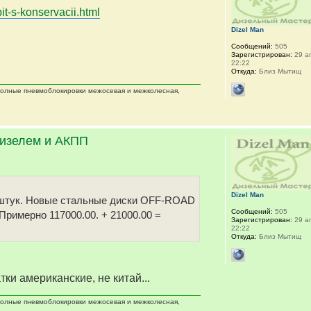
it-s-konservacii.html
Dizel Man
Сообщений:
505
Зарегистрирован:
29 ап
22:22
Откуда:
Близ Мытищ
 полные пневмоблокировки межосевая и межколесная,
дизелем и АКПП
Dizel Man
 5 штук. Новые стальные диски OFF-ROAD
Сообщений:
505
 Примерно 117000.00. + 21000.00 =
Зарегистрирован:
29 ап
22:22
Откуда:
Близ Мытищ
тки американские, не китай...
 полные пневмоблокировки межосевая и межколесная,