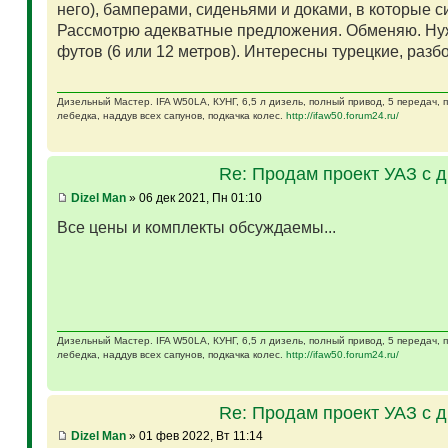
него), бамперами, сиденьями и доками, в которые 
Рассмотрю адекватные предложения. Обменяю. Ну
футов (6 или 12 метров). Интересны турецкие, разб
Дизельный Мастер. IFA W50LA, КУНГ, 6,5 л дизель, полный привод, 5 передач,
лебедка, наддув всех сапунов, подкачка колес.
http://ifaw50.forum24.ru/
Re: Продам проект УАЗ с 
Dizel Man
» 06 дек 2021, Пн 01:10
Все цены и комплекты обсуждаемы...
Дизельный Мастер. IFA W50LA, КУНГ, 6,5 л дизель, полный привод, 5 передач,
лебедка, наддув всех сапунов, подкачка колес.
http://ifaw50.forum24.ru/
Re: Продам проект УАЗ с 
Dizel Man
» 01 фев 2022, Вт 11:14