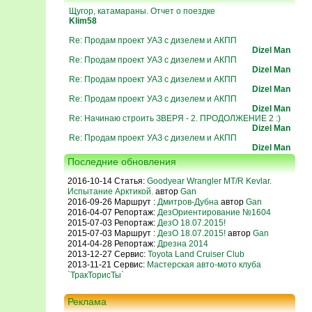
Щугор, катамараны. Отчет о поездке
Klim58
Re: Продам проект УАЗ с дизелем и АКПП
Dizel Man
Re: Продам проект УАЗ с дизелем и АКПП
Dizel Man
Re: Продам проект УАЗ с дизелем и АКПП
Dizel Man
Re: Продам проект УАЗ с дизелем и АКПП
Dizel Man
Re: Начинаю строить ЗВЕРЯ - 2. ПРОДОЛЖЕНИЕ 2 :)
Dizel Man
Re: Продам проект УАЗ с дизелем и АКПП
Dizel Man
Последние обновления
2016-10-14 Статья:
Goodyear Wrangler MT/R Kevlar.
Испытание Арктикой.
автор
Gan
2016-09-26 Маршрут :
Дмитров-Дубна
автор
Gan
2016-04-07 Репортаж:
ДезОриентирование №1604
2015-07-03 Репортаж:
ДезО 18.07.2015!
2015-07-03 Маршрут :
ДезО 18.07.2015!
автор
Gan
2014-04-28 Репортаж:
Дрезна 2014
2013-12-27 Сервис:
Toyota Land Cruiser Club
2013-11-21 Сервис:
Мастерская авто-мото клуба
`ТракТорисТы`
Реклама