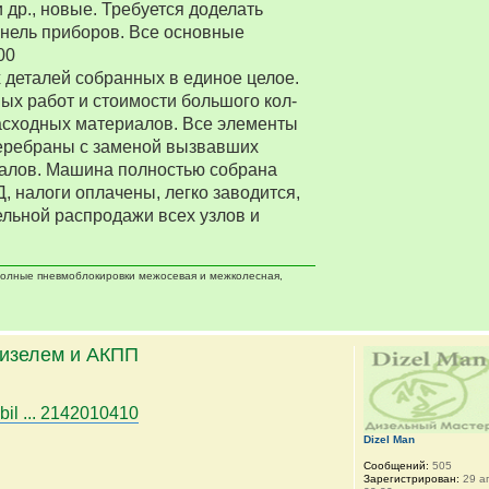
 др., новые. Требуется доделать
нель приборов. Все основные
00
деталей собранных в единое целое.
ых работ и стоимости большого кол-
асходных материалов. Все элементы
еребраны с заменой вызвавших
алов. Машина полностью собрана
Д, налоги оплачены, легко заводится,
ельной распродажи всех узлов и
 полные пневмоблокировки межосевая и межколесная,
дизелем и АКПП
bil ... 2142010410
Dizel Man
Сообщений:
505
Зарегистрирован:
29 ап