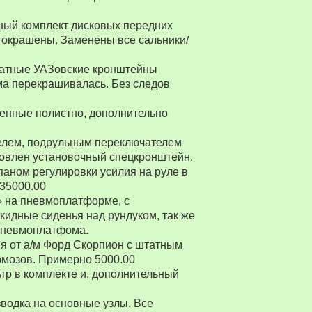
ный комплект дисковых передних
 окрашены. Заменены все сальники/
Штатные УАЗовские кронштейны
ма перекрашивалась. Без следов
енные полистно, дополнительно
ителем, подрульным переключателем
товлен установочный спецкронштейн.
паном регулировки усилия на руле в
 35000.00
» на пневмоплатформе, с
ткидные сиденья над рундуком, так же
 пневмоплатфома.
я от а/м Форд Скорпион с штатным
рмозов. Примерно 5000.00
р в комплекте и, дополнительный
водка на основные узлы. Все