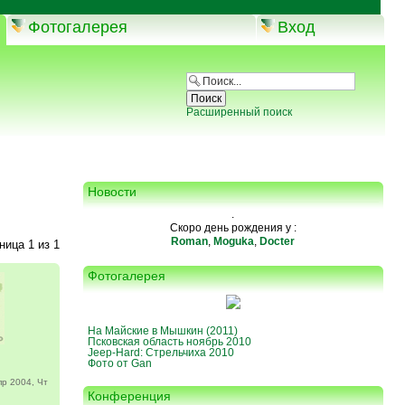
Фотогалерея
Вход
Расширенный поиск
Новости
.
Скоро день рождения у :
Roman
,
Moguka
,
Docter
аница
1
из
1
Фотогалерея
На Майские в Мышкин (2011)
Псковская область ноябрь 2010
Jeep-Hard: Стрельчиха 2010
Фото от Gan
р 2004, Чт
Конференция