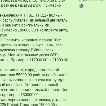
перегрева мотора. Come-Up Seal DS-
 ни разу не разматывался. Примерно
 механическим ТНВД. ТНВД - полный
й распылителей. Дизельный двигатель
ый ремонт с оригинальными
Примерно 180000.00 в комплекте авто,
ирую.
00 Промыты и прошли полное ТО с
Тщательно отмыты и окрашены, все
рулевую колонку Тойоты Ноах.
 штук. Новые стальные диски OFF-
зжали. Примерно 117000.00. + 21000.00
 аллюминием, с предварительной
Примерно 55000.00 работа по обшивке
 часть кузова выполнена как рундук
ный шноркель. Установлен новый
о изготовлен оригинальный кронштейн.
о примерно 130000.00.
ркас, через спецпереходники, установ-
5 Patriot. Примерно 15000.00 с