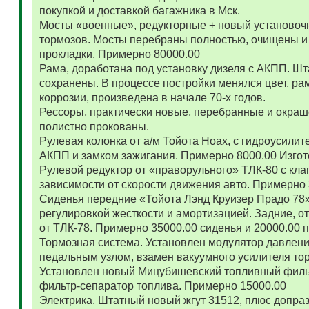
покупкой и доставкой багажника в Мск.
Мосты «военные», редукторные + новый установоч
тормозов. Мосты перебраны полностью, очищены и
прокладки. Примерно 80000.00
Рама, доработана под установку дизеля с АКПП. 
сохранены. В процессе постройки менялся цвет, ра
коррозии, произведена в начале 70-х годов.
Рессоры, практически новые, перебранные и окраш
полистно прокованы.
Рулевая колонка от а/м Тойота Ноах, с гидроусил
АКПП и замком зажигания. Примерно 8000.00 Изго
Рулевой редуктор от «праворульного» ТЛК-80 с кла
зависимости от скорости движения авто. Примерно
Сиденья передние «Тойота Лэнд Круизер Прадо 78
регулировкой жесткости и амортизацией. Задние, о
от ТЛК-78. Примерно 35000.00 сиденья и 20000.00
Тормозная система. Установлен модулятор давлени
педальным узлом, взамен вакуумного усилителя то
Установлен новый Мицубишевский топливный фильт
фильтр-сепаратор топлива. Примерно 15000.00
Электрика. Штатный новый жгут 31512, плюс допраз