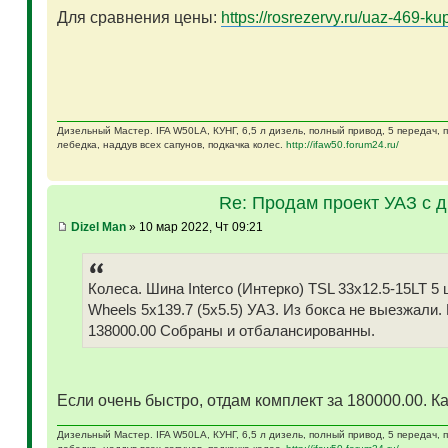
Для сравнения цены:
https://rosrezervy.ru/uaz-469-kup
Дизельный Мастер. IFA W50LA, КУНГ, 6,5 л дизель, полный привод, 5 передач,
лебедка, наддув всех сапунов, подкачка колес.
http://ifaw50.forum24.ru/
Re: Продам проект УАЗ с 
Dizel Man
» 10 мар 2022, Чт 09:21
Колеса. Шина Interco (Интерко) TSL 33x12.5-15LT
Wheels 5x139.7 (5x5.5) УАЗ. Из бокса не выезжали.
138000.00 Собраны и отбалансированны.
Если очень быстро, отдам комплект за 180000.00. Ка
Дизельный Мастер. IFA W50LA, КУНГ, 6,5 л дизель, полный привод, 5 передач,