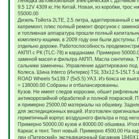
Лебедка автомобильная электрическая с датчиком 
9.5 12V 4309 кг. Не Китай. Новая, из коробки, трос
55000.00
Дизель Тойота 2LTE, 2,5 литра, адаптированный с
капремонт, плюс полный ремонт форсунок с замено
и топливная аппаратура прошли полный капитальн
комплекту-ющими, в 2009 году они были доступны. 
отдельно дороже. Работоспособность продемонстр
АКПП с РК (TLC-78) и карданами. Примерно 50000.
заменой масел и фильтра АКПП. Масла синтетика. 
сальники заменены. Управление адаптировано под 
Колеса. Шина Interco (Интерко) TSL 33x12.5-15LT 5
ROAD Wheels 5x139.7 (5x5.5) УАЗ. Из бокса не вые
= 138000.00 Собраны и отбалансированны.
Кузов. Не имеет следов коррозии, обшит рифленым
антикоррозийной обработкой и полной покраской. 
и примерно 25000.00 материалы на обшивку. Задняя
для экспедиционных вещей. Изготовлен оригиналь
герметичный корпус воздушного фильтра и под нег
Примерно 50000.00 кузов и 80000.00 обшивка. Итог
Каркас и тент. Тент новый. Примерно 4500.00 На ка
лен «Питерский» экспедиционный багажник 1840Х122