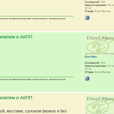
Сообщений:
505
Зарегистрирован:
29 ап
22:22
Откуда:
Близ Мытищ
 полные пневмоблокировки межосевая и межколесная,
дизелем и АКПП
Dizel Man
Сообщений:
505
Зарегистрирован:
29 ап
22:22
Откуда:
Близ Мытищ
 полные пневмоблокировки межосевая и межколесная,
дизелем и АКПП
мой, мостами, салоном (можно и без