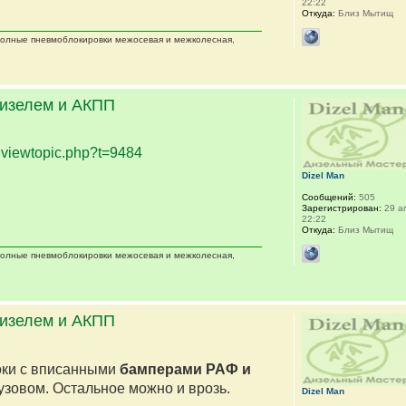
22:22
Откуда:
Близ Мытищ
 полные пневмоблокировки межосевая и межколесная,
дизелем и АКПП
.
viewtopic.php?t=9484
Dizel Man
Сообщений:
505
Зарегистрирован:
29 ап
22:22
Откуда:
Близ Мытищ
 полные пневмоблокировки межосевая и межколесная,
дизелем и АКПП
оки с вписанными
бамперами РАФ и
кузовом. Остальное можно и врозь.
Dizel Man